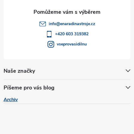
a
t
info
@
enaradinastroje.cz
í
+420 603 319382
vseprovasidilnu
Naše značky
Píšeme pro vás blog
Archiv