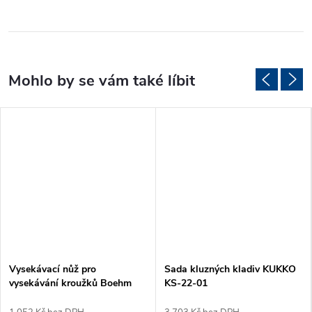
Vysekávací nůž pro
Sada kluzných kladiv KUKKO
vysekávání kroužků Boehm
KS-22-01
Ø56mm (JLB56)