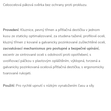
Celoocelová páková svěrka bez ochrany proti prokluzu.
Provedení:
Kluznice, pevný třmen a přítlačná destička v jednom
kusu ze staticky optimalizované, za studena tažené, profilové oceli,
kluzný třmen z kované a galvanicky pozinkované zušlechtěné oceli,
zacvakávací mechanismus pro postupné a bezpečné upínání,
excentr ze sintrované oceli s odolností proti opotřebení, s
uvolňovací páčkou s plastovým opláštěním, výklopná, tvrzená a
galvanicky pozinkovaná ocelová přítlačná destička, s ergonomicky
tvarované rukojeti.
Použití:
Pro rychlé upnutí s nízkým vynaložením času a síly.