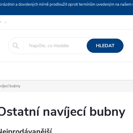
ch prázdnin a dovolených mírně prodloužit oproti termínům uvedeným na naš
y
Podmínky ochrany osobních údajů
Nákup na splátky ESSOX
HLEDAT
víjecí bubny
Ostatní navíjecí bubny
Nejprodávanější