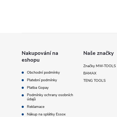
l
Z
á
Nakupování na
Naše značky
í
eshopu
p
Značky MW-TOOLS
Obchodní podmínky
BAMAX
a
r
Platební podmínky
TENG TOOLS
t
Platba Gopay
Podmínky ochrany osobních
údajů
í
Reklamace
Nákup na splátky Essox