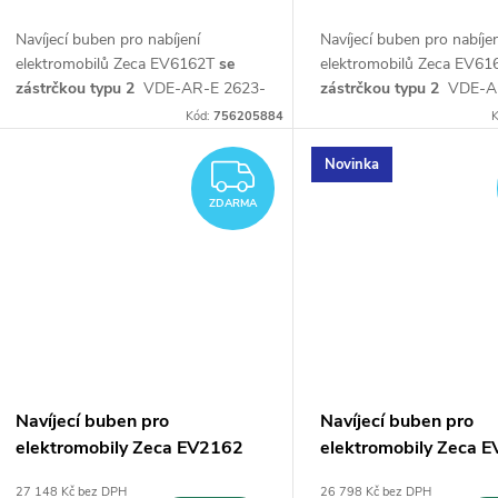
d
k
Navíjecí buben pro nabíjení
Navíjecí buben pro nabíje
u
elektromobilů Zeca EV6162T
se
elektromobilů Zeca EV6
zástrčkou typu 2
VDE-AR-E 2623-
zástrčkou typu 2
VDE-A
t
2-2 (7 kontaktů) s nabíječkou do
2-2 (7 kontaktů) s nabíje
k
Kód:
756205884
K
auta 11 kW (16A - 400V)
auta 22 kW (32A - 400V)
ů
Novinka
ZDARMA
t
ZDARMA
ů
Navíjecí buben pro
Navíjecí buben pro
elektromobily Zeca EV2162
elektromobily Zeca 
27 148 Kč bez DPH
26 798 Kč bez DPH