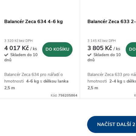
Balancér Zeca 634 4-6 kg
Balancér Zeca 633 2
3 320 Kč bez DPH
3 145 Kč bez DPH
4 017 Kč
3 805 Kč
/ ks
/ ks
DO KOŠÍKU
DO
Skladem do 10
Skladem do 10
dnů
dnů
Balancér Zeca 634 pro nářadí o
Balancér Zeca 633 pro ná
hmotnosti
4-6 kg
s
délkou lanka
hmotnosti
2-4 kg
s
délk
2,5 m
2,5 m
Kód:
756205864
K
O
NAČÍST DALŠÍ 
v