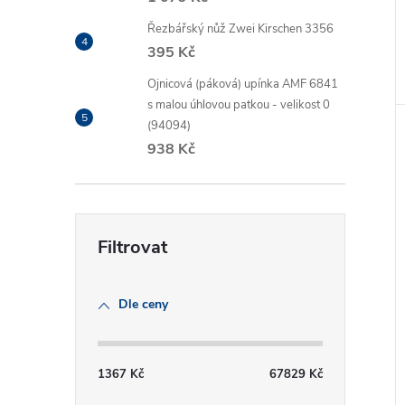
Řezbářský nůž Zwei Kirschen 3356
395 Kč
Ojnicová (páková) upínka AMF 6841
s malou úhlovou patkou - velikost 0
(94094)
938 Kč
Dle ceny
1367
Kč
67829
Kč