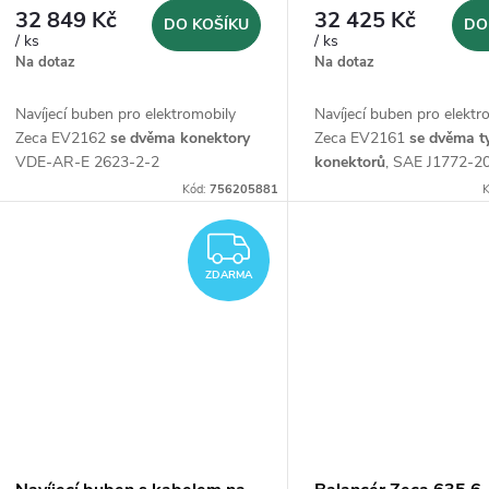
32 849 Kč
32 425 Kč
DO KOŠÍKU
DO
/ ks
/ ks
Na dotaz
Na dotaz
Navíjecí buben pro elektromobily
Navíjecí buben pro elektr
Zeca EV2162
se dvěma konektory
Zeca EV2161
se dvěma t
VDE-AR-E 2623-2-2
konektorů
, SAE J1772-2
konekror VDE-AR-E 262
Kód:
756205881
K
ZDARMA
ZDARMA