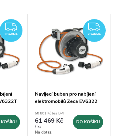
ZDARMA
ZDARM
ZDARMA
ZDARMA
bíjení
Navíjecí buben pro nabíjení
EV6322T
elektromobilů Zeca EV6322
50 801 Kč bez DPH
61 469 Kč
 KOŠÍKU
DO KOŠÍKU
/ ks
Na dotaz