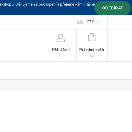
em e-shopu. Děkujeme za pochopení a přejeme vám krásné
ODEBÍRAT
Doprava
Platební podmínky
Platba GoPay
CZK
+420 603 319382
NÁKUPNÍ
KOŠÍK
Prázdný košík
Přihlášení