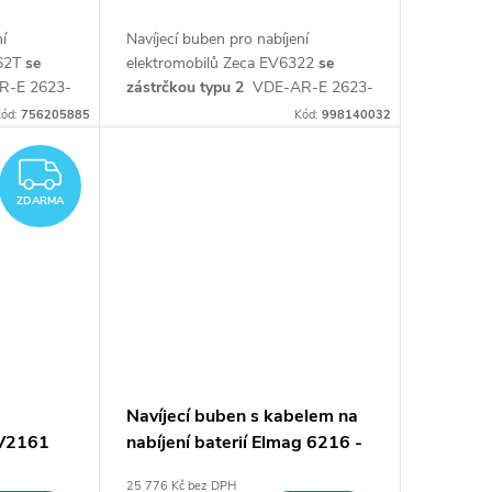
ní
Navíjecí buben pro nabíjení
162T
se
elektromobilů Zeca EV6322
se
R-E 2623-
zástrčkou typu 2
VDE-AR-E 2623-
čkou do
2-2 (7 kontaktů) s nabíječkou do
ód:
756205885
Kód:
998140032
auta 7,4 kW (32A -230V)
ZDARMA
ZDARMA
Navíjecí buben s kabelem na
EV2161
nabíjení baterií Elmag 6216 -
9 m
25 776 Kč bez DPH