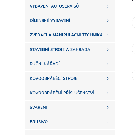
s
VYBAVENÍ AUTOSERVISŮ
t
DÍLENSKÉ VYBAVENÍ
r
ZVEDACÍ A MANIPULAČNÍ TECHNIKA
a
STAVEBNÍ STROJE A ZAHRADA
n
RUČNÍ NÁŘADÍ
n
KOVOOBRÁBĚCÍ STROJE
í
KOVOOBRÁBĚNÍ PŘÍSLUŠENSTVÍ
SVÁŘENÍ
p
BRUSIVO
a