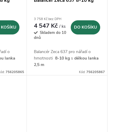
-8 kg
Balancér Zeca 637 8-10 kg
3 758 Kč bez DPH
4 547 Kč
/ ks
 KOŠÍKU
DO KOŠÍKU
Skladem do 10
dnů
řadí o
Balancér Zeca 637 pro nářadí o
ou lanka
hmotnosti
8-10 kg
s
délkou lanka
2,5 m
ód:
756205865
Kód:
756205867