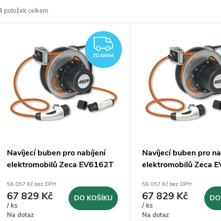
4
položek celkem
z
V
e
ZDARMA
ý
ZDARMA
n
p
p
s
r
p
Navíjecí buben pro nabíjení
Navíjecí buben pro na
o
elektromobilů Zeca EV6162T
elektromobilů Zeca 
r
56 057 Kč bez DPH
56 057 Kč bez DPH
d
67 829 Kč
67 829 Kč
DO KOŠÍKU
DO
o
/ ks
/ ks
u
Na dotaz
Na dotaz