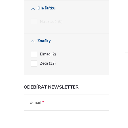
Dle štítku
Na skladě
0
Značky
Elmag
2
Zeca
12
ODEBÍRAT NEWSLETTER
E-mail
Vložením e-mailu souhlasíte s
podmínkami
ochrany osobních údajů