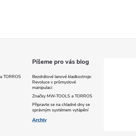
á
d
a
c
Píšeme pro vás blog
 a TORROS
Bezdrátové lanové kladkostroje:
p
Revoluce v průmyslové
manipulaci
Značky MW-TOOLS a TORROS
v
Připravte se na chladné dny se
správným systémem vytápění
k
Archiv
y