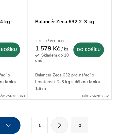
-4 kg
Balancér Zeca 632 2-3 kg
1 305 Kč bez DPH
1 579 Kč
/ ks
 KOŠÍKU
DO KOŠÍKU
Skladem do 10
dnů
řadí o
Balancér Zeca 632 pro nářadí o
ou lanka
hmotnosti
2-3 kg
s
délkou lanka
1,6 m
ód:
756205863
Kód:
756205862
S
2
1
2
t