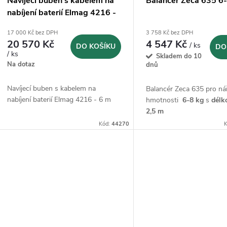
Navíjecí buben s kabelem na
Balancér Zeca 635 6
nabíjení baterií Elmag 4216 -
6 m
17 000 Kč bez DPH
3 758 Kč bez DPH
20 570 Kč
4 547 Kč
/ ks
DO KOŠÍKU
DO
/ ks
Skladem do 10
Na dotaz
dnů
Navíjecí buben s kabelem na
Balancér Zeca 635 pro ná
nabíjení baterií Elmag 4216 - 6 m
hmotnosti
6-8 kg
s
délk
2,5 m
Kód:
44270
K