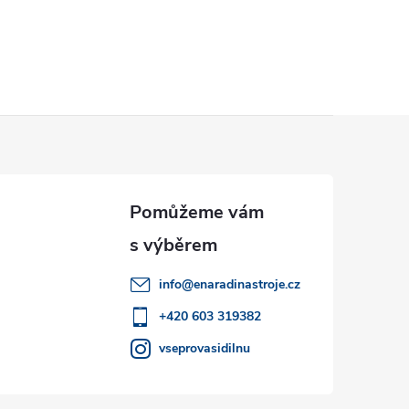
r
á
n
k
o
v
á
n
í
info
@
enaradinastroje.cz
+420 603 319382
vseprovasidilnu