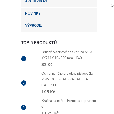
AKČNÍ ZBOŽÍ
n
1
NOVINKY
e
VÝPRODEJ
l
TOP 5 PRODUKTŮ
í
i
Brusný tkaninový pás korund VSM
KK711X 16x520 mm - K40
32 Kč
Ochranná fólie pro okno pískovačky
MW-TOOLS CAT880-CAT990-
CAT1200
195 Kč
Brašna na nářadí Format s popruhem
6l
1 079 Kč