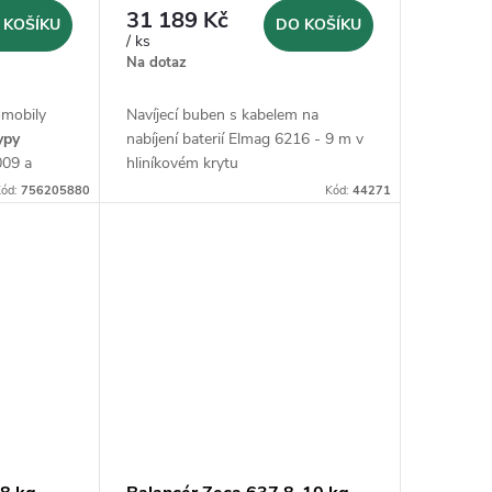
31 189 Kč
 KOŠÍKU
DO KOŠÍKU
/ ks
Na dotaz
omobily
Navíjecí buben s kabelem na
ypy
nabíjení baterií Elmag 6216 - 9 m v
009 a
hliníkovém krytu
3-2-2
ód:
756205880
Kód:
44271