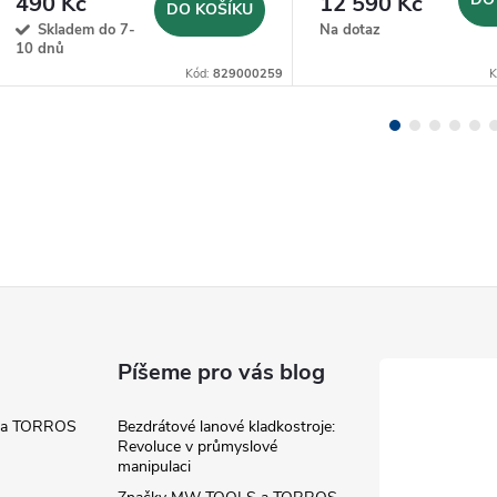
490 Kč
12 590 Kč
DO KOŠÍKU
Skladem do 7-
Na dotaz
10 dnů
Kód:
829000259
K
Píšeme pro vás blog
 a TORROS
Bezdrátové lanové kladkostroje:
Revoluce v průmyslové
manipulaci