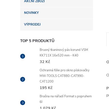
AKČNÍ ZBOŽÍ
n
NOVINKY
e
VÝPRODEJ
l
TOP 5 PRODUKTŮ
Brusný tkaninový pás korund VSM
KK711X 16x520 mm - K40
32 Kč
O
Ochranná fólie pro okno pískovačky
O
MW-TOOLS CAT880-CAT990-
CAT1200
195 Kč
P
p
Brašna na nářadí Format s popruhem
6l
1 079 Kč