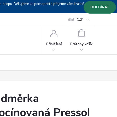
em e-shopu. Děkujeme za pochopení a přejeme vám krásné
ODEBÍRAT
Doprava
Platební podmínky
Platba GoPay
CZK
+420 603 319382
NÁKUPNÍ
KOŠÍK
Prázdný košík
Přihlášení
dměrka
ocínovaná Pressol