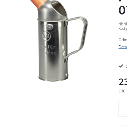
0
Kód 
Odmě
Deta
2
190 
Měr
cena