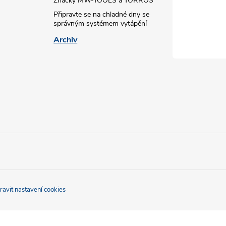
Značky MW-TOOLS a TORROS
Připravte se na chladné dny se
správným systémem vytápění
Archiv
ravit nastavení cookies