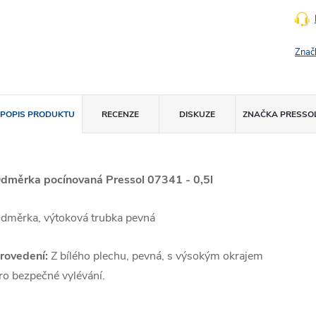
Znač
POPIS PRODUKTU
RECENZE
DISKUZE
ZNAČKA
PRESSO
dměrka pocínovaná Pressol 07341 - 0,5l
dměrka, výtoková trubka pevná
rovedení:
Z bílého plechu, pevná, s výsokým okrajem
ro bezpečné vylévání.