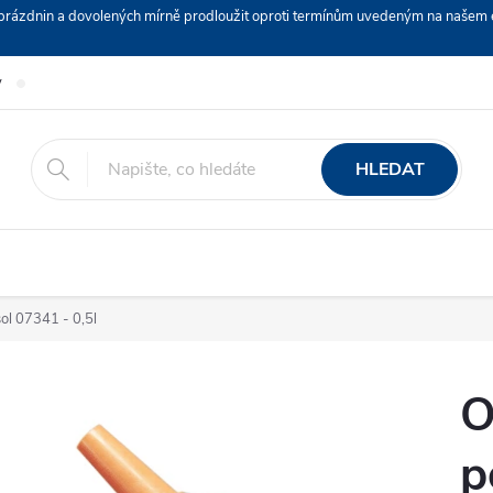
ch prázdnin a dovolených mírně prodloužit oproti termínům uvedeným na naš
y
Podmínky ochrany osobních údajů
Nákup na splátky ESSOX
HLEDAT
l 07341 - 0,5l
O
p