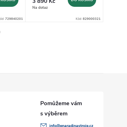
3 890 Kč
2 980
Na dotaz
Sklad
8 dnů
ód:
729840201
Kód:
829000321
info
@
enaradinastroje.cz