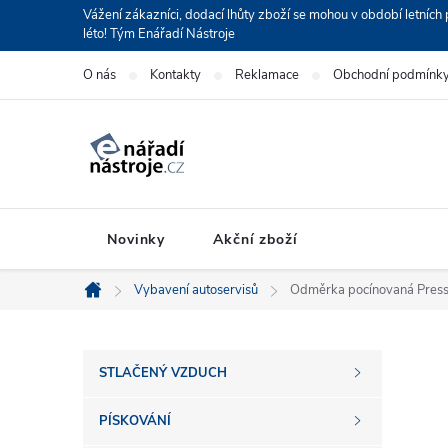
Přejít
Vážení zákazníci, dodací lhůty zboží se mohou v období letní
léto! Tým Enářadí Nástroje
na
obsah
O nás
Kontakty
Reklamace
Obchodní podmínk
Novinky
Akční zboží
Vybavení autoservisů
Odměrka pocínovaná Presso
Domů
P
STLAČENÝ VZDUCH
o
PÍSKOVÁNÍ