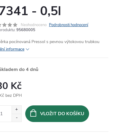
7341 - 0,5l
Neohodnoceno
Podrobnosti hodnocení
produktu:
95680005
rka pocínovaná Pressol s pevnou výtokovou trubkou
ilní informace
Skladem do 4 dnů
30 Kč
Kč bez DPH
ná
:
VLOŽIT DO KOŠÍKU