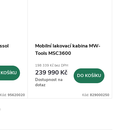
ssol
Mobilní lakovací kabina MW-
Průmysl
Tools MSC3600
Pressol
198 339 Kč bez DPH
851 Kč bez
239 990 Kč
1 030
 KOŠÍKU
DO KOŠÍKU
Dostupnost na
Sklad
dotaz
hodin
Kód:
95620020
Kód:
829000250