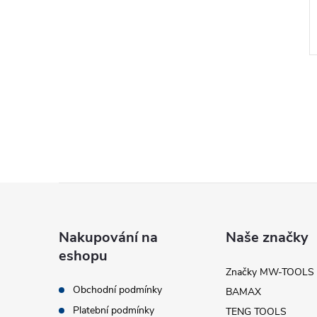
Kč
231 Kč
DO KOŠÍKU
DO KOŠÍKU
o 10
Skladem do 48
hodin
Kód:
724562886
Kód:
4007228420302
Z
á
Nakupování na
Naše značky
eshopu
p
Značky MW-TOOLS
Obchodní podmínky
BAMAX
a
Platební podmínky
TENG TOOLS