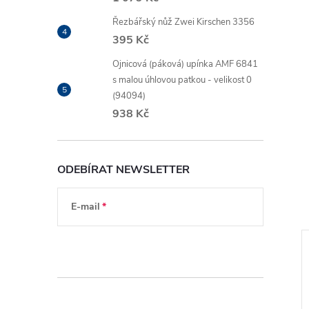
Řezbářský nůž Zwei Kirschen 3356
395 Kč
Ojnicová (páková) upínka AMF 6841
s malou úhlovou patkou - velikost 0
(94094)
938 Kč
ODEBÍRAT NEWSLETTER
E-mail
Vložením e-mailu souhlasíte s
podmínkami
ochrany osobních údajů
ZDARMA
ZDARMA