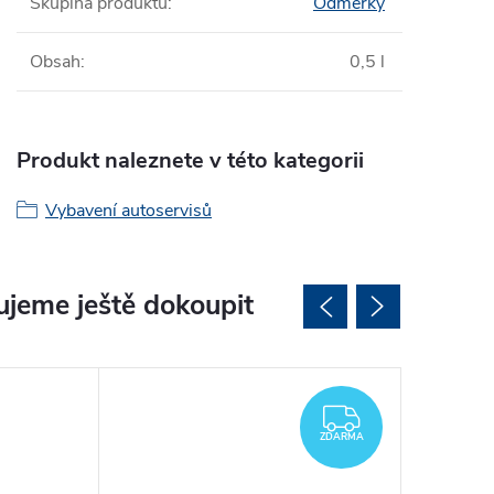
Skupina produktů
:
Odměrky
Obsah
:
0,5 l
Produkt naleznete v této kategorii
Vybavení autoservisů
jeme ještě dokoupit
ZDARMA
ZDARMA