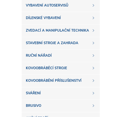
s
VYBAVENÍ AUTOSERVISŮ
t
DÍLENSKÉ VYBAVENÍ
r
ZVEDACÍ A MANIPULAČNÍ TECHNIKA
a
STAVEBNÍ STROJE A ZAHRADA
n
RUČNÍ NÁŘADÍ
n
KOVOOBRÁBĚCÍ STROJE
í
KOVOOBRÁBĚNÍ PŘÍSLUŠENSTVÍ
SVÁŘENÍ
p
BRUSIVO
a