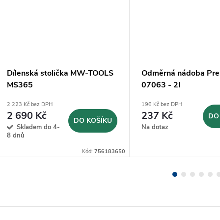
Dílenská stolička MW-TOOLS
Odměrná nádoba Pre
MS365
07063 - 2l
2 223 Kč bez DPH
196 Kč bez DPH
2 690 Kč
237 Kč
DO
DO KOŠÍKU
Skladem do 4-
Na dotaz
8 dnů
Kód:
756183650