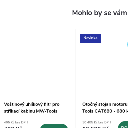
Novinka
Voštinový uhlíkový filtr pro
Otočný stojan motor
stříkací kabinu MW-Tools
Tools CAT680 - 680 
MSC3600 MSC-F7
405 Kč bez DPH
10 405 Kč bez DPH
DO