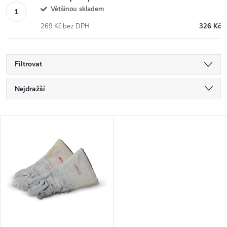
Většinou skladem
269 Kč bez DPH
326 Kč
Filtrovat
Ř
Nejdražší
a
Nejlevnější
V
Nejprodávanější
z
ý
Abecedně
e
p
n
i
í