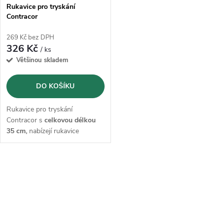
s
p
Rukavice pro tryskání
Contracor
p
r
269 Kč bez DPH
r
326 Kč
/ ks
o
Většinou skladem
o
d
DO KOŠÍKU
d
u
Rukavice pro tryskání
u
Contracor s
celkovou délkou
k
35 cm,
nabízejí rukavice
k
dostatečné krytí a ochranu při
pískování, řezání, ale také
t
vysoký komfort nošení.
t
O
ů
v
ů
l