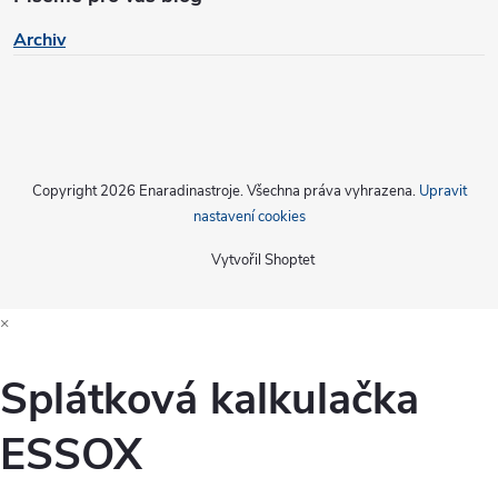
ý
Archiv
p
i
s
u
Copyright 2026
Enaradinastroje
. Všechna práva vyhrazena.
Upravit
nastavení cookies
Vytvořil Shoptet
×
Splátková kalkulačka
ESSOX