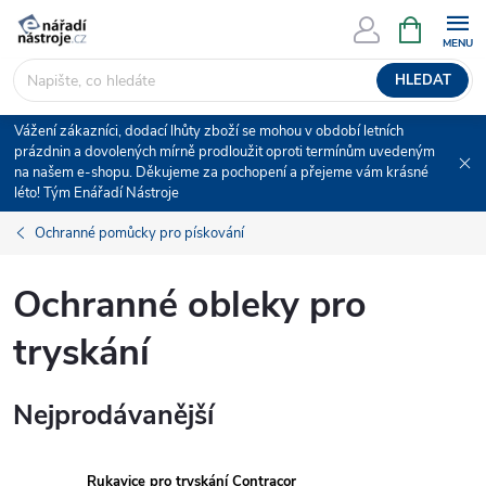
Přejít
NÁKUPNÍ
KOŠÍK
na
obsah
HLEDAT
Vážení zákazníci, dodací lhůty zboží se mohou v období letních
prázdnin a dovolených mírně prodloužit oproti termínům uvedeným
na našem e-shopu. Děkujeme za pochopení a přejeme vám krásné
léto! Tým Enářadí Nástroje
Ochranné pomůcky pro pískování
Ochranné obleky pro
tryskání
Nejprodávanější
Rukavice pro tryskání Contracor