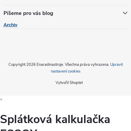
v
Píšeme pro vás blog
ý
Archiv
p
i
s
u
Copyright 2026
Enaradinastroje
. Všechna práva vyhrazena.
Upravit
nastavení cookies
Vytvořil Shoptet
×
Splátková kalkulačka