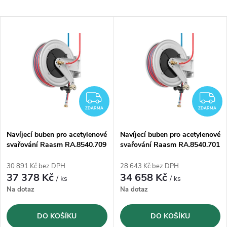
a
Nejlevnější
V
Nejprodávanější
z
ý
Abecedně
e
p
n
i
ZDARMA
Z
í
ZDARMA
ZDARMA
s
p
Navíjecí buben pro acetylenové
Navíjecí buben pro acetylenové
svařování Raasm RA.8540.709
svařování Raasm RA.8540.701
p
s hadicí 9/16 mm - 27m
s hadicí 6,3/13 mm - 25m
r
30 891 Kč bez DPH
28 643 Kč bez DPH
r
37 378 Kč
34 658 Kč
/ ks
/ ks
o
Na dotaz
Na dotaz
o
d
DO KOŠÍKU
DO KOŠÍKU