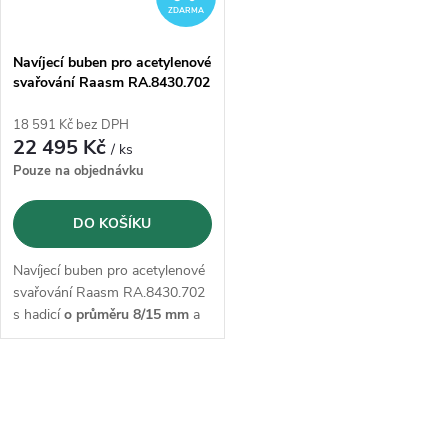
ZDARMA
Navíjecí buben pro acetylenové
svařování Raasm RA.8430.702
s hadicí 8/15 mm - 12m
18 591 Kč bez DPH
22 495 Kč
/ ks
Pouze na objednávku
DO KOŠÍKU
Navíjecí buben pro acetylenové
svařování Raasm RA.8430.702
s hadicí
o průměru 8/15 mm
a
délce 12m
O
v