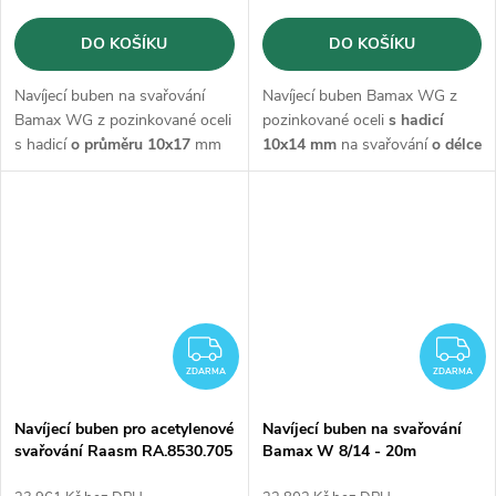
DO KOŠÍKU
DO KOŠÍKU
Navíjecí buben na svařování
Navíjecí buben Bamax WG z
Bamax WG z pozinkované oceli
pozinkované oceli
s hadicí
s hadicí
o průměru 10x17
mm
10x14 mm
na svařování
o délce
na svařování
o délce 25m
25m
ZDARMA
Z
ZDARMA
ZDARMA
Navíjecí buben pro acetylenové
Navíjecí buben na svařování
svařování Raasm RA.8530.705
Bamax W 8/14 - 20m
s hadicí 9/16 mm - 15m