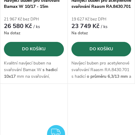
Navíjecí buben pro svařování
Navíjecí buben pro acetylenové
Bamax W 10/17 - 15m
svařování Raasm RA.8430.701
s hadicí 6,3/13 mm - 13m
21 967 Kč bez DPH
19 627 Kč bez DPH
26 580 Kč
23 749 Kč
/ ks
/ ks
Na dotaz
Na dotaz
DO KOŠÍKU
DO KOŠÍKU
Kvalitní navíjecí buben na
Navíjecí buben pro acetylenové
svařování Bamax W
s hadicí
svařování Raasm RA.8430.701
10x17
mm na svařování,
s hadicí
o průměru 6,3/13 mm
a
vhodný pro distribuci kyslíku /
délce 13m
acethylenu
o délce 15m
ZDARMA