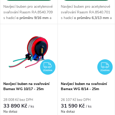
d
u
Navíjecí buben pro acetylenové
Navíjecí buben pro acetylenové
u
svařování Raasm RA.8540.709
svařování Raasm RA.8540.701
k
s hadicí
o průměru 9/16 mm
a
s hadicí
o průměru 6,3/13 mm
a
k
délce 27m
délce 25m
t
t
ů
ů
ZDARMA
Z
ZDARMA
ZDARMA
Navíjecí buben na svařování
Navíjecí buben na svařování
Bamax WG 10/17 - 25m
Bamax WG 8/14 - 25m
28 008 Kč bez DPH
26 107 Kč bez DPH
33 890 Kč
31 590 Kč
/ ks
/ ks
Na dotaz
Na dotaz