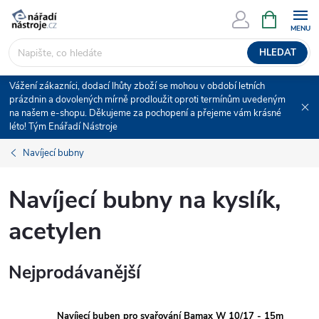
Přejít
NÁKUPNÍ
KOŠÍK
na
obsah
HLEDAT
Vážení zákazníci, dodací lhůty zboží se mohou v období letních
prázdnin a dovolených mírně prodloužit oproti termínům uvedeným
na našem e-shopu. Děkujeme za pochopení a přejeme vám krásné
léto! Tým Enářadí Nástroje
Navíjecí bubny
Navíjecí bubny na kyslík,
acetylen
Nejprodávanější
Navíjecí buben pro svařování Bamax W 10/17 - 15m