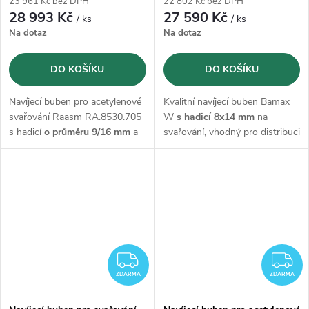
23 961 Kč bez DPH
22 802 Kč bez DPH
28 993 Kč
27 590 Kč
/ ks
/ ks
Na dotaz
Na dotaz
DO KOŠÍKU
DO KOŠÍKU
Navíjecí buben pro acetylenové
Kvalitní navíjecí buben Bamax
svařování Raasm RA.8530.705
W
s hadicí 8x14 mm
na
s hadicí
o průměru 9/16 mm
a
svařování, vhodný pro distribuci
délce 15m
kyslíku / acethylenu
o délce
20m
ZDARMA
Z
ZDARMA
ZDARMA