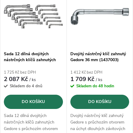
ý
Abecedně
e
p
n
i
í
s
p
Sada 12 dílná dvojitých
Dvojitý nástrčný klíč zahnutý
nástrčných klíčů zahnutých
Gedore 36 mm (1437003)
p
Gedore 8-19 mm (1527312)
r
1 725 Kč bez DPH
1 412 Kč bez DPH
r
2 087 Kč
1 709 Kč
/ ks
/ ks
o
Skladem do 4 dnů
Skladem do 48 hodin
o
d
DO KOŠÍKU
DO KOŠÍKU
d
u
Sada 12 dílná dvojitých
Dvojitý nástrčný klíč zahnutý
u
nástrčných klíčů zahnutých
Gedore s průchozím otvorem
Gedore s průchozím otvorem
na úchyt dlouhých závitových