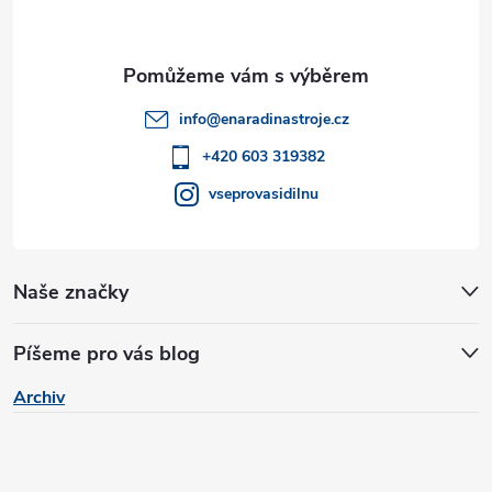
p
ý
a
p
t
i
info
@
enaradinastroje.cz
í
+420 603 319382
s
vseprovasidilnu
u
Naše značky
Píšeme pro vás blog
Archiv