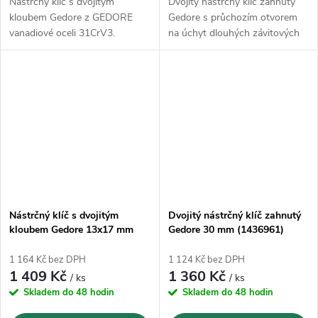
Nástrčný klíč s dvojitým
Dvojitý nástrčný klíč zahnutý
kloubem Gedore z GEDORE
Gedore s průchozím otvorem
vanadiové oceli 31CrV3.
na úchyt dlouhých závitových
čepů na zalomené straně.
Nástrčný klíč s dvojitým
Dvojitý nástrčný klíč zahnutý
kloubem Gedore 13x17 mm
Gedore 30 mm (1436961)
(6299600)
1 164 Kč bez DPH
1 124 Kč bez DPH
1 409 Kč
1 360 Kč
/ ks
/ ks
Skladem do 48 hodin
Skladem do 48 hodin