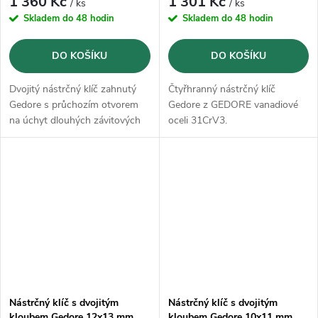
1 360 Kč
1 301 Kč
/ ks
/ ks
Skladem do 48 hodin
Skladem do 48 hodin
DO KOŠÍKU
DO KOŠÍKU
Dvojitý nástrčný klíč zahnutý
Čtyřhranný nástrčný klíč
Gedore s průchozím otvorem
Gedore z GEDORE vanadiové
na úchyt dlouhých závitových
oceli 31CrV3.
čepů na zalomené straně.
Nástrčný klíč s dvojitým
Nástrčný klíč s dvojitým
kloubem Gedore 12x13 mm
kloubem Gedore 10x11 mm