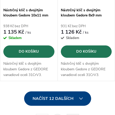
Nástrčný klíč s dvojitým
Nástrčný klíč s dvojitým
kloubem Gedore 10x11 mm
kloubem Gedore 8x9 mm
(6299280)
(6299010)
938 Kč bez DPH
931 Kč bez DPH
1 135 Kč
1 126 Kč
/ ks
/ ks
Skladem
Skladem
DO KOŠÍKU
DO KOŠÍKU
Nástrčný klíč s dvojitým
Nástrčný klíč s dvojitým
kloubem Gedore z GEDORE
kloubem Gedore z GEDORE
vanadiové oceli 31CrV3.
vanadiové oceli 31CrV3.
O
NAČÍST 12 DALŠÍCH
v