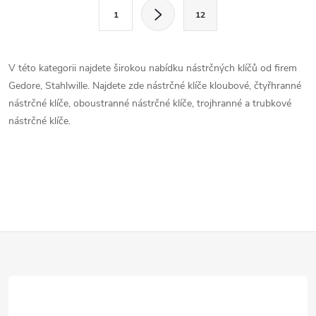
l
S
1
12
t
á
r
d
á
V této kategorii najdete širokou nabídku nástrčných klíčů od firem
a
n
Gedore, Stahlwille. Najdete zde nástrčné klíče kloubové, čtyřhranné
k
nástrčné klíče, oboustranné nástrčné klíče, trojhranné a trubkové
c
o
nástrčné klíče.
í
v
á
p
n
r
í
v
Z
k
á
y
v