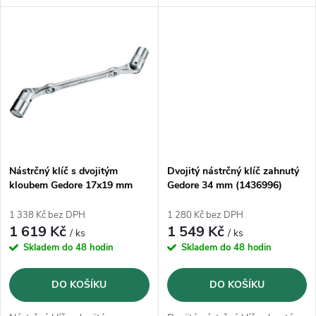
k
k
na úchyt dlouhých závitových
čepů na zalomené straně.
čepů na zalomené straně.
t
t
ů
ů
Nástrčný klíč s dvojitým
Dvojitý nástrčný klíč zahnutý
kloubem Gedore 17x19 mm
Gedore 34 mm (1436996)
(6299950)
1 338 Kč bez DPH
1 280 Kč bez DPH
1 619 Kč
1 549 Kč
/ ks
/ ks
Skladem do 48 hodin
Skladem do 48 hodin
DO KOŠÍKU
DO KOŠÍKU