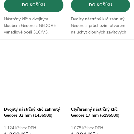
DO KOŠÍKU
DO KOŠÍKU
Nástrčný klíč s dvojitým
Dvojitý nástrčný klíč zahnutý
kloubem Gedore z GEDORE
Gedore s průchozím otvorem
vanadiové oceli 31CrV3.
na úchyt dlouhých závitových
čepů na zalomené straně.
Dvojitý nástrčný klíč zahnutý
Čtyřhranný nástrčný klíč
Gedore 32 mm (1436988)
Gedore 17 mm (6195580)
1 124 Kč bez DPH
1 075 Kč bez DPH