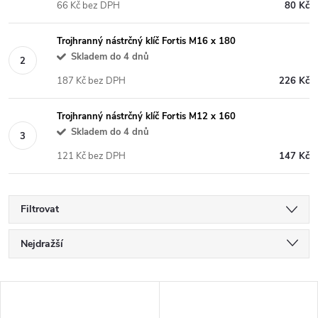
66 Kč bez DPH
80 Kč
Trojhranný nástrčný klíč Fortis M16 x 180
Skladem do 4 dnů
187 Kč bez DPH
226 Kč
Trojhranný nástrčný klíč Fortis M12 x 160
Skladem do 4 dnů
121 Kč bez DPH
147 Kč
Filtrovat
Ř
Nejdražší
a
Nejlevnější
V
Nejprodávanější
z