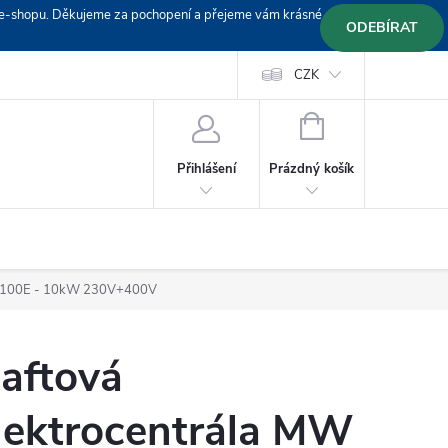
em e-shopu. Děkujeme za pochopení a přejeme vám krásné
ODEBÍRAT
Doprava
Platební podmínky
Platba GoPay
CZK
+420 603 319382
NÁKUPNÍ
KOŠÍK
Prázdný košík
Přihlášení
DG100E - 10kW 230V+400V
aftová
lektrocentrála MW