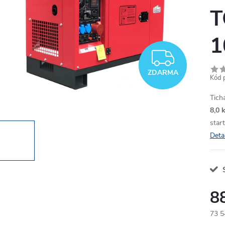
T
1
ZDAR
ZDARMA
Kód 
Tich
8,0 
star
Deta
S
8
73 5
Měr