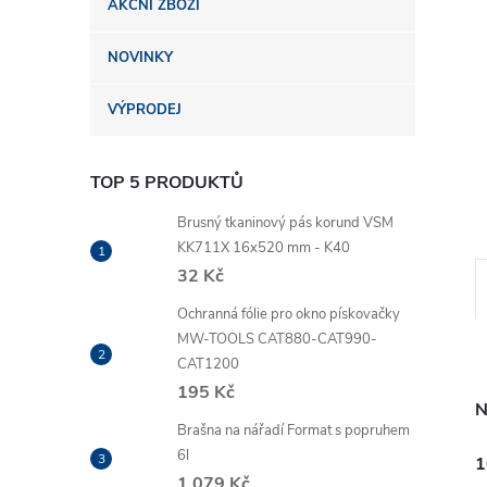
AKČNÍ ZBOŽÍ
n
NOVINKY
e
VÝPRODEJ
l
TOP 5 PRODUKTŮ
Brusný tkaninový pás korund VSM
KK711X 16x520 mm - K40
32 Kč
Ochranná fólie pro okno pískovačky
MW-TOOLS CAT880-CAT990-
CAT1200
195 Kč
N
Brašna na nářadí Format s popruhem
6l
1
1 079 Kč