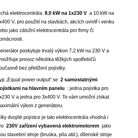
ichá elektrocentrála
8,0 kW na 1x230 V
a 10 kW na
x400 V, pro použití na stavbách, akcích uvnitř i venku
ebo jako záložní elektrocentrála pro firmy či
omácnosti.
enerátor poskytuje trvalý výkon 7,2 kW na 230 V a
možňuje provoz několika těžkých spotřebičů
oučasně bez přetížení pojistky.
yp „Equal power output“ se
2 samostatnými
ojistkami na hlavním panelu
: jedna pojistka pro
x230 V a jedna pro 3x400 V. To vám umožní získat
aximální výkon z generátoru.
íky dvojité pojistce je tato elektrocentrála vhodná i
ro
230V zařízení vybavená elektromotorem
jako
sou stavební stroje (bruska, pila atd.), dílenské stroje