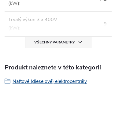
(kW)
:
Trvalý výkon 3 x 400V
9
(kW)
:
VŠECHNY PARAMETRY
Produkt naleznete v této kategorii
Naftové (dieselové) elektrocentrály