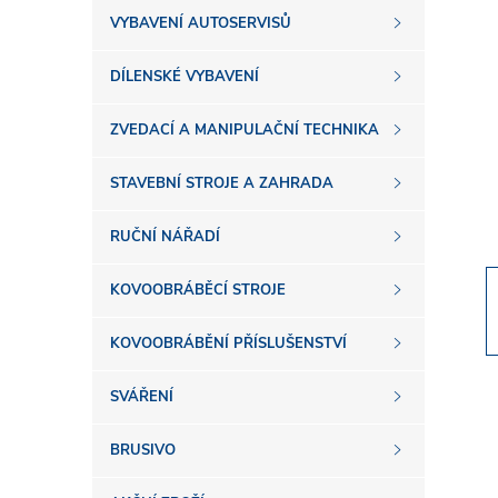
s
VYBAVENÍ AUTOSERVISŮ
t
DÍLENSKÉ VYBAVENÍ
r
ZVEDACÍ A MANIPULAČNÍ TECHNIKA
a
STAVEBNÍ STROJE A ZAHRADA
n
RUČNÍ NÁŘADÍ
n
KOVOOBRÁBĚCÍ STROJE
í
KOVOOBRÁBĚNÍ PŘÍSLUŠENSTVÍ
SVÁŘENÍ
p
BRUSIVO
a