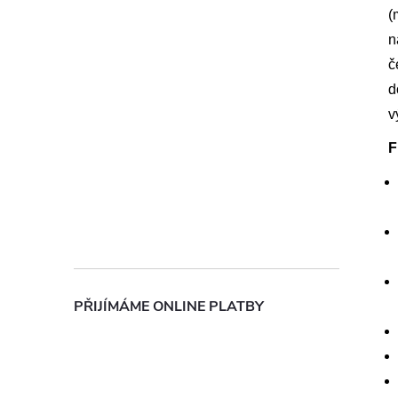
(
n
č
d
v
F
PŘIJÍMÁME ONLINE PLATBY