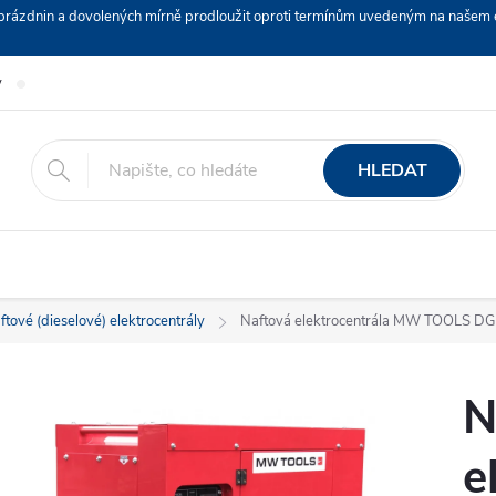
ch prázdnin a dovolených mírně prodloužit oproti termínům uvedeným na naš
y
Podmínky ochrany osobních údajů
Nákup na splátky ESSOX
HLEDAT
ftové (dieselové) elektrocentrály
Naftová elektrocentrála MW TOOLS 
N
e