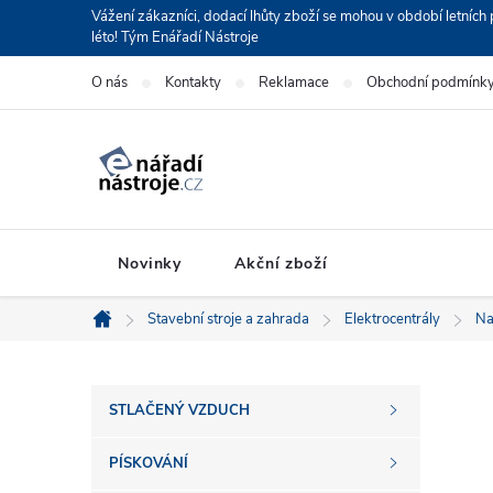
Přejít
Vážení zákazníci, dodací lhůty zboží se mohou v období letní
léto! Tým Enářadí Nástroje
na
obsah
O nás
Kontakty
Reklamace
Obchodní podmínk
Novinky
Akční zboží
Stavební stroje a zahrada
Elektrocentrály
Na
Domů
P
STLAČENÝ VZDUCH
o
PÍSKOVÁNÍ