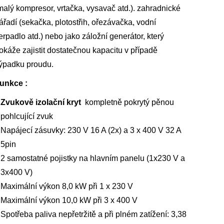
malý kompresor, vrtačka, vysavač atd.). zahradnické
ářadí (sekačka, plotostřih, ořezávačka, vodní
erpadlo atd.) nebo jako záložní generátor, který
okáže zajistit dostatečnou kapacitu v případě
ýpadku proudu.
unkce :
Zvukově izolační kryt
kompletně pokrytý pěnou
pohlcující zvuk
Napájecí zásuvky: 230 V 16 A (2x) a 3 x 400 V 32 A
5pin
2 samostatné pojistky na hlavním panelu (1x230 V a
3x400 V)
Maximální výkon 8,0 kW při 1 x 230 V
Maximální výkon 10,0 kW při 3 x 400 V
Spotřeba paliva nepřetržitě a při plném zatížení: 3,38