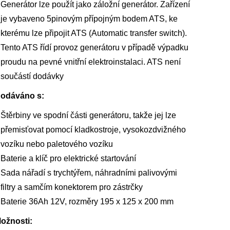
Generátor lze použít jako záložní generátor. Zařízení
je vybaveno 5pinovým přípojným bodem ATS, ke
kterému lze připojit ATS (Automatic transfer switch).
Tento ATS řídí provoz generátoru v případě výpadku
proudu na pevné vnitřní elektroinstalaci. ATS není
součástí dodávky
odáváno s:
Štěrbiny ve spodní části generátoru, takže jej lze
přemisťovat pomocí kladkostroje, vysokozdvižného
vozíku nebo paletového vozíku
Baterie a klíč pro elektrické startování
Sada nářadí s trychtýřem, náhradními palivovými
filtry a samčím konektorem pro zástrčky
Baterie 36Ah 12V, rozměry 195 x 125 x 200 mm
ožnosti: