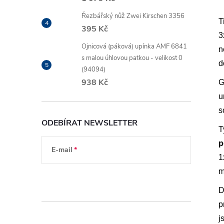
Řezbářský nůž Zwei Kirschen 3356
T
395 Kč
3
Ojnicová (páková) upínka AMF 6841
n
s malou úhlovou patkou - velikost 0
d
(94094)
938 Kč
G
u
s
ODEBÍRAT NEWSLETTER
T
p
E-mail
1
m
Vložením e-mailu souhlasíte s
podmínkami
ochrany osobních údajů
D
p
j