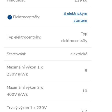
Hmotnost
:
219 kg
S elektrickým
Elektrocentrály
:
?
startem
Typ
Typ elektrocentrály
:
elektrocentrály
Startování
:
elektrické
Maximální výkon 1 x
8
230V (kW)
:
Maximální výkon 3 x
10
400V (kW)
:
Trvalý výkon 1 x 230V
7,2