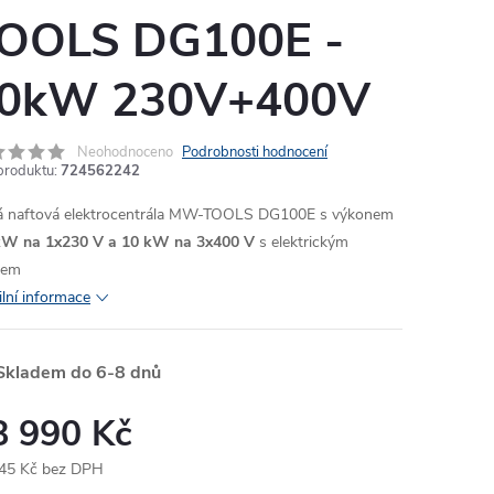
OOLS DG100E -
0kW 230V+400V
MA
Neohodnoceno
Podrobnosti hodnocení
produktu:
724562242
á naftová elektrocentrála MW-TOOLS DG100E s výkonem
kW na 1x230 V a 10 kW na 3x400 V
s elektrickým
tem
ilní informace
kladem do 6-8 dnů
8 990 Kč
45 Kč bez DPH
ná