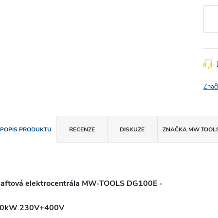
cena
Znač
POPIS PRODUKTU
RECENZE
DISKUZE
ZNAČKA
MW TOOL
aftová elektrocentrála MW-TOOLS DG100E -
0kW 230V+400V