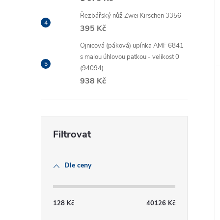
Řezbářský nůž Zwei Kirschen 3356
395 Kč
Ojnicová (páková) upínka AMF 6841
s malou úhlovou patkou - velikost 0
(94094)
938 Kč
Dle ceny
128
Kč
40126
Kč