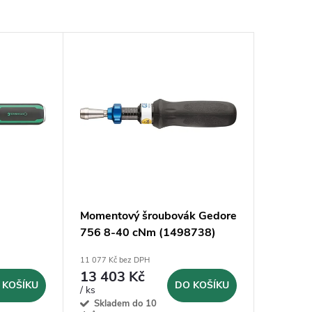
Momentový šroubovák Gedore
756 8-40 cNm (1498738)
3 Nm
11 077 Kč bez DPH
13 403 Kč
 KOŠÍKU
DO KOŠÍKU
/ ks
Skladem do 10