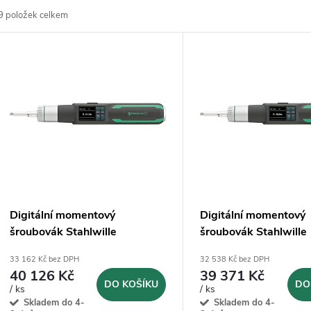
9
položek celkem
z
V
e
ý
n
p
p
s
r
p
Digitální momentový
Digitální momentový
o
šroubovák Stahlwille
šroubovák Stahlwille
r
TORSIOTRONIC 0,6-6 Nm
TORSIOTRONIC 0,3-
33 162 Kč bez DPH
32 538 Kč bez DPH
d
(96510760)
(96510730)
40 126 Kč
39 371 Kč
o
DO KOŠÍKU
DO
/ ks
/ ks
u
Skladem do 4-
Skladem do 4-