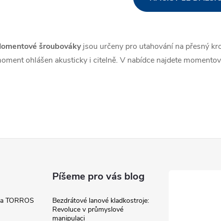
v
omentové šroubováky
jsou určeny pro utahování na přesný kr
á
oment ohlášen akusticky i citelně. V nabídce najdete momentov
d
a
c
p
Píšeme pro vás blog
v
 a TORROS
Bezdrátové lanové kladkostroje:
k
Revoluce v průmyslové
manipulaci