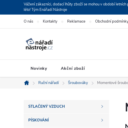
Přejít
Vážení zákazníci, dodací lhůty zboží se mohou v období letní
léto! Tým Enářadí Nástroje
na
obsah
O nás
Kontakty
Reklamace
Obchodní podmínk
Novinky
Akční zboží
Ruční nářadí
Šroubováky
Momentové šroub
Domů
P
STLAČENÝ VZDUCH
o
PÍSKOVÁNÍ