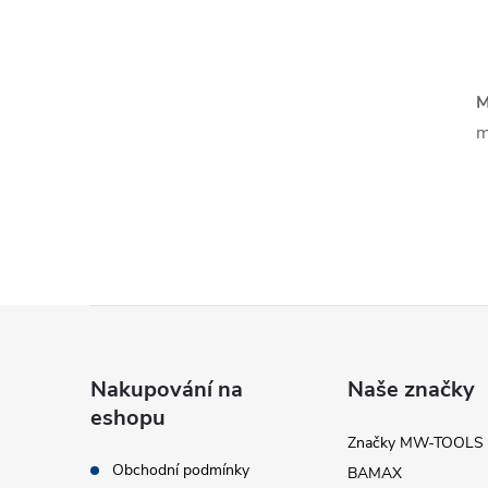
l
M
m
í
Z
r
á
Nakupování na
Naše značky
eshopu
p
Značky MW-TOOLS
Obchodní podmínky
BAMAX