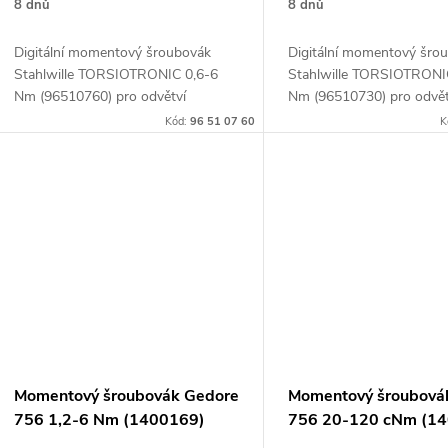
d
8 dnů
8 dnů
k
Digitální momentový šroubovák
Digitální momentový šro
u
Stahlwille TORSIOTRONIC 0,6-6
Stahlwille TORSIOTRONI
t
Nm (96510760) pro odvětví
Nm (96510730) pro odvět
k
elektrického a elektronického
elektrického a elektronic
Kód:
96 51 07 60
K
ů
průmyslu
průmyslu
t
ů
Momentový šroubovák Gedore
Momentový šroubová
756 1,2-6 Nm (1400169)
756 20-120 cNm (1