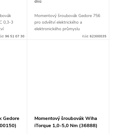
dnů
ubovák
Momentový šroubovák Gedore 756
C 0,3-3
pro odvětví elektrického a
ví
elektronického průmyslu
kého
ód:
96 51 07 30
Kód:
62300035
k Gedore
Momentový šroubovák Wiha
400150)
iTorque 1,0-5,0 Nm (36888)