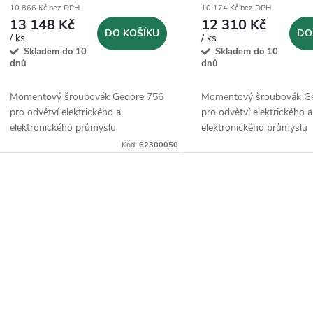
10 866 Kč bez DPH
10 174 Kč bez DPH
13 148 Kč
12 310 Kč
DO KOŠÍKU
DO
/ ks
/ ks
Skladem do 10
Skladem do 10
dnů
dnů
Momentový šroubovák Gedore 756
Momentový šroubovák G
pro odvětví elektrického a
pro odvětví elektrického a
elektronického průmyslu
elektronického průmyslu
Kód:
62300050