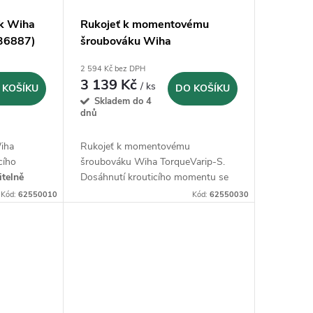
k Wiha
Rukojeť k momentovému
(36887)
šroubováku Wiha
TorqueVarip-S 0,8-5,0 Nm
2 594 Kč bez DPH
(26463)
3 139 Kč
/ ks
 KOŠÍKU
DO KOŠÍKU
Skladem do 4
dnů
iha
Rukojeť k momentovému
cího
šroubováku Wiha TorqueVarip-S.
itelně
Dosáhnutí krouticího momentu se
signalizuje
akusticky
Kód:
62550010
Kód:
62550030