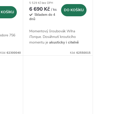
5 529 Kč bez DPH
6 690 Kč
/ ks
DO KOŠÍKU
 KOŠÍKU
Skladem do 4
dnů
Momentový šroubovák Wiha
edore 756
iTorque. Dosáhnutí krouticího
momentu je
akusticky i citelně
signalizováno
Kód:
62300040
Kód:
62550015