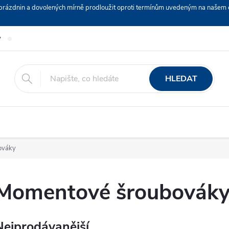
ch prázdnin a dovolených mírně prodloužit oproti termínům uvedeným na naš
y
Podmínky ochrany osobních údajů
Nákup na splátky ESSOX
HLEDAT
ováky
Momentové šroubovák
Nejprodávanější