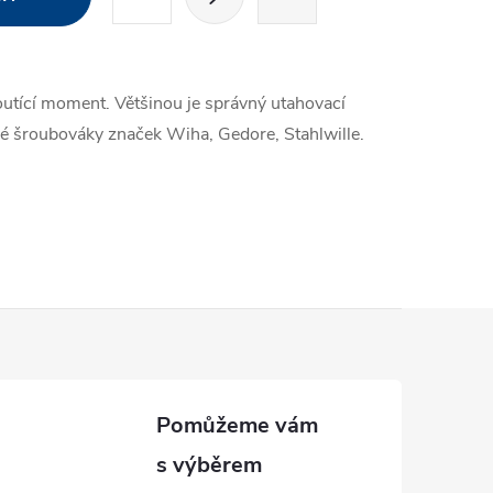
t
r
á
outící moment. Většinou je správný utahovací
n
é šroubováky značek Wiha, Gedore, Stahlwille.
k
o
v
á
n
í