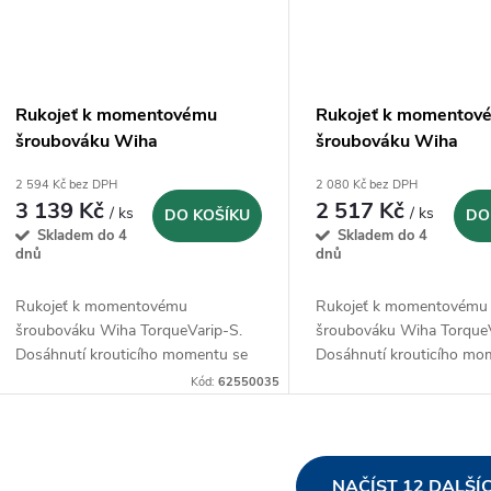
Rukojeť k momentovému
Rukojeť k momentov
šroubováku Wiha
šroubováku Wiha
TorqueVarip-S 2,0-7,0 Nm
TorqueVarip-S 0,1-0
2 594 Kč bez DPH
2 080 Kč bez DPH
(26464)
(26888)
3 139 Kč
2 517 Kč
/ ks
/ ks
DO KOŠÍKU
DO
Skladem do 4
Skladem do 4
dnů
dnů
Rukojeť k momentovému
Rukojeť k momentovému
šroubováku Wiha TorqueVarip-S.
šroubováku Wiha TorqueV
Dosáhnutí krouticího momentu se
Dosáhnutí krouticího mo
signalizuje
akusticky
signalizuje
akusticky
Kód:
62550035
O
NAČÍST 12 DALŠÍ