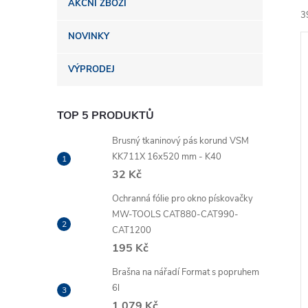
AKČNÍ ZBOŽÍ
n
3
NOVINKY
e
VÝPRODEJ
l
TOP 5 PRODUKTŮ
í
i
Brusný tkaninový pás korund VSM
KK711X 16x520 mm - K40
32 Kč
Ochranná fólie pro okno pískovačky
MW-TOOLS CAT880-CAT990-
CAT1200
195 Kč
Brašna na nářadí Format s popruhem
6l
1 079 Kč