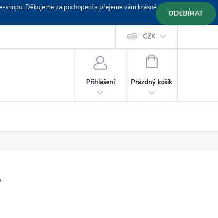
em e-shopu. Děkujeme za pochopení a přejeme vám krásné
ODEBÍRAT
Doprava
Platební podmínky
Platba GoPay
CZK
+420 603 319382
NÁKUPNÍ
KOŠÍK
Prázdný košík
Přihlášení
y