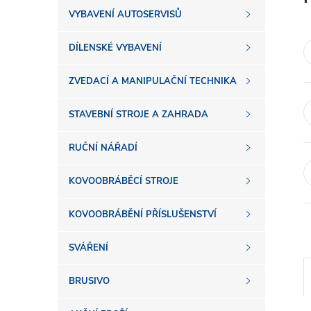
s
VYBAVENÍ AUTOSERVISŮ
t
DÍLENSKÉ VYBAVENÍ
r
ZVEDACÍ A MANIPULAČNÍ TECHNIKA
a
STAVEBNÍ STROJE A ZAHRADA
n
RUČNÍ NÁŘADÍ
n
KOVOOBRÁBĚCÍ STROJE
í
KOVOOBRÁBĚNÍ PŘÍSLUŠENSTVÍ
SVÁŘENÍ
p
BRUSIVO
a