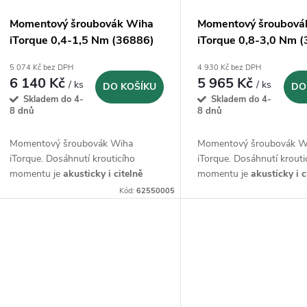
Momentový šroubovák Wiha
Momentový šroubová
iTorque 0,4-1,5 Nm (36886)
iTorque 0,8-3,0 Nm 
5 074 Kč bez DPH
4 930 Kč bez DPH
6 140 Kč
5 965 Kč
/ ks
/ ks
DO KOŠÍKU
DO
Skladem do 4-
Skladem do 4-
8 dnů
8 dnů
Momentový šroubovák Wiha
Momentový šroubovák W
iTorque. Dosáhnutí krouticího
iTorque. Dosáhnutí krouti
momentu je
akusticky i citelně
momentu je
akusticky i c
signalizováno
signalizováno
Kód:
62550005