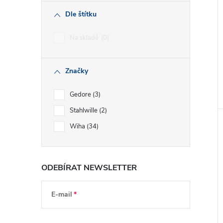
Dle štítku
Na skladě
0
Značky
Gedore
3
Stahlwille
2
Wiha
34
ODEBÍRAT NEWSLETTER
E-mail
Vložením e-mailu souhlasíte s
podmínkami