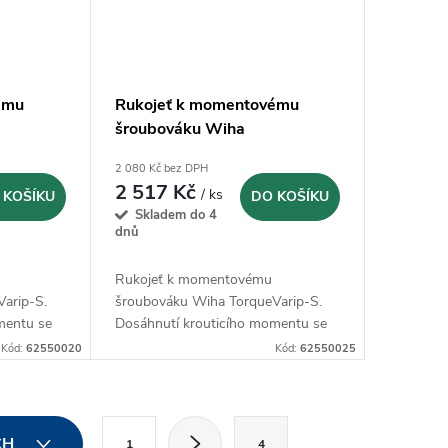
ému
Rukojeť k momentovému
šroubováku Wiha
,6 Nm
TorqueVarip-S 0,4-1,0 Nm
2 080 Kč bez DPH
(26461)
2 517 Kč
/ ks
 KOŠÍKU
DO KOŠÍKU
Skladem do 4
dnů
Rukojeť k momentovému
arip-S.
šroubováku Wiha TorqueVarip-S.
mentu se
Dosáhnutí krouticího momentu se
signalizuje
akusticky
Kód:
62550020
Kód:
62550025
S
CH
1
4