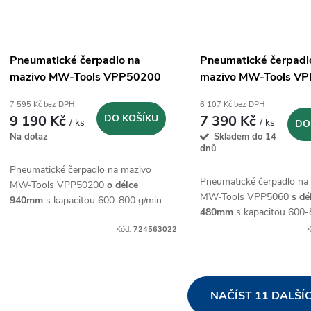
Pneumatické čerpadlo na
Pneumatické čerpadl
mazivo MW-Tools VPP50200
mazivo MW-Tools VP
- 940mm
480mm
7 595 Kč bez DPH
6 107 Kč bez DPH
9 190 Kč
DO KOŠÍKU
7 390 Kč
/ ks
/ ks
DO
Na dotaz
Skladem do 14
dnů
Pneumatické čerpadlo na mazivo
Pneumatické čerpadlo na
MW-Tools VPP50200
o délce
MW-Tools VPP5060
s dé
940mm
s kapacitou 600-800 g/min
480mm
s kapacitou 600-
Kód:
724563022
K
O
NAČÍST 11 DALŠÍ