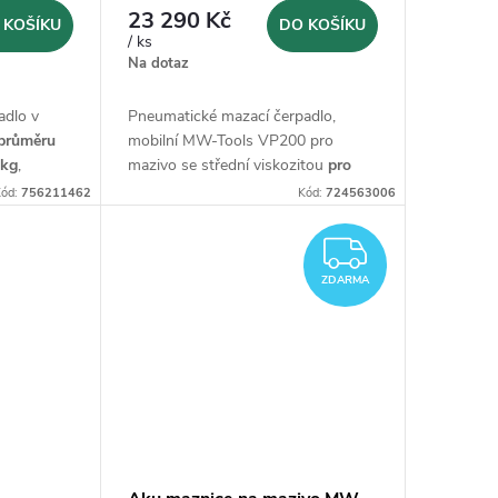
23 290 Kč
 KOŠÍKU
DO KOŠÍKU
/ ks
Na dotaz
adlo v
Pneumatické mazací čerpadlo,
průměru
mobilní MW-Tools VP200 pro
 kg
,
mazivo se střední viskozitou
pro
180 - 200l sud v setu.
ód:
756211462
Kód:
724563006
 480 mm,
y, hadice
ZDARM
ZDARMA