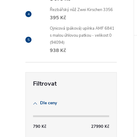
Řezbářský nůž Zwei Kirschen 3356
395 Kč
Ojnicová (páková) upínka AMF 6841
s malou úhlovou patkou - velikost 0
(94094)
938 Kč
Dle ceny
790
Kč
27990
Kč