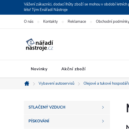
Přejít
Vážení zákazníci, dodací lhůty zboží se mohou v období letní
léto! Tým Enářadí Nástroje
na
obsah
O nás
Kontakty
Reklamace
Obchodní podmínk
Novinky
Akční zboží
Vybavení autoservisů
Olejové a tukové hospodářs
Domů
P
STLAČENÝ VZDUCH
o
PÍSKOVÁNÍ