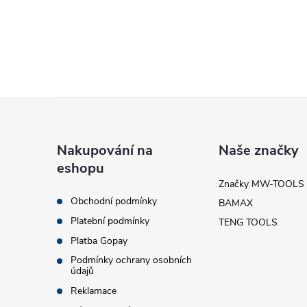
l
Z
á
Nakupování na
Naše značky
í
eshopu
p
Značky MW-TOOLS
Obchodní podmínky
BAMAX
a
r
Platební podmínky
TENG TOOLS
t
Platba Gopay
Podmínky ochrany osobních
údajů
í
Reklamace