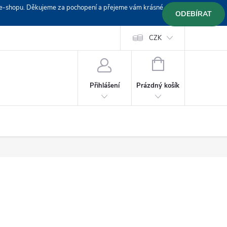
em e-shopu. Děkujeme za pochopení a přejeme vám krásné
ODEBÍRAT
Doprava
Platební podmínky
Platba GoPay
CZK
+420 603 319382
NÁKUPNÍ
KOŠÍK
Prázdný košík
Přihlášení