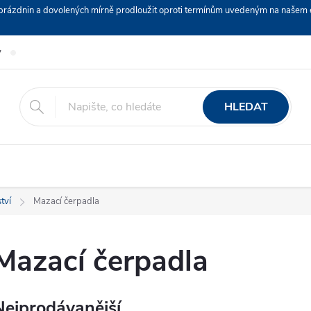
ch prázdnin a dovolených mírně prodloužit oproti termínům uvedeným na naš
y
Podmínky ochrany osobních údajů
Nákup na splátky ESSOX
HLEDAT
tví
Mazací čerpadla
Mazací čerpadla
Nejprodávanější