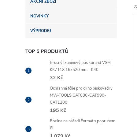
AKČNÍ ZBOŽÍ
n
2
NOVINKY
e
VÝPRODEJ
l
TOP 5 PRODUKTŮ
í
i
Brusný tkaninový pás korund VSM
KK711X 16x520 mm - K40
32 Kč
Ochranná fólie pro okno pískovačky
MW-TOOLS CAT880-CAT990-
CAT1200
195 Kč
Brašna na nářadí Format s popruhem
6l
1 079 Kč