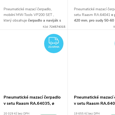
d
k
Pneumatické mazací čerpadlo,
Pneumatické mazací čerp
u
mobilní MW-Tools VP200 SET ,
setu Raasm RA.64041
o 
který obsahuje
čerpadlo a naviják s
420 mm
,
pro sudy 50-60
t
hadicí SHV3815 + 2 šroubení
skládající se z vozíku,
k
Kód:
724574315
K
pneumatického čerpadla
ů
krytu bubnu, unášecí desk
ZDARMA
t
a pistole.
ZDARMA
ů
Pneumatické mazací čerpadlo
Pneumatické mazací 
v setu Raasm RA.64035, ø
v setu Raasm RA.640
350 mm
300 mm
20 029 Kč bez DPH
19 655 Kč bez DPH