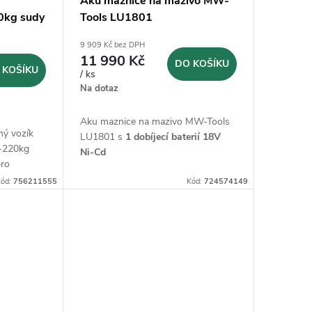
Aku maznice na mazivo MW-
0kg sudy
Tools LU1801
9 909 Kč bez DPH
11 990 Kč
DO KOŠÍKU
 KOŠÍKU
/ ks
Na dotaz
Aku maznice na mazivo MW-Tools
ný vozík
LU1801 s
1 dobíjecí baterií 18V
-220kg
Ni-Cd
pro
ód:
756211555
Kód:
724574149