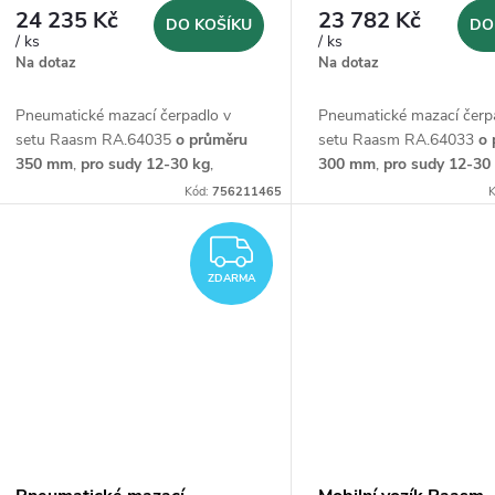
24 235 Kč
23 782 Kč
DO KOŠÍKU
DO
/ ks
/ ks
Na dotaz
Na dotaz
Pneumatické mazací čerpadlo v
Pneumatické mazací čerp
setu Raasm RA.64035
o průměru
setu Raasm RA.64033
o 
350 mm
,
pro sudy 12-30 kg
,
300 mm
,
pro sudy 12-30
skládající se z vozíku,
skládající se z vozíku,
Kód:
756211465
K
pneumatického čerpadla 480 mm,
pneumatického čerpadla
krytu bubnu, unášecí desky, hadice
krytu bubnu, unášecí desk
ZDARMA
a pistole.
a pistole.
ZDARMA