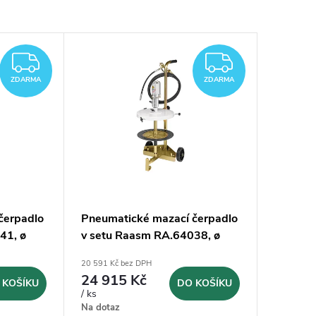
ZDARMA
ZDARM
ZDARMA
ZDARMA
čerpadlo
Pneumatické mazací čerpadlo
41, ø
v setu Raasm RA.64038, ø
385 mm
20 591 Kč bez DPH
24 915 Kč
 KOŠÍKU
DO KOŠÍKU
/ ks
Na dotaz