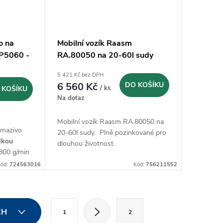
o na
Mobilní vozík Raasm
P5060 -
RA.80050 na 20-60l sudy
5 421 Kč bez DPH
6 560 Kč
DO KOŠÍKU
/ ks
 KOŠÍKU
Na dotaz
Mobilní vozík Raasm RA.80050 na
 mazivo
20-60l sudy. Plně pozinkované pro
lkou
dlouhou životnost.
800 g/min
ód:
724563016
Kód:
756211552
S
CH
1
2
t