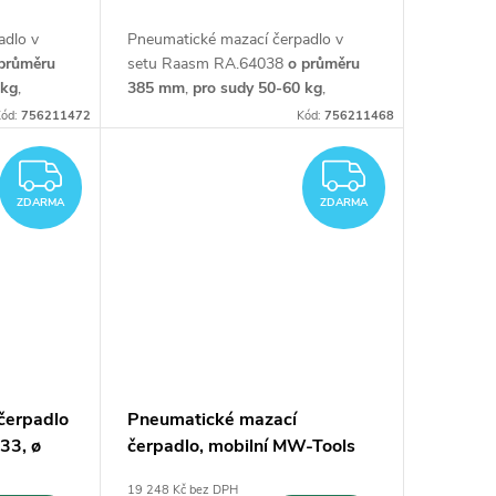
adlo v
Pneumatické mazací čerpadlo v
průměru
setu Raasm RA.64038
o průměru
 kg
,
385 mm
,
pro sudy 50-60 kg
,
skládající se z vozíku,
ód:
756211472
Kód:
756211468
 480 mm,
pneumatického čerpadla 480 mm,
y, hadice
krytu bubnu, unášecí desky, hadice
ZDARMA
ZDARM
a pistole.
ZDARMA
ZDARMA
čerpadlo
Pneumatické mazací
33, ø
čerpadlo, mobilní MW-Tools
VP200
19 248 Kč bez DPH