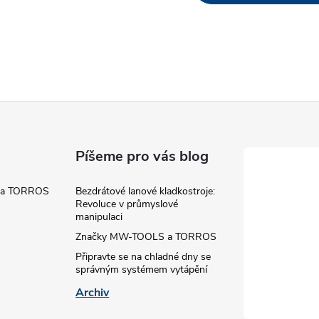
v
á
d
a
c
Píšeme pro vás blog
 a TORROS
Bezdrátové lanové kladkostroje:
p
Revoluce v průmyslové
manipulaci
Značky MW-TOOLS a TORROS
v
Připravte se na chladné dny se
správným systémem vytápění
k
Archiv