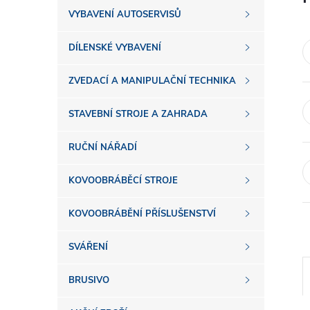
s
VYBAVENÍ AUTOSERVISŮ
t
DÍLENSKÉ VYBAVENÍ
r
ZVEDACÍ A MANIPULAČNÍ TECHNIKA
a
STAVEBNÍ STROJE A ZAHRADA
n
RUČNÍ NÁŘADÍ
n
KOVOOBRÁBĚCÍ STROJE
í
KOVOOBRÁBĚNÍ PŘÍSLUŠENSTVÍ
SVÁŘENÍ
p
BRUSIVO
a