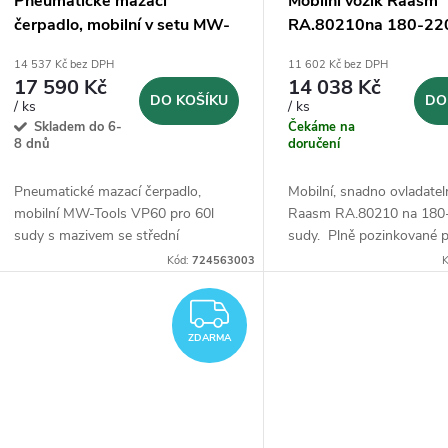
Pneumatické mazací
Mobilní vozík Raasm
čerpadlo, mobilní v setu MW-
RA.80210na 180-22
Tools VP60
14 537 Kč bez DPH
11 602 Kč bez DPH
17 590 Kč
14 038 Kč
DO KOŠÍKU
DO
/ ks
/ ks
Skladem do 6-
Čekáme na
8 dnů
doručení
Pneumatické mazací čerpadlo,
Mobilní, snadno ovladatel
mobilní MW-Tools VP60 pro 60l
Raasm RA.80210 na 180
sudy s mazivem se střední
sudy. Plně pozinkované 
viskozitou
v setu.
dlouhou životnost.
Kód:
724563003
K
ZDARMA
ZDARMA