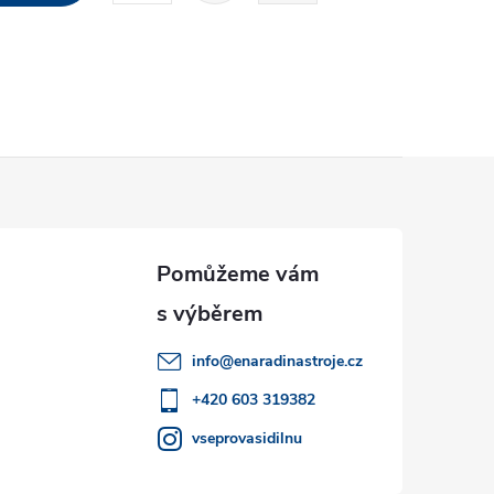
r
á
n
k
o
v
á
n
í
info
@
enaradinastroje.cz
+420 603 319382
vseprovasidilnu