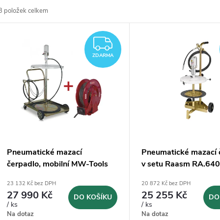
3
položek celkem
z
V
e
ZDARMA
ý
ZDARMA
n
p
p
s
r
p
Pneumatické mazací
Pneumatické mazací 
o
čerpadlo, mobilní MW-Tools
v setu Raasm RA.640
r
VP200 SET
420 mm
23 132 Kč bez DPH
20 872 Kč bez DPH
d
27 990 Kč
25 255 Kč
DO KOŠÍKU
DO
o
/ ks
/ ks
u
Na dotaz
Na dotaz