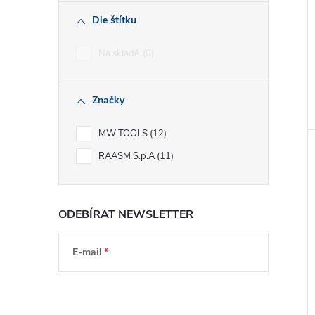
Dle štítku
Na skladě
0
Značky
MW TOOLS
12
RAASM S.p.A
11
ODEBÍRAT NEWSLETTER
E-mail
Vložením e-mailu souhlasíte s
podmínkami
ochrany osobních údajů