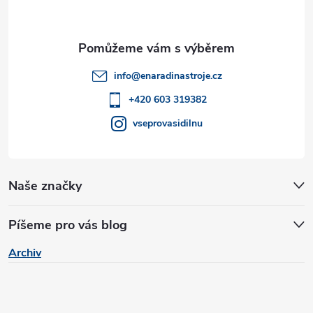
p
ý
a
p
t
i
info
@
enaradinastroje.cz
í
+420 603 319382
s
vseprovasidilnu
u
Naše značky
Píšeme pro vás blog
Archiv