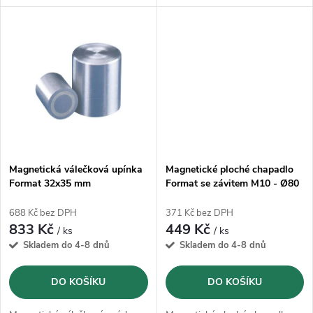
k
k
t
t
ů
ů
Magnetická válečková upínka
Magnetické ploché chapadlo
Format 32x35 mm
Format se závitem M10 - Ø80
mm
688 Kč bez DPH
371 Kč bez DPH
833 Kč
449 Kč
/ ks
/ ks
Skladem do 4-8 dnů
Skladem do 4-8 dnů
DO KOŠÍKU
DO KOŠÍKU