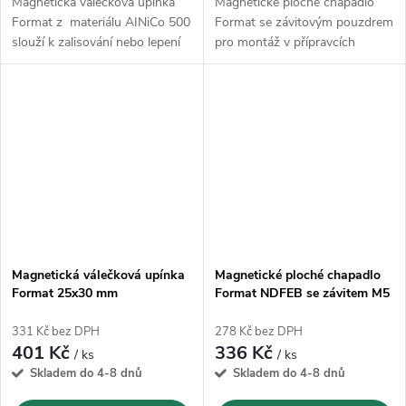
Magnetická válečková upínka
Magnetické ploché chapadlo
Format z materiálu AINiCo 500
Format se závitovým pouzdrem
slouží k zalisování nebo lepení
pro montáž v přípravcích
Magnetická válečková upínka
Magnetické ploché chapadlo
Format 25x30 mm
Format NDFEB se závitem M5
- Ø32 mm
331 Kč bez DPH
278 Kč bez DPH
401 Kč
336 Kč
/ ks
/ ks
Skladem do 4-8 dnů
Skladem do 4-8 dnů