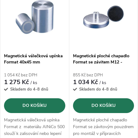
ý
Abecedně
e
p
n
i
í
s
p
Magnetická válečková upínka
Magnetické ploché chapadlo
Format 40x45 mm
Format se závitem M12 -
p
Ø100 mm
r
1 054 Kč bez DPH
855 Kč bez DPH
r
1 275 Kč
1 034 Kč
/ ks
/ ks
o
Skladem do 4-8 dnů
Skladem do 4-8 dnů
o
d
DO KOŠÍKU
DO KOŠÍKU
d
u
Magnetická válečková upínka
Magnetické ploché chapadlo
u
Format z materiálu AINiCo 500
Format se závitovým pouzdrem
slouží k zalisování nebo lepení
pro montáž v přípravcích