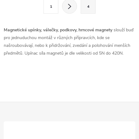
l
S
1
4
t
á
r
d
á
Magnetické upínky, válečky, podkovy, hrncové magnety
slouží buď
a
n
pro jednuduchou montáž v různých přípravcích, kde se
k
našroubovávají, nebo k přidržování, zvedání a polohování menších
c
o
předmětů. Upínac síla magnetů je dle velikosti od 5N do 420N.
í
v
á
p
n
r
í
v
Z
k
á
y
v