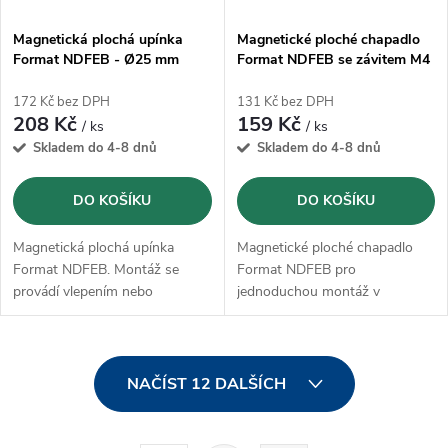
Magnetická plochá upínka
Magnetické ploché chapadlo
Format NDFEB - Ø25 mm
Format NDFEB se závitem M4
- Ø20 mm
172 Kč bez DPH
131 Kč bez DPH
208 Kč
159 Kč
/ ks
/ ks
Skladem do 4-8 dnů
Skladem do 4-8 dnů
DO KOŠÍKU
DO KOŠÍKU
Magnetická plochá upínka
Magnetické ploché chapadlo
Format NDFEB. Montáž se
Format NDFEB pro
provádí vlepením nebo
jednoduchou montáž v
zalisováním
přípravcích
O
NAČÍST 12 DALŠÍCH
v