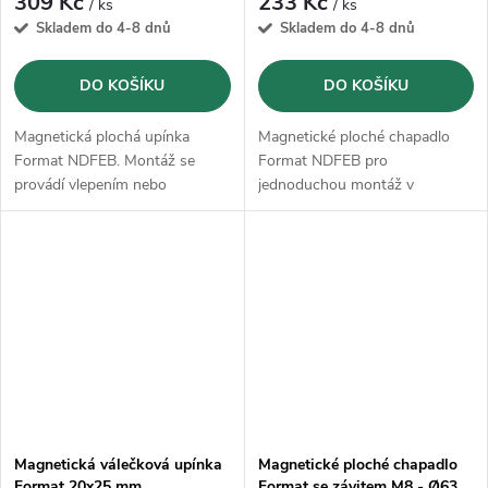
309 Kč
233 Kč
/ ks
/ ks
Skladem do 4-8 dnů
Skladem do 4-8 dnů
DO KOŠÍKU
DO KOŠÍKU
Magnetická plochá upínka
Magnetické ploché chapadlo
Format NDFEB. Montáž se
Format NDFEB pro
provádí vlepením nebo
jednoduchou montáž v
zalisováním
přípravcích
Magnetická válečková upínka
Magnetické ploché chapadlo
Format 20x25 mm
Format se závitem M8 - Ø63