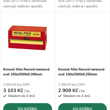
u
ocel (18 Cr 9 Ni) k seřizování
ocel (18 Cr 9 Ni) k seřizování
k
nástrojů, kalibraci aparátů,
nástrojů, kalibraci aparátů,
k
vyrovnání tolerancí, podložení
vyrovnání tolerancí, podložení
ústrojí, přípravě forem,
ústrojí, přípravě forem,
t
nastavení vůle uskladnění
nastavení vůle uskladnění
t
ů
ů
Kovová fólie Record nerezová
Kovová fólie Record nerezová
ocel 150x2500x0,300mm
ocel 150x2500x0,250mm
2 564 Kč bez DPH
2 404 Kč bez DPH
3 103 Kč
2 909 Kč
/ ks
/ ks
Skladem do 4 dnů
Skladem do 4 dnů
DO KOŠÍKU
DO KOŠÍKU