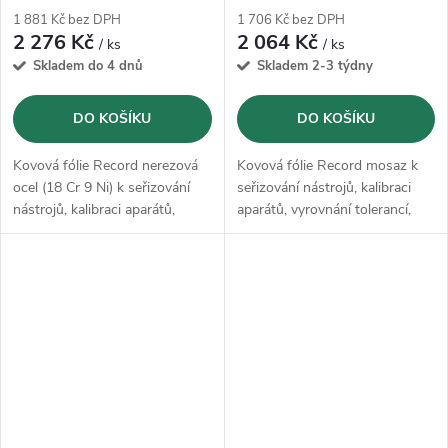
1 881 Kč bez DPH
1 706 Kč bez DPH
2 276 Kč
2 064 Kč
/ ks
/ ks
Skladem do 4 dnů
Skladem 2-3 týdny
DO KOŠÍKU
DO KOŠÍKU
Kovová fólie Record nerezová
Kovová fólie Record mosaz k
ocel (18 Cr 9 Ni) k seřizování
seřizování nástrojů, kalibraci
nástrojů, kalibraci aparátů,
aparátů, vyrovnání tolerancí,
vyrovnání tolerancí, podložení
podložení ústrojí, přípravě
ústrojí, přípravě forem,
forem, nastavení vůle
nastavení vůle uskladnění
uskladnění