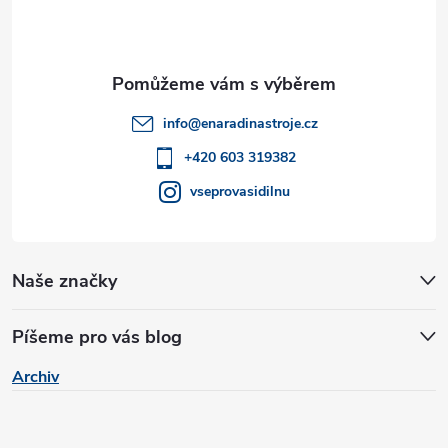
p
v
a
ý
t
p
info
@
enaradinastroje.cz
i
í
+420 603 319382
s
vseprovasidilnu
u
Naše značky
Píšeme pro vás blog
Archiv