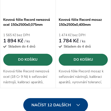
Kovová fólie Record nerezová
Kovová fólie Record mosaz
ocel 150x2500x0,075mm
150x2500x0,400mm
1 565 Kč bez DPH
1 474 Kč bez DPH
1 894 Kč
1 784 Kč
/ ks
/ ks
Skladem do 4 dnů
Skladem do 4 dnů
DO KOŠÍKU
DO KOŠÍKU
Kovová fólie Record nerezová
Kovová fólie Record mosaz k
ocel (18 Cr 9 Ni) k seřizování
seřizování nástrojů, kalibraci
nástrojů, kalibraci aparátů,
aparátů, vyrovnání tolerancí,
vyrovnání tolerancí, podložení
podložení ústrojí, přípravě
ústrojí, přípravě forem,
forem, nastavení vůle
nastavení vůle uskladnění
uskladnění
O
NAČÍST 12 DALŠÍCH