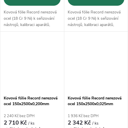
Kovová fólie Record nerezová
Kovová fólie Record nerezová
ocel (18 Cr 9 Ni) k seřizování
ocel (18 Cr 9 Ni) k seřizování
nástrojů, kalibraci aparátů,
nástrojů, kalibraci aparátů,
vyrovnání tolerancí, podložení
vyrovnání tolerancí, podložení
ústrojí, přípravě forem,
ústrojí, přípravě forem,
nastavení vůle uskladnění
nastavení vůle uskladnění
Kovová fólie Record nerezová
Kovová fólie Record nerezová
ocel 150x2500x0,200mm
ocel 150x2500x0,025mm
2 240 Kč bez DPH
1 936 Kč bez DPH
2 710 Kč
2 342 Kč
/ ks
/ ks