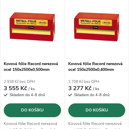
V
Nejprodávanější
z
ý
Abecedně
e
p
n
i
í
s
p
Kovová fólie Record nerezová
Kovová fólie Record nerezová
ocel 150x2500x0,500mm
ocel 150x2500x0,400mm
p
r
2 938 Kč bez DPH
2 708 Kč bez DPH
r
3 555 Kč
3 277 Kč
/ ks
/ ks
o
Skladem do 4-8 dnů
Skladem do 4-8 dnů
o
d
DO KOŠÍKU
DO KOŠÍKU
d
u
Kovová fólie Record nerezová
Kovová fólie Record nerezová