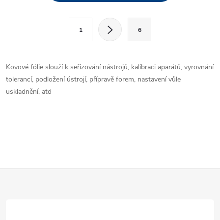
v
l
S
1
6
t
á
r
d
á
Kovové fólie slouží k seřizování nástrojů, kalibraci aparátů, vyrovnání
a
n
tolerancí, podložení ústrojí, přípravě forem, nastavení vůle
k
uskladnění, atd
c
o
í
v
á
p
n
r
í
Z
v
k
á
y