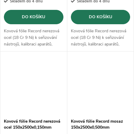
Skladem do 4 dnů
Skladem do 4 dnů
DO KOŠÍKU
DO KOŠÍKU
Kovová fólie Record nerezová
Kovová fólie Record nerezová
ocel (18 Cr 9 Ni) k seřizování
ocel (18 Cr 9 Ni) k seřizování
nástrojů, kalibraci aparátů,
nástrojů, kalibraci aparátů,
vyrovnání tolerancí, podložení
vyrovnání tolerancí, podložení
ústrojí, přípravě forem,
ústrojí, přípravě forem,
nastavení vůle uskladnění
nastavení vůle uskladnění
Kovová fólie Record nerezová
Kovová fólie Record mosaz
ocel 150x2500x0,150mm
150x2500x0,500mm