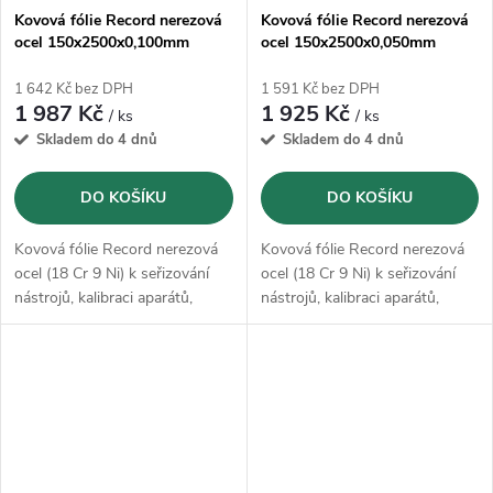
Kovová fólie Record nerezová
Kovová fólie Record nerezová
ocel 150x2500x0,100mm
ocel 150x2500x0,050mm
1 642 Kč bez DPH
1 591 Kč bez DPH
1 987 Kč
1 925 Kč
/ ks
/ ks
Skladem do 4 dnů
Skladem do 4 dnů
DO KOŠÍKU
DO KOŠÍKU
Kovová fólie Record nerezová
Kovová fólie Record nerezová
ocel (18 Cr 9 Ni) k seřizování
ocel (18 Cr 9 Ni) k seřizování
nástrojů, kalibraci aparátů,
nástrojů, kalibraci aparátů,
vyrovnání tolerancí, podložení
vyrovnání tolerancí, podložení
ústrojí, přípravě forem,
ústrojí, přípravě forem,
nastavení vůle uskladnění
nastavení vůle uskladnění