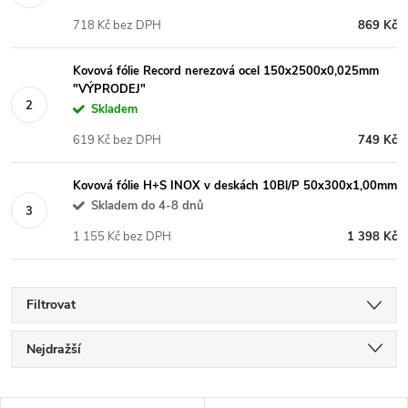
718 Kč bez DPH
869 Kč
Kovová fólie Record nerezová ocel 150x2500x0,025mm
"VÝPRODEJ"
Skladem
619 Kč bez DPH
749 Kč
Kovová fólie H+S INOX v deskách 10Bl/P 50x300x1,00mm
Skladem do 4-8 dnů
1 155 Kč bez DPH
1 398 Kč
Filtrovat
Ř
Nejdražší
a
Nejlevnější