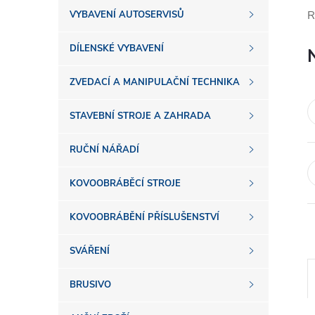
s
R
VYBAVENÍ AUTOSERVISŮ
t
DÍLENSKÉ VYBAVENÍ
r
ZVEDACÍ A MANIPULAČNÍ TECHNIKA
a
STAVEBNÍ STROJE A ZAHRADA
n
RUČNÍ NÁŘADÍ
n
KOVOOBRÁBĚCÍ STROJE
í
KOVOOBRÁBĚNÍ PŘÍSLUŠENSTVÍ
SVÁŘENÍ
p
BRUSIVO
a