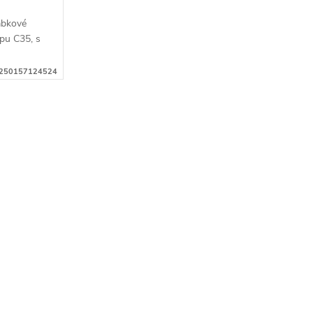
lábkové
ypu C35, s
250157124524