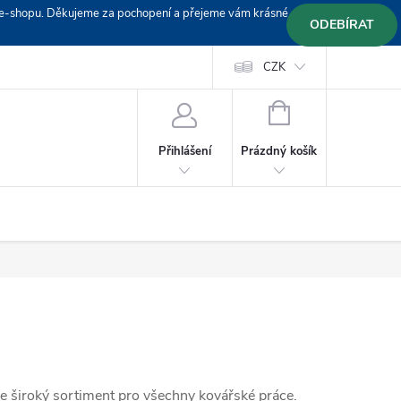
em e-shopu. Děkujeme za pochopení a přejeme vám krásné
ODEBÍRAT
Doprava
Platební podmínky
Platba GoPay
CZK
+420 603 319382
NÁKUPNÍ
KOŠÍK
Prázdný košík
Přihlášení
íme široký sortiment pro všechny kovářské práce.