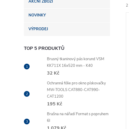
AKČNÍ ZBOŽÍ
n
2
NOVINKY
e
VÝPRODEJ
l
TOP 5 PRODUKTŮ
í
i
Brusný tkaninový pás korund VSM
KK711X 16x520 mm - K40
32 Kč
Ochranná fólie pro okno pískovačky
MW-TOOLS CAT880-CAT990-
CAT1200
195 Kč
Brašna na nářadí Format s popruhem
6l
1 079 Kč