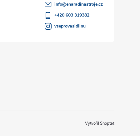
info
@
enaradinastroje.cz
+420 603 319382
vseprovasidilnu
Vytvořil Shoptet