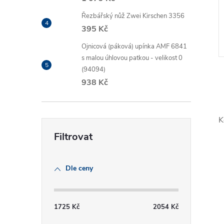
Řezbářský nůž Zwei Kirschen 3356
395 Kč
Ojnicová (páková) upínka AMF 6841
s malou úhlovou patkou - velikost 0
(94094)
938 Kč
K
l
Dle ceny
1725
Kč
2054
Kč