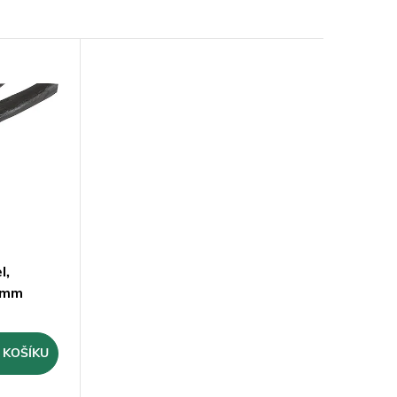
l,
00mm
 KOŠÍKU