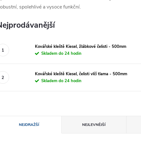
obustní, spolehlivé a vysoce funkční.
Nejprodávanější
Kovářské kleště Kiesel, žlábkové čelisti - 500mm
Skladem do 24 hodin
Kovářské kleště Kiesel, čelisti vlčí tlama - 500mm
Skladem do 24 hodin
Ř
NEJDRAŽŠÍ
NEJLEVNĚJŠÍ
a