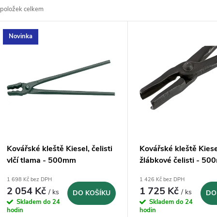
položek celkem
z
V
Novinka
e
ý
n
p
p
s
r
p
Kovářské kleště Kiesel, čelisti
Kovářské kleště Kiese
o
vlčí tlama - 500mm
žlábkové čelisti - 5
r
1 698 Kč bez DPH
1 426 Kč bez DPH
d
2 054 Kč
1 725 Kč
/ ks
/ ks
DO KOŠÍKU
DO
o
Skladem do 24
Skladem do 24
u
hodin
hodin