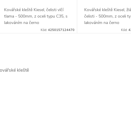
d
k
Kovářské kleště Kiesel, čelisti vlčí
Kovářské kleště Kiesel, ž
u
tlama - 500mm, z oceli typu C35, s
čelisti - 500mm, z oceli t
lakováním na černo
lakováním na černo
t
k
Kód:
4250157124470
Kód:
4
ů
t
O
ů
v
ovářské kleště
á
d
a
c