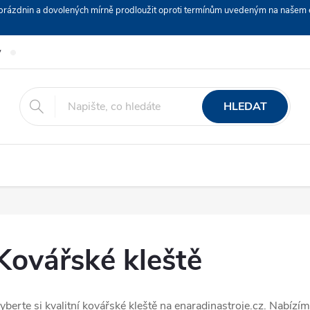
ch prázdnin a dovolených mírně prodloužit oproti termínům uvedeným na naš
y
Podmínky ochrany osobních údajů
Nákup na splátky ESSOX
HLEDAT
Kovářské kleště
yberte si kvalitní kovářské kleště na enaradinastroje.cz. Nabíz