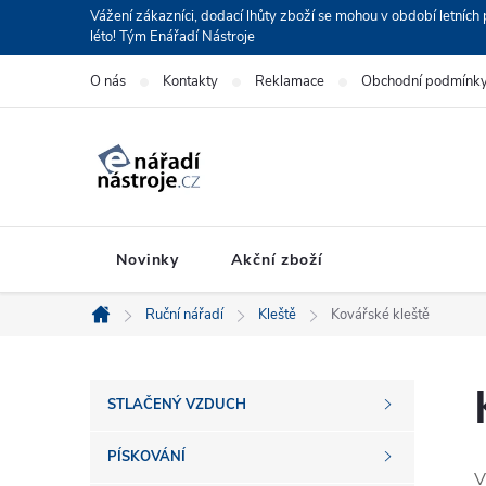
Přejít
Vážení zákazníci, dodací lhůty zboží se mohou v období letní
léto! Tým Enářadí Nástroje
na
obsah
O nás
Kontakty
Reklamace
Obchodní podmínk
Novinky
Akční zboží
Ruční nářadí
Kleště
Kovářské kleště
Domů
P
STLAČENÝ VZDUCH
o
PÍSKOVÁNÍ
V