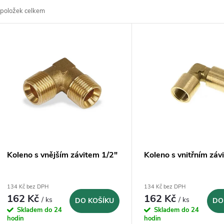
položek celkem
z
V
e
ý
n
p
p
s
r
p
Koleno s vnějším závitem 1/2"
Koleno s vnitřním záv
o
r
134 Kč bez DPH
134 Kč bez DPH
d
162 Kč
162 Kč
/ ks
/ ks
DO KOŠÍKU
DO
o
Skladem do 24
Skladem do 24
u
hodin
hodin