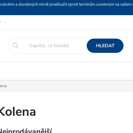
ch prázdnin a dovolených mírně prodloužit oproti termínům uvedeným na naš
y
Podmínky ochrany osobních údajů
Nákup na splátky ESSOX
HLEDAT
lena
Kolena
Nejprodávanější