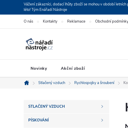
Přejít
Vážení zákazníci, dodací lhůty zboží se mohou v období letní
léto! Tým Enářadí Nástroje
na
obsah
O nás
Kontakty
Reklamace
Obchodní podmínk
Novinky
Akční zboží
Stlačený vzduch
Rychlospojky a šroubení
Ko
Domů
P
STLAČENÝ VZDUCH
o
PÍSKOVÁNÍ