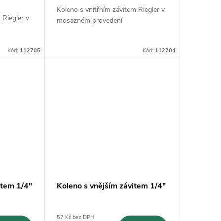
Koleno s vnitřním závitem Riegler v
 Riegler v
mosazném provedení
Kód:
112705
Kód:
112704
item 1/4"
Koleno s vnějším závitem 1/4"
57 Kč bez DPH