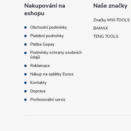
á
Nakupování na
Naše značky
eshopu
p
Značky MW-TOOLS
Obchodní podmínky
BAMAX
a
Platební podmínky
TENG TOOLS
t
Platba Gopay
Podmínky ochrany osobních
údajů
í
Reklamace
Nákup na splátky Essox
Kontakty
Doprava
Profesionální servis