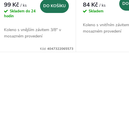
99 Kč
84 Kč
DO
/ ks
/ ks
DO KOŠÍKU
Skladem do 24
Skladem
hodin
Koleno s vnitřním závitem
Koleno s vnějším závitem 3/8" v
mosazném provedení
mosazném provedení
Kód:
4047322065573
O
v
á
d