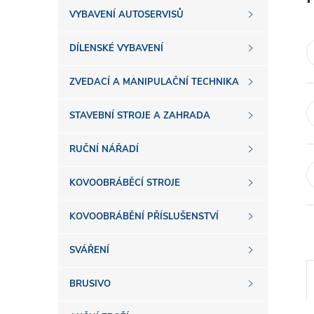
s
VYBAVENÍ AUTOSERVISŮ
t
DÍLENSKÉ VYBAVENÍ
r
ZVEDACÍ A MANIPULAČNÍ TECHNIKA
a
STAVEBNÍ STROJE A ZAHRADA
n
RUČNÍ NÁŘADÍ
n
KOVOOBRÁBĚCÍ STROJE
í
KOVOOBRÁBĚNÍ PŘÍSLUŠENSTVÍ
SVÁŘENÍ
p
BRUSIVO
a