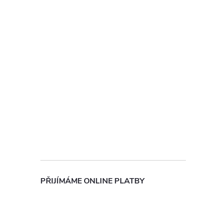
í
r
PŘIJÍMÁME ONLINE PLATBY