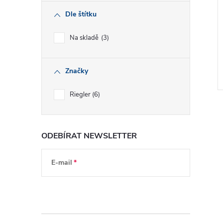
Dle štítku
Na skladě
3
Značky
Riegler
6
ODEBÍRAT NEWSLETTER
l
E-mail
Vložením e-mailu souhlasíte s
podmínkami
ochrany osobních údajů