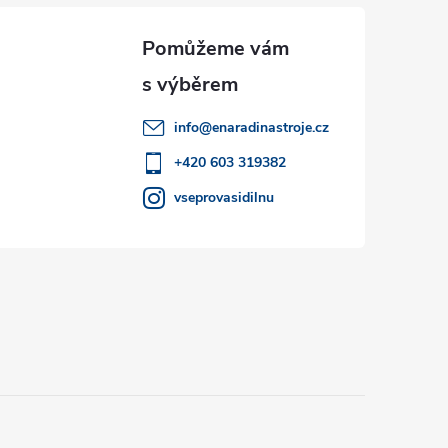
info
@
enaradinastroje.cz
+420 603 319382
vseprovasidilnu