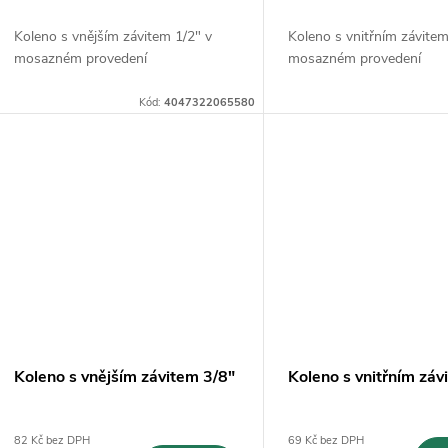
d
k
Koleno s vnějším závitem 1/2" v
Koleno s vnitřním závitem
u
mosazném provedení
mosazném provedení
t
k
Kód:
4047322065580
ů
t
ů
Koleno s vnějším závitem 3/8"
Koleno s vnitřním záv
82 Kč bez DPH
69 Kč bez DPH