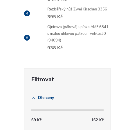
Řezbářský nůž Zwei Kirschen 3356
395 Kč
Ojnicová (páková) upínka AMF 6841
s malou úhlovou patkou - velikost 0
(94094)
938 Kč
Dle ceny
69
Kč
162
Kč