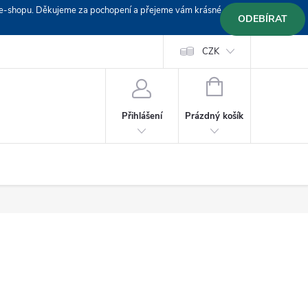
em e-shopu. Děkujeme za pochopení a přejeme vám krásné
ODEBÍRAT
Doprava
Platební podmínky
Platba GoPay
CZK
+420 603 319382
NÁKUPNÍ
KOŠÍK
Prázdný košík
Přihlášení