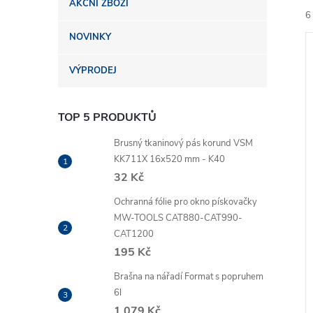
AKČNÍ ZBOŽÍ
n
6
NOVINKY
e
VÝPRODEJ
l
TOP 5 PRODUKTŮ
í
i
Brusný tkaninový pás korund VSM
KK711X 16x520 mm - K40
32 Kč
Ochranná fólie pro okno pískovačky
MW-TOOLS CAT880-CAT990-
CAT1200
195 Kč
Brašna na nářadí Format s popruhem
6l
1 079 Kč