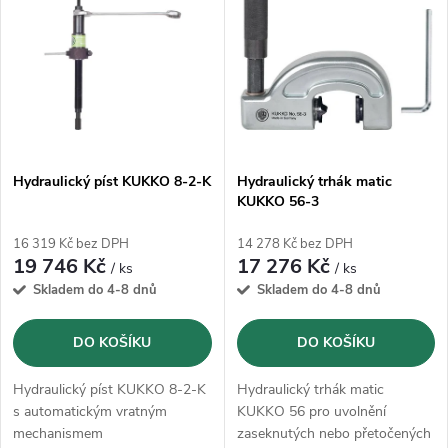
ý
Abecedně
e
p
n
i
í
s
p
Hydraulický píst KUKKO 8-2-K
Hydraulický trhák matic
KUKKO 56-3
p
r
16 319 Kč bez DPH
14 278 Kč bez DPH
r
19 746 Kč
17 276 Kč
/ ks
/ ks
o
Skladem do 4-8 dnů
Skladem do 4-8 dnů
o
d
DO KOŠÍKU
DO KOŠÍKU
d
u
Hydraulický píst KUKKO 8-2-K
Hydraulický trhák matic
u
s automatickým vratným
KUKKO 56 pro uvolnění
mechanismem
zaseknutých nebo přetočených