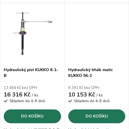
k
k
matic
t
t
ů
ů
Hydraulický píst KUKKO 8-1-
Hydraulický trhák matic
B
KUKKO 56-2
13 484 Kč bez DPH
8 391 Kč bez DPH
16 316 Kč
10 153 Kč
/ ks
/ ks
Skladem do 4-8 dnů
Skladem do 4-8 dnů
DO KOŠÍKU
DO KOŠÍKU