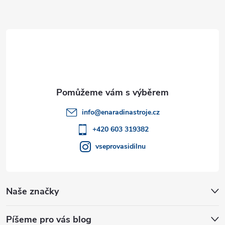
a
Z
c
á
í
p
p
a
r
v
t
info
@
enaradinastroje.cz
k
í
+420 603 319382
y
vseprovasidilnu
v
ý
Naše značky
p
i
Píšeme pro vás blog