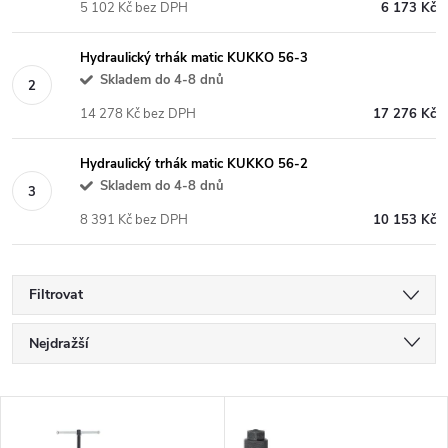
5 102 Kč bez DPH
6 173 Kč
Hydraulický trhák matic KUKKO 56-3
Skladem do 4-8 dnů
14 278 Kč bez DPH
17 276 Kč
Hydraulický trhák matic KUKKO 56-2
Skladem do 4-8 dnů
8 391 Kč bez DPH
10 153 Kč
Filtrovat
Ř
Nejdražší
a
Nejlevnější
V
Nejprodávanější
z