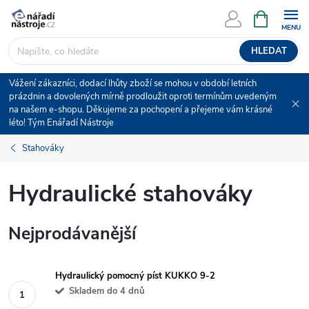
Přejít
NÁKUPNÍ
KOŠÍK
na
obsah
HLEDAT
Vážení zákazníci, dodací lhůty zboží se mohou v období letních
prázdnin a dovolených mírně prodloužit oproti termínům uvedeným
na našem e-shopu. Děkujeme za pochopení a přejeme vám krásné
léto! Tým Enářadí Nástroje
Stahováky
Hydraulické stahováky
Nejprodávanější
Hydraulický pomocný píst KUKKO 9-2
Skladem do 4 dnů