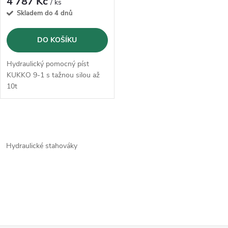
4 787 Kč
/ ks
Skladem do 4 dnů
DO KOŠÍKU
Hydraulický pomocný píst
KUKKO 9-1 s tažnou silou až
10t
O
v
Hydraulické stahováky
l
á
d