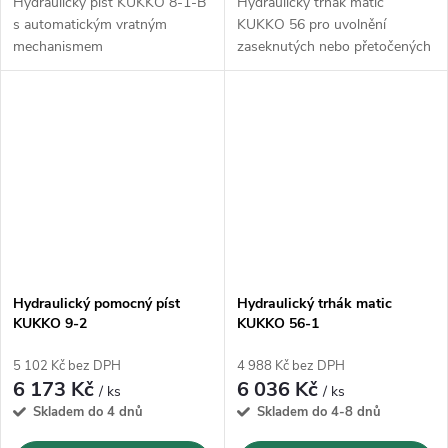
Hydraulický píst KUKKO 8-1-B
Hydraulický trhák matic
s automatickým vratným
KUKKO 56 pro uvolnění
mechanismem
zaseknutých nebo přetočených
matic
Hydraulický pomocný píst
Hydraulický trhák matic
KUKKO 9-2
KUKKO 56-1
5 102 Kč bez DPH
4 988 Kč bez DPH
6 173 Kč
6 036 Kč
/ ks
/ ks
Skladem do 4 dnů
Skladem do 4-8 dnů