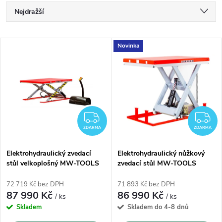
Ř
Nejdražší
a
Nejlevnější
V
Novinka
Nejprodávanější
z
ý
Abecedně
e
p
n
i
ZDARMA
Z
í
ZDARMA
ZDARMA
s
p
Elektrohydraulický zvedací
Elektrohydraulický nůžkový
stůl velkoplošný MW-TOOLS
zvedací stůl MW-TOOLS
p
TPSL1171 - 1000kg
TPSL1130 - 1000kg
r
72 719 Kč bez DPH
71 893 Kč bez DPH
r
87 990 Kč
86 990 Kč
/ ks
/ ks
o
Skladem
Skladem do 4-8 dnů