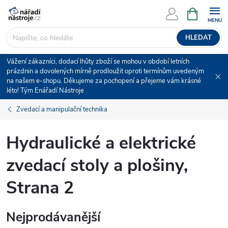
Přejít
NÁKUPNÍ
KOŠÍK
na
obsah
HLEDAT
Vážení zákazníci, dodací lhůty zboží se mohou v období letních
prázdnin a dovolených mírně prodloužit oproti termínům uvedeným
na našem e-shopu. Děkujeme za pochopení a přejeme vám krásné
léto! Tým Enářadí Nástroje
Zvedací a manipulační technika
Hydraulické a elektrické
zvedací stoly a plošiny
,
Strana 2
Nejprodávanější