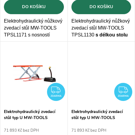
o
d
DO KOŠÍKU
DO KOŠÍKU
d
u
Elektrohydraulický nůžkový
Elektrohydraulický nůžkový
u
zvedací stůl MW-TOOLS
zvedací stůl MW-TOOLS
k
TPSL1171 s nosností
TPSL1130
s délkou stolu
k
1000kg a
velkou pracovní
2000mm
a
výškou zdvihu
t
plochou 1450x1140 mm.
1300 mm
t
Elektrické připojení
na
230V.
ů
ů
ZDARMA
Z
ZDARMA
ZDARMA
Elektrohydraulický zvedací
Elektrohydraulický zvedací
stůl typ U MW-TOOLS
stůl typ U MW-TOOLS
TPSL1150 - 1000kg
TPSL1151 - 1000kg
71 893 Kč bez DPH
71 893 Kč bez DPH