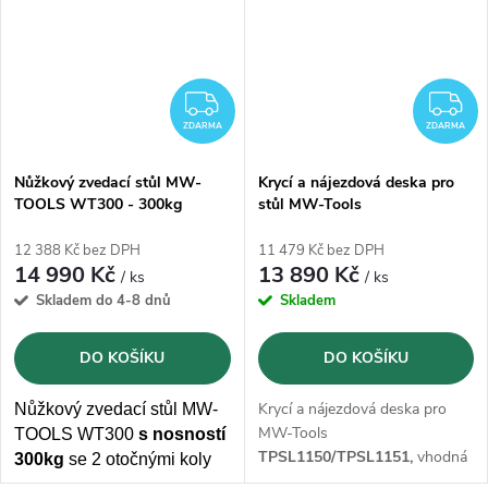
ZDARMA
Z
ZDARMA
ZDARMA
Nůžkový zvedací stůl MW-
Krycí a nájezdová deska pro
TOOLS WT300 - 300kg
stůl MW-Tools
TPSL1150/TPSL1151
12 388 Kč bez DPH
11 479 Kč bez DPH
14 990 Kč
13 890 Kč
/ ks
/ ks
Skladem do 4-8 dnů
Skladem
DO KOŠÍKU
DO KOŠÍKU
Krycí a nájezdová deska pro
Nůžkový zvedací stůl MW-
MW-Tools
TOOLS WT300
s nosností
TPSL1150/TPSL1151,
vhodná
300kg
se 2 otočnými koly
pro utěsnění nůžkových