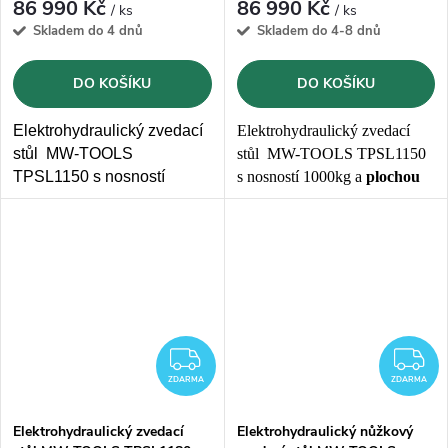
86 990 Kč
86 990 Kč
/ ks
/ ks
Skladem do 4 dnů
Skladem do 4-8 dnů
DO KOŠÍKU
DO KOŠÍKU
Elektrohydraulický zvedací
Elektrohydraulický zvedací
stůl MW-TOOLS
stůl MW-TOOLS TPSL1150
TPSL1150 s nosností
s nosností 1000kg a
plochou
1000kg a
plochou stolu
stolu do U 1450 x 1140 mm
do U o rozměrech 1450 x
985 mm.
ZDARMA
Z
ZDARMA
ZDARMA
Elektrohydraulický zvedací
Elektrohydraulický nůžkový