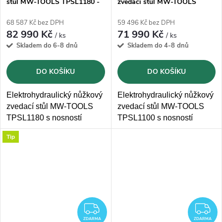
stůl MW-TOOLS TPSL1180 -
zvedací stůl MW-TOOLS
1000kg
TPSL1100 - 1000kg
68 587 Kč bez DPH
59 496 Kč bez DPH
82 990 Kč
71 990 Kč
/ ks
/ ks
Skladem do 6-8 dnů
Skladem do 4-8 dnů
DO KOŠÍKU
DO KOŠÍKU
Elektrohydraulický nůžkový
Elektrohydraulický nůžkový
zvedací stůl MW-TOOLS
zvedací stůl MW-TOOLS
TPSL1180 s nosností
TPSL1100 s nosností
1000kg a
výškou zvedání
1000kg a
pracovní
Tip
1780mm
plochou 820 x 1300 mm
ZDARMA
Z
ZDARMA
ZDARMA