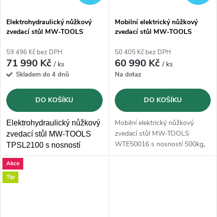
Elektrohydraulický nůžkový
Mobilní elektrický nůžkový
zvedací stůl MW-TOOLS
zvedací stůl MW-TOOLS
TPSL2100 - 2000kg
WTE50016 - 500kg
59 496 Kč bez DPH
50 405 Kč bez DPH
71 990 Kč
60 990 Kč
/ ks
/ ks
Skladem do 4 dnů
Na dotaz
DO KOŠÍKU
DO KOŠÍKU
Mobilní elektrický nůžkový
Elektrohydraulický nůžkový
zvedací stůl MW-TOOLS
zvedací stůl MW-TOOLS
WTE50016 s nosností 500kg
,
TPSL2100 s nosností
výškou zdvihu 1618 mm
a
2000kg a
pracovní
Akce
stolem
800x1050 mm.
plochou 820 x 1300 mm
Tip