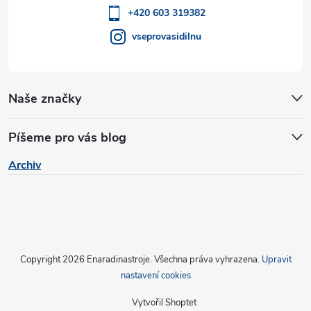
v
í
+420 603 319382
k
vseprovasidilnu
y
v
Naše značky
ý
p
Píšeme pro vás blog
i
Archiv
s
u
Copyright 2026
Enaradinastroje
. Všechna práva vyhrazena.
Upravit
nastavení cookies
Vytvořil Shoptet