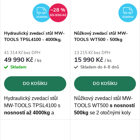
–28 %
ZDARMA
Z
69 990 Kč
ZDARMA
ZDARMA
Hydraulický zvedací stůl MW-
Nůžkový zvedací stůl MW-
TOOLS TPSL4100 - 4000kg,
TOOLS WT500 - 500kg
zdvih 1,05 m"AKCE"
41 314 Kč bez DPH
13 215 Kč bez DPH
49 990 Kč
15 990 Kč
/ ks
/ ks
Skladem
Skladem do 4-8 dnů
DO KOŠÍKU
DO KOŠÍKU
Hydraulický zvedací stůl
Nůžkový zvedací stůl MW-
MW-TOOLS TPSL4100 s
TOOLS WT500
s nosností
nosností až 4000kg
a
500kg
se 2 otočnými koly
výškou zvedání 1050mm