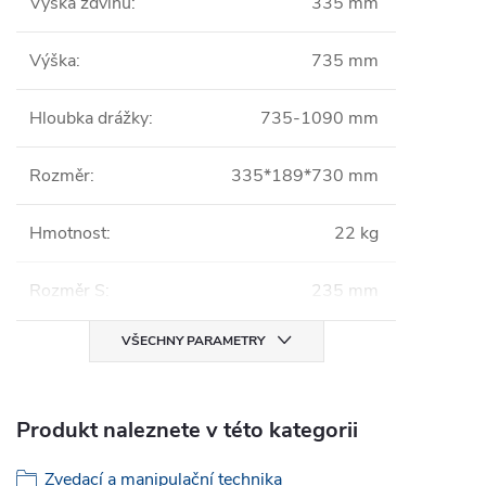
Výška zdvihu
:
335 mm
Výška
:
735 mm
Hloubka drážky
:
735-1090 mm
Rozměr
:
335*189*730 mm
Hmotnost
:
22 kg
Rozměr S
:
235 mm
VŠECHNY PARAMETRY
Produkt naleznete v této kategorii
Zvedací a manipulační technika