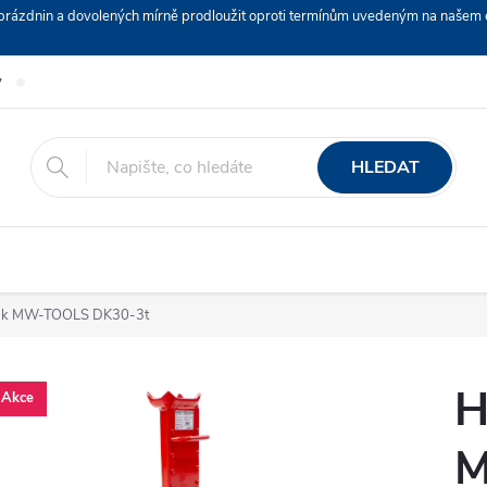
ch prázdnin a dovolených mírně prodloužit oproti termínům uvedeným na naš
y
Podmínky ochrany osobních údajů
Nákup na splátky ESSOX
HLEDAT
ák MW-TOOLS DK30-3t
H
Akce
M