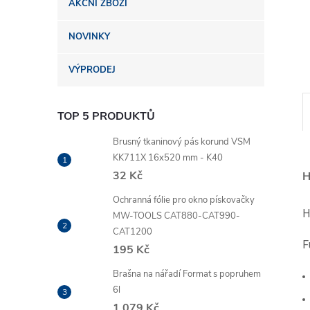
AKČNÍ ZBOŽÍ
n
NOVINKY
e
VÝPRODEJ
l
TOP 5 PRODUKTŮ
Brusný tkaninový pás korund VSM
KK711X 16x520 mm - K40
32 Kč
H
Ochranná fólie pro okno pískovačky
H
MW-TOOLS CAT880-CAT990-
CAT1200
F
195 Kč
Brašna na nářadí Format s popruhem
6l
1 079 Kč