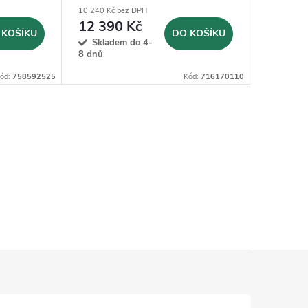
10 240 Kč bez DPH
7 430 Kč b
12 390 Kč
8 990
 KOŠÍKU
DO KOŠÍKU
Skladem do 4-
Sklad
8 dnů
8 dnů
ód:
758592525
Kód:
716170110