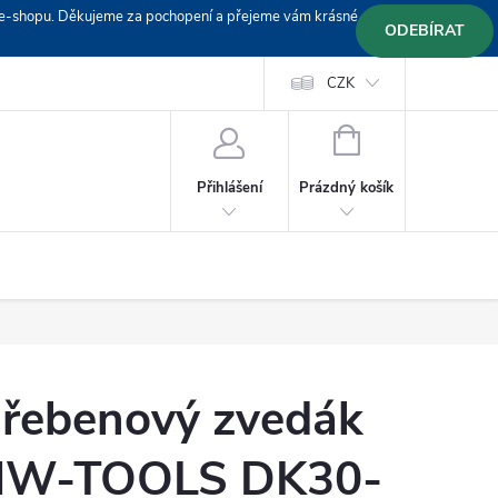
em e-shopu. Děkujeme za pochopení a přejeme vám krásné
ODEBÍRAT
Doprava
Platební podmínky
Platba GoPay
CZK
+420 603 319382
NÁKUPNÍ
KOŠÍK
Prázdný košík
Přihlášení
řebenový zvedák
W-TOOLS DK30-