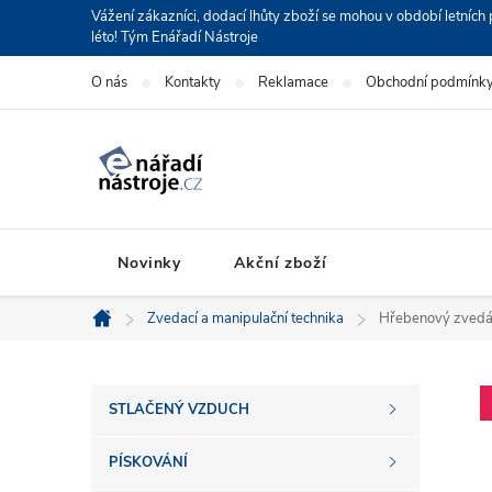
Přejít
Vážení zákazníci, dodací lhůty zboží se mohou v období letní
léto! Tým Enářadí Nástroje
na
obsah
O nás
Kontakty
Reklamace
Obchodní podmínk
Novinky
Akční zboží
Zvedací a manipulační technika
Hřebenový zved
Domů
P
STLAČENÝ VZDUCH
o
PÍSKOVÁNÍ