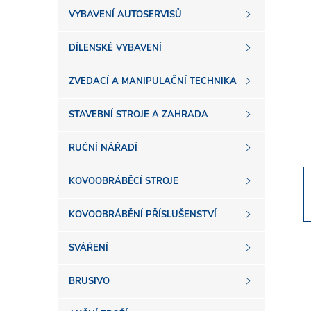
s
VYBAVENÍ AUTOSERVISŮ
t
DÍLENSKÉ VYBAVENÍ
r
ZVEDACÍ A MANIPULAČNÍ TECHNIKA
a
STAVEBNÍ STROJE A ZAHRADA
n
RUČNÍ NÁŘADÍ
n
KOVOOBRÁBĚCÍ STROJE
í
KOVOOBRÁBĚNÍ PŘÍSLUŠENSTVÍ
SVÁŘENÍ
p
BRUSIVO
a