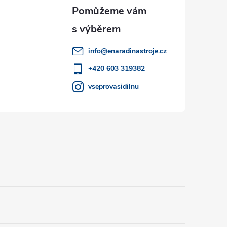
info
@
enaradinastroje.cz
+420 603 319382
vseprovasidilnu