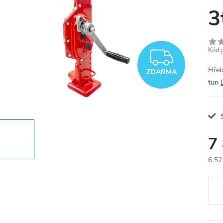
3
Kód 
ZDAR
Hřeb
ZDARMA
tun
7
6 52
Měr
cena