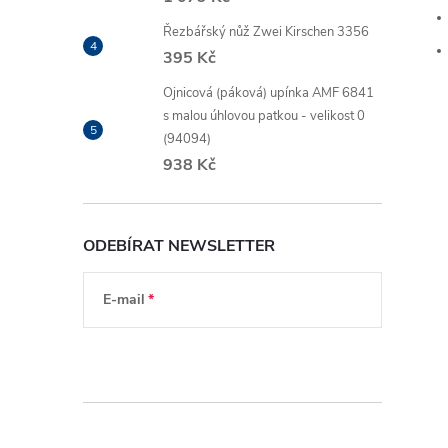
Řezbářský nůž Zwei Kirschen 3356
395 Kč
Ojnicová (páková) upínka AMF 6841
s malou úhlovou patkou - velikost 0
(94094)
938 Kč
ODEBÍRAT NEWSLETTER
E-mail
Vložením e-mailu souhlasíte s
podmínkami
ochrany osobních údajů