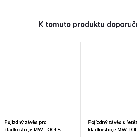
K tomuto produktu doporuču
ARMA
Pojízdný závěs pro
Pojízdný závěs s řet
kladkostroje MW-TOOLS
kladkostroje MW-TO
HNRK2T-2t
HNRKG2T-2t