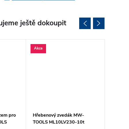
jeme ještě dokoupit
Akce
Akce
ězem pro
Hřebenový zvedák MW-
Hřeben
OLS
TOOLS ML10LV230-10t
TOOLS 