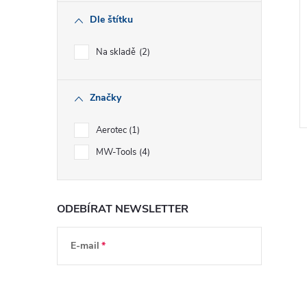
Dle štítku
Na skladě
2
Značky
Aerotec
1
MW-Tools
4
ODEBÍRAT NEWSLETTER
l
E-mail
Vložením e-mailu souhlasíte s
podmínkami
ochrany osobních údajů