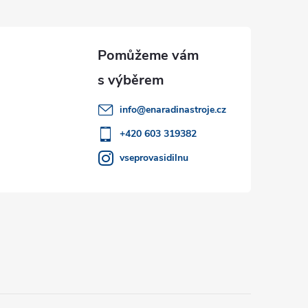
info
@
enaradinastroje.cz
+420 603 319382
vseprovasidilnu