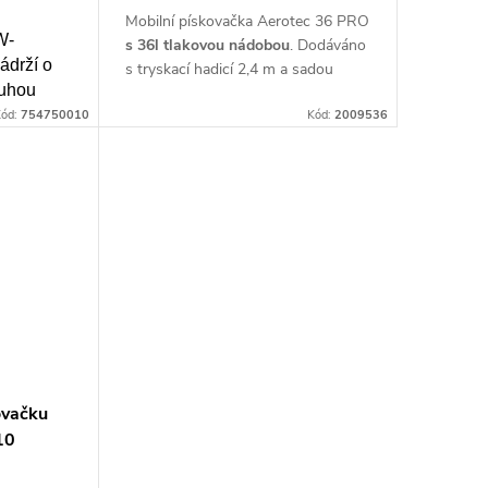
Mobilní pískovačka Aerotec 36 PRO
W-
s 36l tlakovou nádobou
. Dodáváno
drží o
s tryskací hadicí 2,4 m a sadou
ouhou
trysek
ód:
754750010
Kód:
2009536
ovačku
10