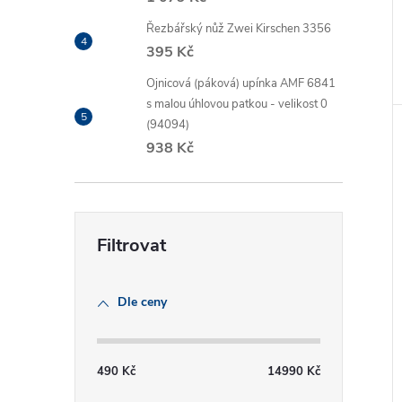
Řezbářský nůž Zwei Kirschen 3356
395 Kč
Ojnicová (páková) upínka AMF 6841
s malou úhlovou patkou - velikost 0
(94094)
938 Kč
Dle ceny
490
Kč
14990
Kč