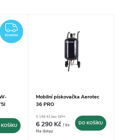
ZDARMA
ZDARMA
MW-
Mobilní pískovačka Aerotec
5l
36 PRO
5 198 Kč bez DPH
6 290 Kč
DO KOŠÍKU
/ ks
 KOŠÍKU
Na dotaz