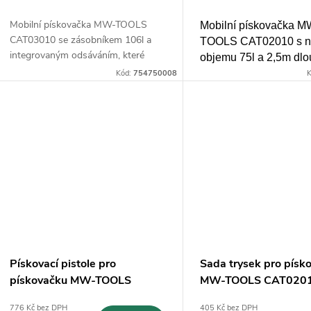
d
k
Mobilní pískovačka MW-TOOLS
Mobilní pískovačka M
u
CAT03010 se zásobníkem 106l a
TOOLS CAT02010 s ná
integrovaným odsáváním, které
t
objemu 75l a 2,5m dl
zachycuje abrazivo a výrazně
k
pískovací hadicí
Kód:
754750008
K
snižuje množství odpadu
ů
t
ů
Pískovací pistole pro
Sada trysek pro písk
pískovačku MW-TOOLS
MW-TOOLS CAT020
CAT02010
776 Kč bez DPH
405 Kč bez DPH