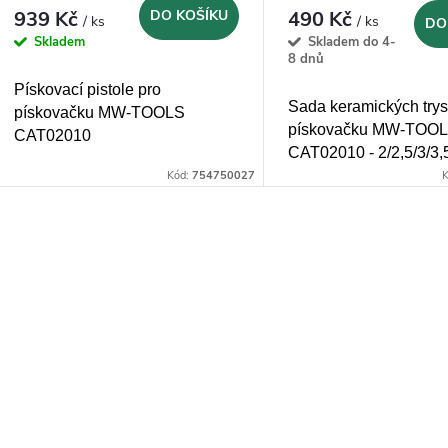
939 Kč
DO KOŠÍKU
490 Kč
/ ks
/ ks
DO
Skladem
Skladem do 4-
8 dnů
Pískovací pistole pro
Sada keramických trys
pískovačku MW-TOOLS
pískovačku MW-TOO
CAT02010
CAT02010 - 2/2,5/3/3
Kód:
754750027
K
O
v
á
d