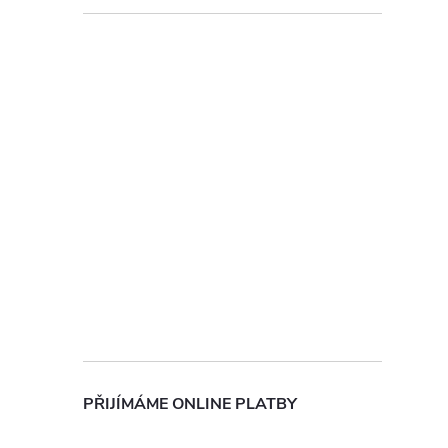
í
r
PŘIJÍMÁME ONLINE PLATBY