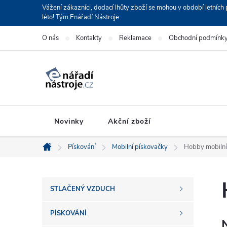
Přejít
Vážení zákazníci, dodací lhůty zboží se mohou v období letní
léto! Tým Enářadí Nástroje
na
obsah
O nás
Kontakty
Reklamace
Obchodní podmínk
Novinky
Akční zboží
Pískování
Mobilní pískovačky
Hobby mobilní
Domů
P
STLAČENÝ VZDUCH
o
PÍSKOVÁNÍ