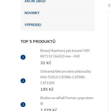
AKČNÍ ZBOŽÍ
n
5
NOVINKY
e
VÝPRODEJ
l
TOP 5 PRODUKTŮ
í
i
Brusný tkaninový pás korund VSM
KK711X 16x520 mm - K40
32 Kč
Ochranná fólie pro okno pískovačky
MW-TOOLS CAT880-CAT990-
CAT1200
195 Kč
Brašna na nářadí Format s popruhem
6l
1 079 Kč