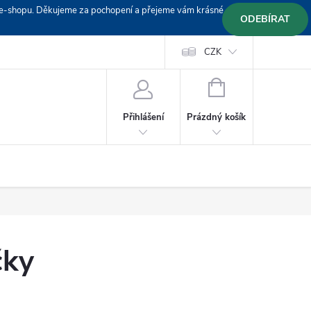
em e-shopu. Děkujeme za pochopení a přejeme vám krásné
ODEBÍRAT
Doprava
Platební podmínky
Platba GoPay
CZK
+420 603 319382
NÁKUPNÍ
KOŠÍK
Prázdný košík
Přihlášení
čky