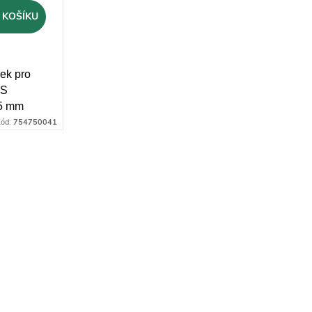
 KOŠÍKU
ek pro
LS
,5 mm
ód:
754750041