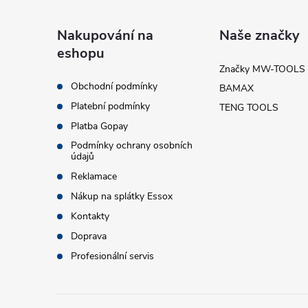
á
Nakupování na
Naše značky
eshopu
p
Značky MW-TOOLS
Obchodní podmínky
BAMAX
a
Platební podmínky
TENG TOOLS
t
Platba Gopay
Podmínky ochrany osobních
údajů
í
Reklamace
Nákup na splátky Essox
Kontakty
Doprava
Profesionální servis