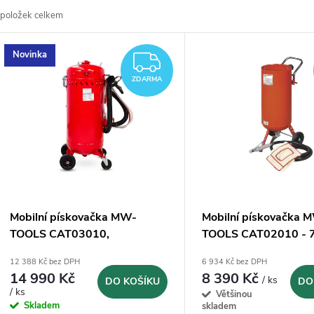
položek celkem
z
V
Novinka
e
ZDARMA
ý
ZDARMA
n
p
p
s
r
p
Mobilní pískovačka MW-
Mobilní pískovačka 
o
TOOLS CAT03010,
TOOLS CAT02010 - 7
r
zásobník106L s integrovaným
12 388 Kč bez DPH
6 934 Kč bez DPH
d
odsáváním
14 990 Kč
8 390 Kč
/ ks
DO KOŠÍKU
DO
o
/ ks
Většinou
u
Skladem
skladem