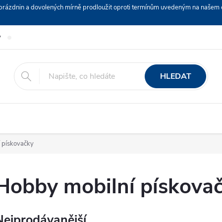
ch prázdnin a dovolených mírně prodloužit oproti termínům uvedeným na naš
y
Podmínky ochrany osobních údajů
Nákup na splátky ESSOX
HLEDAT
 pískovačky
Hobby mobilní pískova
Nejprodávanější