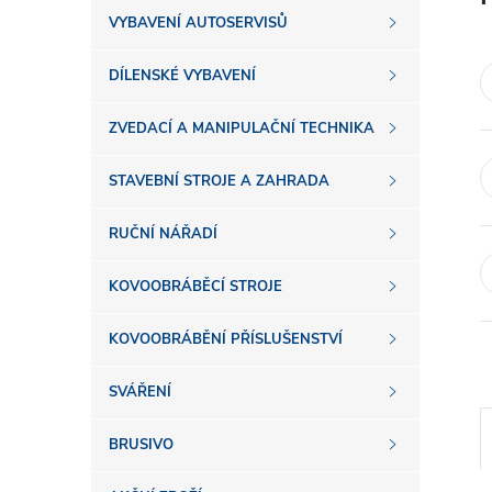
s
VYBAVENÍ AUTOSERVISŮ
t
DÍLENSKÉ VYBAVENÍ
r
ZVEDACÍ A MANIPULAČNÍ TECHNIKA
a
STAVEBNÍ STROJE A ZAHRADA
n
RUČNÍ NÁŘADÍ
n
KOVOOBRÁBĚCÍ STROJE
í
KOVOOBRÁBĚNÍ PŘÍSLUŠENSTVÍ
SVÁŘENÍ
p
BRUSIVO
a