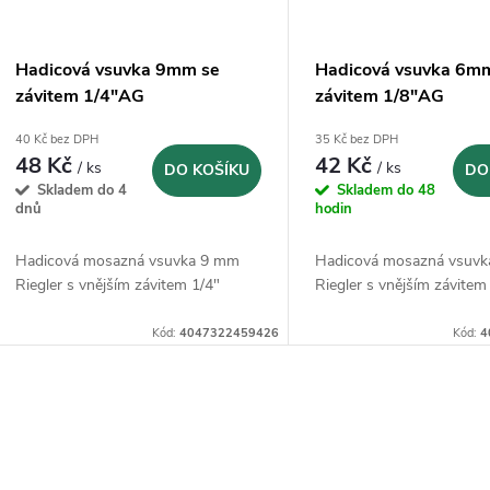
Hadicová vsuvka 9mm se
Hadicová vsuvka 6m
závitem 1/4"AG
závitem 1/8"AG
40 Kč bez DPH
35 Kč bez DPH
48 Kč
42 Kč
/ ks
/ ks
DO KOŠÍKU
DO
Skladem do 4
Skladem do 48
dnů
hodin
Hadicová mosazná vsuvka 9 mm
Hadicová mosazná vsuv
Riegler s vnějším závitem 1/4"
Riegler s vnějším závitem
Kód:
4047322459426
Kód:
4
O
v