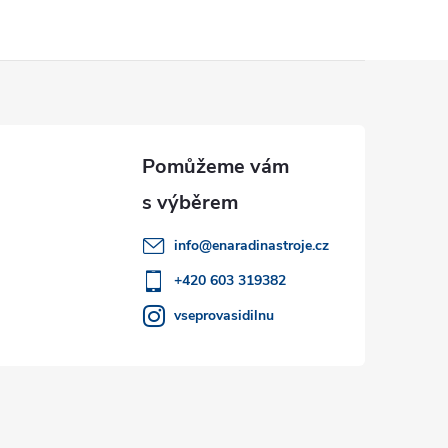
info
@
enaradinastroje.cz
+420 603 319382
vseprovasidilnu