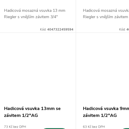
d
k
Hadicová mosazná vsuvka 13 mm
Hadicová mosazná vsuv
u
Riegler s vnějším závitem 3/4"
Riegler s vnějším závitem
t
k
Kód:
4047322459594
Kód:
4
ů
t
ů
Hadicová vsuvka 13mm se
Hadicová vsuvka 9m
závitem 1/2"AG
závitem 1/2"AG
73 Kč bez DPH
63 Kč bez DPH