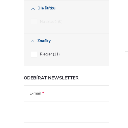
Dle štítku
Na skladě
0
Značky
Riegler
11
ODEBÍRAT NEWSLETTER
E-mail
Vložením e-mailu souhlasíte s
podmínkami
ochrany osobních údajů