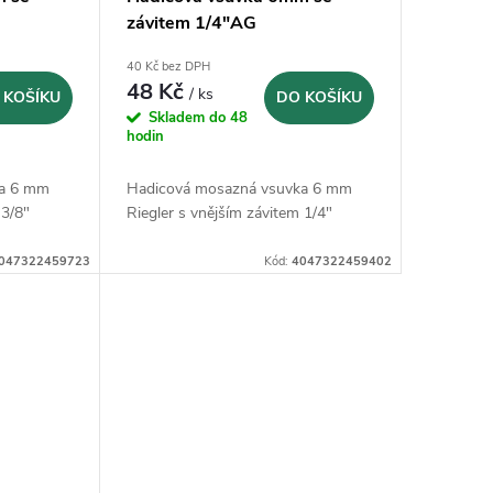
závitem 1/4"AG
40 Kč bez DPH
48 Kč
/ ks
 KOŠÍKU
DO KOŠÍKU
Skladem do 48
hodin
ka 6 mm
Hadicová mosazná vsuvka 6 mm
 3/8"
Riegler s vnějším závitem 1/4"
047322459723
Kód:
4047322459402