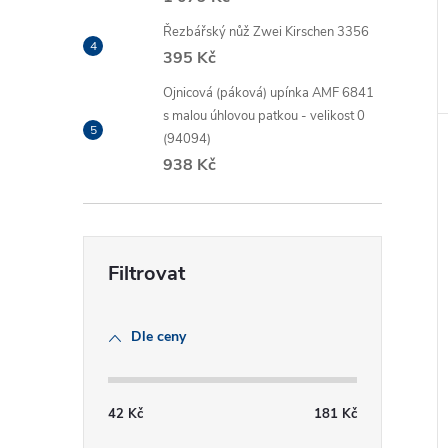
Řezbářský nůž Zwei Kirschen 3356
395 Kč
Ojnicová (páková) upínka AMF 6841
s malou úhlovou patkou - velikost 0
(94094)
938 Kč
Dle ceny
42
Kč
181
Kč