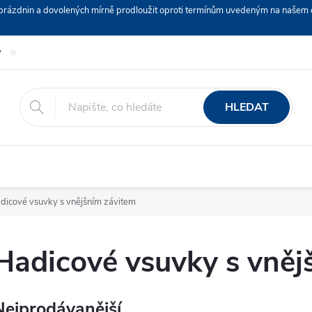
ch prázdnin a dovolených mírně prodloužit oproti termínům uvedeným na naš
y
Podmínky ochrany osobních údajů
Nákup na splátky ESSOX
HLEDAT
dicové vsuvky s vnějšním závitem
Hadicové vsuvky s vněj
Nejprodávanější