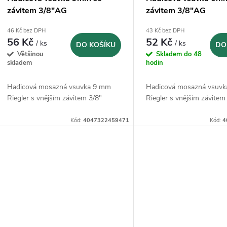
závitem 3/8"AG
závitem 3/8"AG
46 Kč bez DPH
43 Kč bez DPH
56 Kč
52 Kč
/ ks
/ ks
DO KOŠÍKU
DO
Většinou
Skladem do 48
skladem
hodin
Hadicová mosazná vsuvka 9 mm
Hadicová mosazná vsuv
Riegler s vnějším závitem 3/8"
Riegler s vnějším závitem
Kód:
4047322459471
Kód:
4