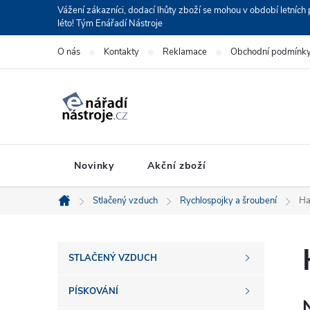
Přejít
Vážení zákazníci, dodací lhůty zboží se mohou v období letní
léto! Tým Enářadí Nástroje
na
obsah
O nás
Kontakty
Reklamace
Obchodní podmínk
Novinky
Akční zboží
Stlačený vzduch
Rychlospojky a šroubení
Ha
Domů
P
STLAČENÝ VZDUCH
o
PÍSKOVÁNÍ