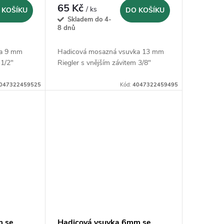
65 Kč
/ ks
 KOŠÍKU
DO KOŠÍKU
Skladem do 4-
8 dnů
ka 9 mm
Hadicová mosazná vsuvka 13 mm
 1/2"
Riegler s vnějším závitem 3/8"
047322459525
Kód:
4047322459495
m se
Hadicová vsuvka 6mm se