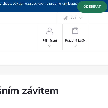
em e-shopu. Děkujeme za pochopení a přejeme vám krásné
ODEBÍRAT
Doprava
Platební podmínky
Platba GoPay
CZK
+420 603 319382
NÁKUPNÍ
KOŠÍK
Prázdný košík
Přihlášení
šním závitem