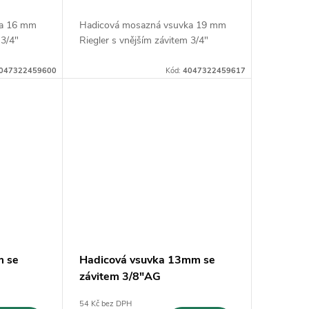
ka 16 mm
Hadicová mosazná vsuvka 19 mm
 3/4"
Riegler s vnějším závitem 3/4"
047322459600
Kód:
4047322459617
m se
Hadicová vsuvka 13mm se
závitem 3/8"AG
54 Kč bez DPH