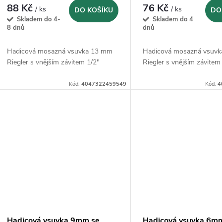
88 Kč
76 Kč
/ ks
/ ks
DO KOŠÍKU
DO
Skladem do 4-
Skladem do 4
8 dnů
dnů
Hadicová mosazná vsuvka 13 mm
Hadicová mosazná vsuv
Riegler s vnějším závitem 1/2"
Riegler s vnějším závitem
Kód:
4047322459549
Kód:
4
Hadicová vsuvka 9mm se
Hadicová vsuvka 6m