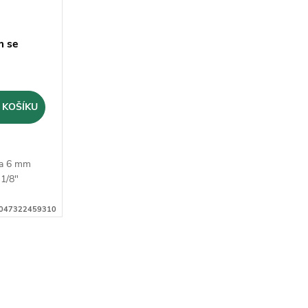
m se
 KOŠÍKU
ka 6 mm
 1/8"
047322459310