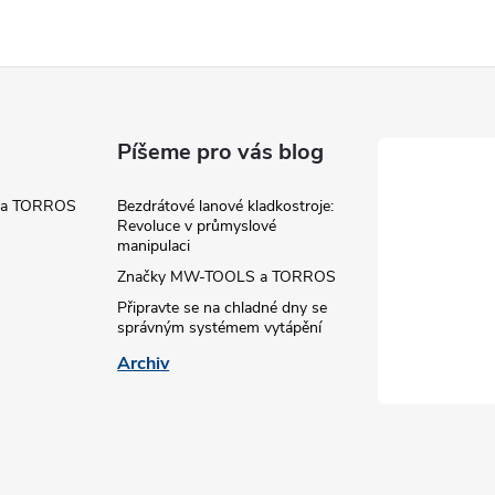
á
d
a
Píšeme pro vás blog
c
 a TORROS
Bezdrátové lanové kladkostroje:
Revoluce v průmyslové
manipulaci
Značky MW-TOOLS a TORROS
p
Připravte se na chladné dny se
správným systémem vytápění
Archiv
v
k
y