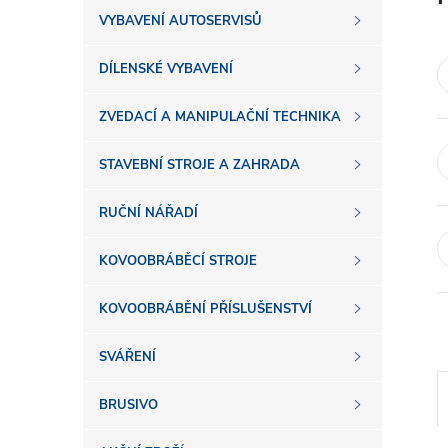
s
VYBAVENÍ AUTOSERVISŮ
t
DÍLENSKÉ VYBAVENÍ
r
ZVEDACÍ A MANIPULAČNÍ TECHNIKA
a
STAVEBNÍ STROJE A ZAHRADA
n
RUČNÍ NÁŘADÍ
n
KOVOOBRÁBĚCÍ STROJE
í
KOVOOBRÁBĚNÍ PŘÍSLUŠENSTVÍ
SVÁŘENÍ
p
BRUSIVO
a