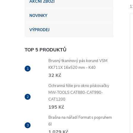
AKČNÍ ZBOŽÍ
n
1
NOVINKY
e
VÝPRODEJ
l
TOP 5 PRODUKTŮ
í
i
Brusný tkaninový pás korund VSM
KK711X 16x520 mm - K40
32 Kč
Ochranná fólie pro okno pískovačky
MW-TOOLS CAT880-CAT990-
CAT1200
195 Kč
Brašna na nářadí Format s popruhem
6l
1 079 Kč