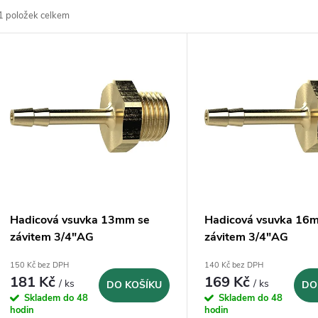
1
položek celkem
z
V
e
ý
n
p
p
s
r
p
Hadicová vsuvka 13mm se
Hadicová vsuvka 16
o
závitem 3/4"AG
závitem 3/4"AG
r
150 Kč bez DPH
140 Kč bez DPH
d
181 Kč
169 Kč
/ ks
/ ks
DO KOŠÍKU
DO
o
Skladem do 48
Skladem do 48
u
hodin
hodin