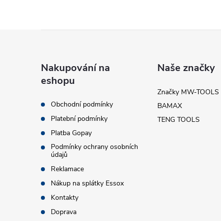
l
Z
á
Nakupování na
Naše značky
eshopu
p
Značky MW-TOOLS
Obchodní podmínky
í
BAMAX
a
Platební podmínky
TENG TOOLS
t
Platba Gopay
r
Podmínky ochrany osobních
údajů
í
Reklamace
Nákup na splátky Essox
Kontakty
Doprava