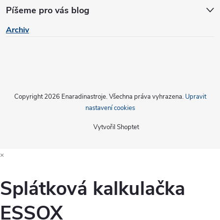
Píšeme pro vás blog
ý
Archiv
p
i
s
u
Copyright 2026
Enaradinastroje
. Všechna práva vyhrazena.
Upravit
nastavení cookies
Vytvořil Shoptet
×
Splátková kalkulačka
ESSOX