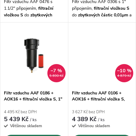
u
Filtr vzduchu AAF 0476 s
Filtr vzduchu AAF 0306 s 1"
u
1.1/2" připojením,
filtrační
připojením,
filtrační vložkou S
k
vložkou S
do
zbytkových
do
zbytkových částic 0,01μm
a
k
částic 0,01μm
a odvaděčem
odvaděčem kondenzátu AOK16
kondenzátu AOK16 s průtokem
s průtokem 5580 l/min
t
8500 l/min
t
ů
ů
–7 %
–10 %
5 890 Kč
4 879 Kč
Filtr vzduchu AAF 0186 +
Filtr vzduchu AAF 0106 +
AOK16 + filtrační vložka S, 1"
AOK16 + filtrační vložka S,
3/4"
4 495 Kč bez DPH
3 627 Kč bez DPH
5 439 Kč
4 389 Kč
/ ks
/ ks
Většinou skladem
Většinou skladem