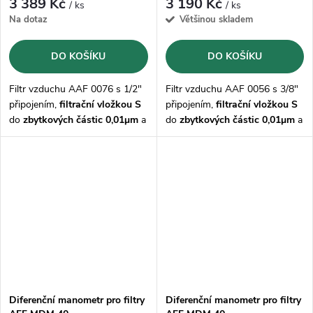
3 389 Kč
3 190 Kč
/ ks
/ ks
Na dotaz
Většinou skladem
DO KOŠÍKU
DO KOŠÍKU
Filtr vzduchu AAF 0076 s 1/2"
Filtr vzduchu AAF 0056 s 3/8"
připojením,
filtrační vložkou S
připojením,
filtrační vložkou S
do
zbytkových částic 0,01μm
a
do
zbytkových částic 0,01μm
a
odvaděčem kondenzátu AOK16
odvaděčem kondenzátu AOK16
Diferenční manometr pro filtry
Diferenční manometr pro filtry