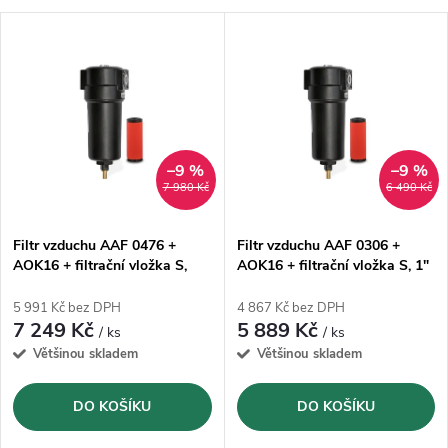
a
V
Nejprodávanější
z
ý
Abecedně
e
p
n
i
–9 %
–9 %
7 980 Kč
6 490 Kč
í
s
p
Filtr vzduchu AAF 0476 +
Filtr vzduchu AAF 0306 +
AOK16 + filtrační vložka S,
AOK16 + filtrační vložka S, 1"
p
1.1/2"
r
5 991 Kč bez DPH
4 867 Kč bez DPH
r
7 249 Kč
5 889 Kč
/ ks
/ ks
o
Většinou skladem
Většinou skladem
o
d
DO KOŠÍKU
DO KOŠÍKU
d