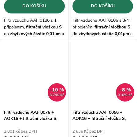
DO KOŠÍKU
DO KOŠÍKU
Filtr vzduchu AAF 0186 s 1"
Filtr vzduchu AAF 0106 s 3/4"
připojením,
filtrační vložkou S
připojením,
filtrační vložkou S
do
zbytkových částic 0,01μm
a
do
zbytkových částic 0,01μm
a
odvaděčem kondenzátu AOK16
odvaděčem kondenzátu AOK16
s průtokem 3280 l/min
–10 %
–8 %
3 790 Kč
3 489 Kč
Filtr vzduchu AAF 0076 +
Filtr vzduchu AAF 0056 +
AOK16 + filtrační vložka S,
AOK16 + filtrační vložka S,
1/2"
3/8"
2 801 Kč bez DPH
2 636 Kč bez DPH