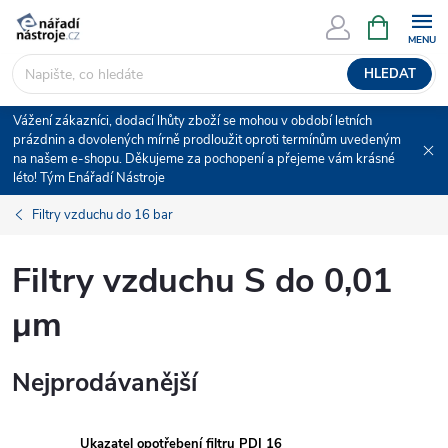
Přejít
NÁKUPNÍ
KOŠÍK
na
obsah
HLEDAT
Vážení zákazníci, dodací lhůty zboží se mohou v období letních
prázdnin a dovolených mírně prodloužit oproti termínům uvedeným
na našem e-shopu. Děkujeme za pochopení a přejeme vám krásné
léto! Tým Enářadí Nástroje
Filtry vzduchu do 16 bar
Filtry vzduchu S do 0,01
μm
Nejprodávanější
Ukazatel opotřebení filtru PDI 16