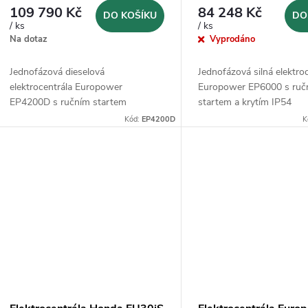
109 790 Kč
84 248 Kč
DO KOŠÍKU
DO
/ ks
/ ks
Na dotaz
Vyprodáno
Jednofázová dieselová
Jednofázová silná elektro
elektrocentrála Europower
Europower EP6000 s ruč
EP4200D s ručním startem
startem a krytím IP54
Kód:
EP4200D
K