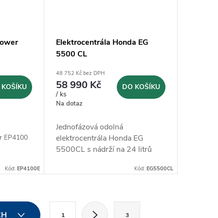
power
Elektrocentrála Honda EG
5500 CL
48 752 Kč bez DPH
58 990 Kč
 KOŠÍKU
DO KOŠÍKU
/ ks
Na dotaz
Jednofázová odolná
á
er EP4100
elektrocentrála Honda EG
5500CL s nádrží na 24 litrů
Kód:
EP4100E
Kód:
EG5500CL
S
CH
1
3