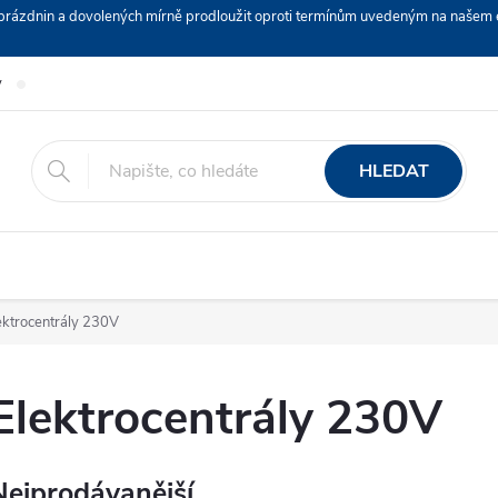
ch prázdnin a dovolených mírně prodloužit oproti termínům uvedeným na naš
y
Podmínky ochrany osobních údajů
Nákup na splátky ESSOX
HLEDAT
ektrocentrály 230V
Elektrocentrály 230V
Nejprodávanější