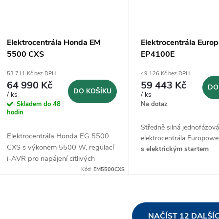
Elektrocentrála Honda EM
Elektrocentrála Euro
5500 CXS
EP4100E
53 711 Kč bez DPH
49 126 Kč bez DPH
64 990 Kč
59 443 Kč
DO
DO KOŠÍKU
/ ks
/ ks
Skladem do 48
Na dotaz
hodin
Středně silná jednofázov
Elektrocentrála Honda EG 5500
elektrocentrála Europow
CXS s výkonem 5500 W, regulací
s elektrickým startem
i-AVR pro napájení citlivých
přístrojů, elektrickým startováním
Kód:
EM5500CXS
a max. dobou provozu až 8 hodin.
O
NAČÍST 12 DALŠÍ