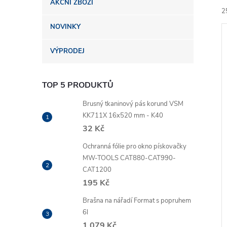
AKČNÍ ZBOŽÍ
n
2
NOVINKY
e
VÝPRODEJ
l
TOP 5 PRODUKTŮ
í
i
Brusný tkaninový pás korund VSM
KK711X 16x520 mm - K40
32 Kč
Ochranná fólie pro okno pískovačky
MW-TOOLS CAT880-CAT990-
CAT1200
195 Kč
Brašna na nářadí Format s popruhem
6l
1 079 Kč