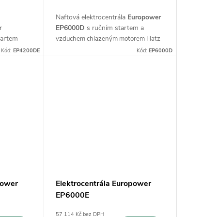
Naftová elektrocentrála
Europower
r
EP6000D
s ručním startem a
tartem
vzduchem chlazeným motorem Hatz
Kód:
EP4200DE
Kód:
EP6000D
power
Elektrocentrála Europower
EP6000E
57 114 Kč bez DPH