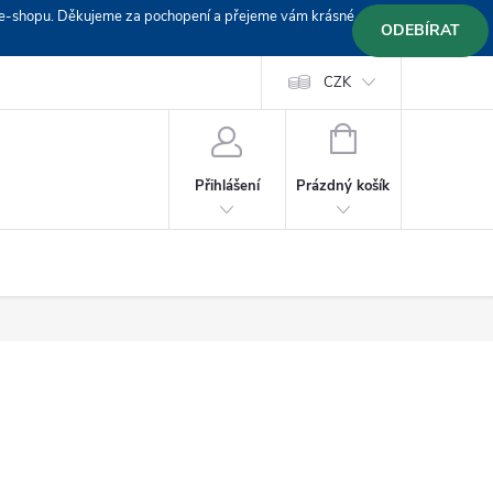
em e-shopu. Děkujeme za pochopení a přejeme vám krásné
ODEBÍRAT
Doprava
Platební podmínky
Platba GoPay
CZK
+420 603 319382
NÁKUPNÍ
KOŠÍK
Prázdný košík
Přihlášení