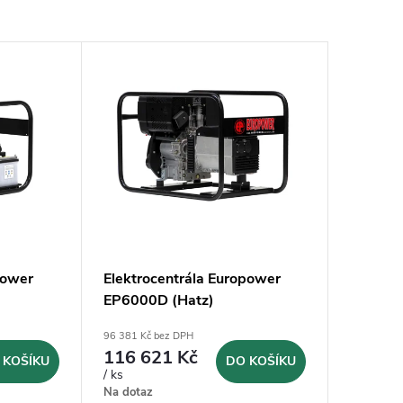
power
Elektrocentrála Europower
EP6000D (Hatz)
96 381 Kč bez DPH
116 621 Kč
 KOŠÍKU
DO KOŠÍKU
/ ks
Na dotaz