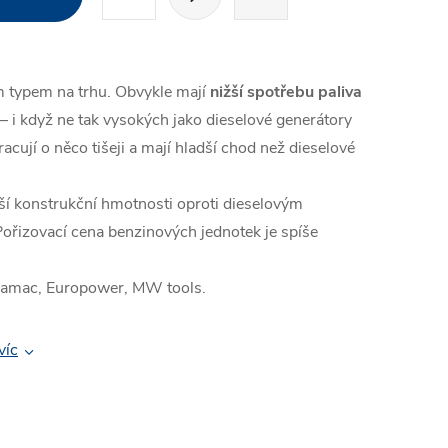
t
r
á
ím typem na trhu. Obvykle mají
nižší spotřebu
paliva
n
 i když ne tak vysokých jako dieselové generátory
k
acují o něco tišeji a mají hladší chod než dieselové
o
v
žší konstrukční hmotnosti oproti dieselovým
á
ořizovací cena benzinových jednotek je spíše
n
Pramac, Europower, MW tools.
í
víc