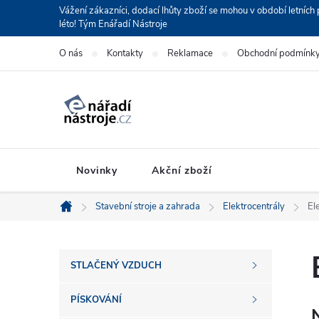
Přejít
Vážení zákazníci, dodací lhůty zboží se mohou v období letní
léto! Tým Enářadí Nástroje
na
obsah
O nás
Kontakty
Reklamace
Obchodní podmínk
Novinky
Akční zboží
Stavební stroje a zahrada
Elektrocentrály
El
Domů
P
STLAČENÝ VZDUCH
o
PÍSKOVÁNÍ