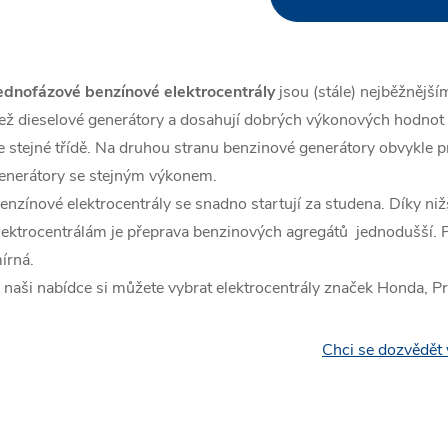
v
ednofázové benzínové elektrocentrály
jsou (stále) nejběžnějš
á
ež dieselové generátory a dosahují dobrých výkonových hodnot –
d
e stejné třídě. Na druhou stranu benzinové generátory obvykle pr
a
enerátory se stejným výkonem.
enzínové elektrocentrály se snadno startují za studena. Díky ni
c
lektrocentrálám je přeprava benzinových agregátů jednodušší. P
írná.
 naši nabídce si můžete vybrat elektrocentrály značek Honda, 
p
Chci se dozvědět 
v
k