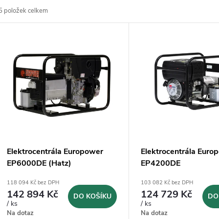
5
položek celkem
z
V
e
ý
n
p
p
s
r
p
Elektrocentrála Europower
Elektrocentrála Euro
o
EP6000DE (Hatz)
EP4200DE
r
118 094 Kč bez DPH
103 082 Kč bez DPH
d
142 894 Kč
124 729 Kč
DO KOŠÍKU
DO
o
/ ks
/ ks
u
Na dotaz
Na dotaz