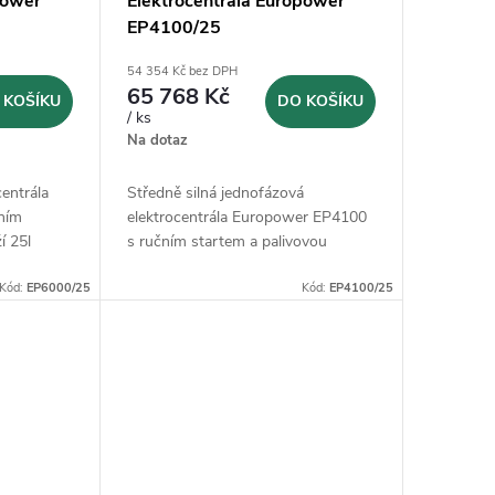
power
Elektrocentrála Europower
EP4100/25
54 354 Kč bez DPH
65 768 Kč
 KOŠÍKU
DO KOŠÍKU
/ ks
Na dotaz
centrála
Středně silná jednofázová
ním
elektrocentrála Europower EP4100
í 25l
s ručním startem a palivovou
nádrží 25l
Kód:
EP6000/25
Kód:
EP4100/25