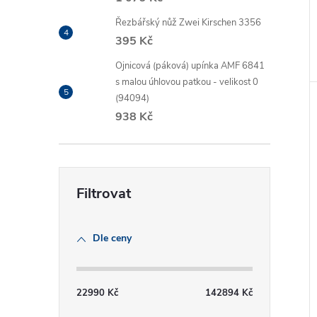
Řezbářský nůž Zwei Kirschen 3356
395 Kč
Ojnicová (páková) upínka AMF 6841
s malou úhlovou patkou - velikost 0
(94094)
938 Kč
Dle ceny
22990
Kč
142894
Kč