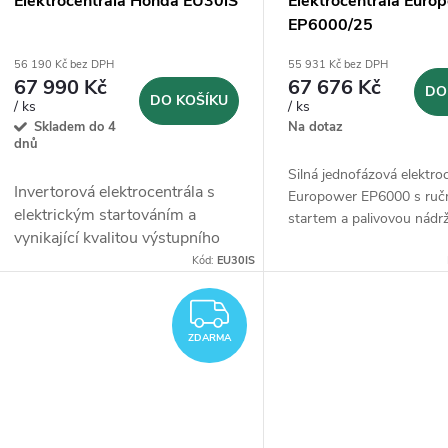
Elektrocentrála Honda EU30iS
Elektrocentrála Euro
EP6000/25
56 190 Kč bez DPH
55 931 Kč bez DPH
67 990 Kč
67 676 Kč
DO
DO KOŠÍKU
/ ks
/ ks
Skladem do 4
Na dotaz
dnů
Silná jednofázová elektro
Invertorová elektrocentrála s
Europower EP6000 s ruč
elektrickým startováním a
startem a palivovou nádrž
vynikající kvalitou výstupního
napětí.
Kód:
EU30IS
ZDARMA
ZDARMA