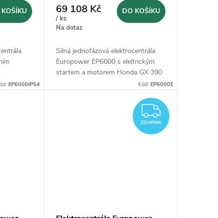
69 108 Kč
 KOŠÍKU
DO KOŠÍKU
/ ks
Na dotaz
centrála
Silná jednofázová elektrocentrála
ním
Europower EP6000 s eleltrickým
startem a motorem Honda GX 390
ód:
EP6000IP54
Kód:
EP6000E
ZDARM
ZDARMA