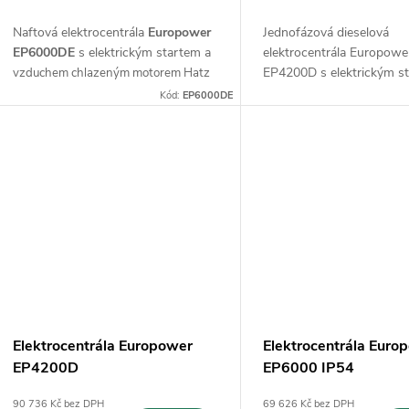
d
k
Naftová elektrocentrála
Europower
Jednofázová dieselová
u
EP6000DE
s elektrickým startem a
elektrocentrála Europowe
EP4200D s elektrickým s
vzduchem chlazeným motorem Hatz
t
k
Kód:
EP6000DE
ů
t
ů
Elektrocentrála Europower
Elektrocentrála Euro
EP4200D
EP6000 IP54
90 736 Kč bez DPH
69 626 Kč bez DPH