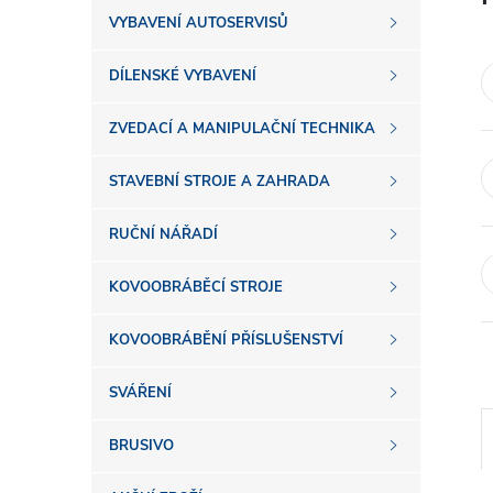
s
VYBAVENÍ AUTOSERVISŮ
t
DÍLENSKÉ VYBAVENÍ
r
ZVEDACÍ A MANIPULAČNÍ TECHNIKA
a
STAVEBNÍ STROJE A ZAHRADA
n
RUČNÍ NÁŘADÍ
n
KOVOOBRÁBĚCÍ STROJE
í
KOVOOBRÁBĚNÍ PŘÍSLUŠENSTVÍ
SVÁŘENÍ
p
BRUSIVO
a