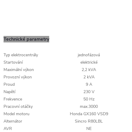
Technické parametry
Typ elektrocentrály
jednofázová
Startování
elektrické
Maximální výkon
2,2 kVA
Provozní výkon
2 kVA
Proud
9 A
Napětí
230 V
Frekvence
50 Hz
Pracovní otáčky
max.3000
Model motoru
Honda GX160 VSD9
Alternátor
Sincro R80LBL
AVR
NE