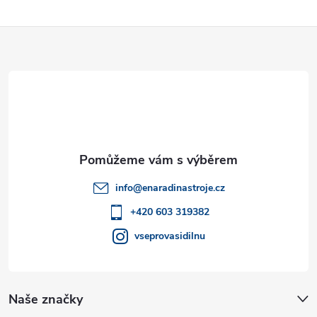
Z
á
p
a
t
info
@
enaradinastroje.cz
í
+420 603 319382
vseprovasidilnu
Naše značky