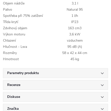
Objem nádrže
3,1 l
Palivo
Natural 95
Spotřeba při 75% zatížení
1 l/h
Třída krytí
IP23
Zdvihový objem
163 cm3
Výkon motoru
3,6 kW
Chlazení
vzduchem
Hlučnost - Lwa
95 dB (A)
Rozměry
58 x 42 x 44 cm
Hmotnost
45 kg
Parametry produktu
Recenze
Diskuse
Značka