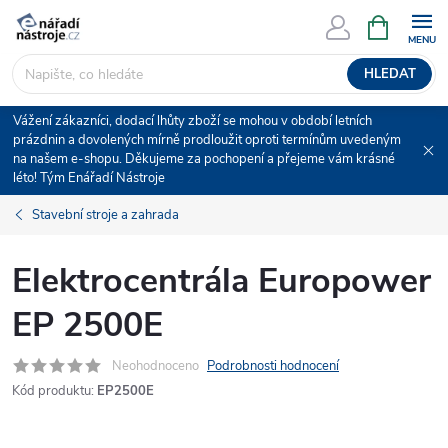
Přejít
NÁKUPNÍ
KOŠÍK
na
obsah
HLEDAT
Vážení zákazníci, dodací lhůty zboží se mohou v období letních
prázdnin a dovolených mírně prodloužit oproti termínům uvedeným
na našem e-shopu. Děkujeme za pochopení a přejeme vám krásné
léto! Tým Enářadí Nástroje
Stavební stroje a zahrada
Elektrocentrála Europower
EP 2500E
Neohodnoceno
Podrobnosti hodnocení
Kód produktu:
EP2500E