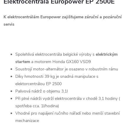
Elektrocentrála Europower EP 2500E
K elektrocentrálám Europower zajišťujeme záruční a pozáruční
servis
Spolehlivá elektrocentrála belgické výroby s
elektrickým
startem
a motorem Honda GX160 VSD9
Soustrojí motor-alternátor je osazeno v robustním rámu
Díky hmotnosti 39 kg je snadná manipulace s
elektorcentrálou EP 2500
Palivová nádrž o objemu 3,1l
Při plné nádrži vydrží elektrocentrála v chodě 3,1 hodiny (
spotřeba cca. 1l/hodina)
Vhodné pro napájení ručního nářadí nebo menší stavební
mechanizace