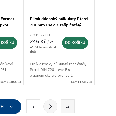
ý Format
Pilník dílenský půlkulatý Pferd
opkou
200mm / sek 3 zešpičatělý
(11235208)
203 Kč bez DPH
246 Kč
/ ks
 KOŠÍKU
DO KOŠÍKU
Skladem do 4
dnů
délníkový
Pilník dílenský půlkulatý zešpičatělý
7261
Pferd. DIN 7261, tvar E s
ergonomicky tvarovanou 2-
složkovou plastovou rukojetí
Kód:
65300353
Kód:
11235208
S
CH
1
11
t