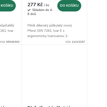
277 Kč
/ ks
 KOŠÍKU
DO KOŠÍKU
Skladem do 4-
8 dnů
zešpičatělý
Pilník dílenský půlkulatý rovný
261, tvar
Pferd. DIN 7261, tvar E s
ergonomicky tvarovanou 2-
složkovou plastovou rukojetí
Kód:
65540303
Kód:
11213257