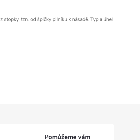
r
á
bez stopky, tzn. od špičky pilníku k násadě. Typ a úhel
n
k
o
v
á
n
í