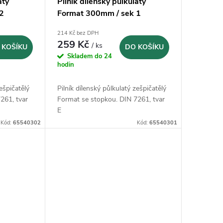
atý
Pilník dílenský půlkulatý
2
Format 300mm / sek 1
zešpičatělý
214 Kč bez DPH
259 Kč
/ ks
 KOŠÍKU
DO KOŠÍKU
Skladem do 24
hodin
zešpičatělý
Pilník dílenský půlkulatý zešpičatělý
261, tvar
Format se stopkou. DIN 7261, tvar
E
Kód:
65540302
Kód:
65540301