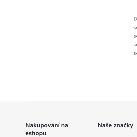
l
D
s
s
s
s
í
r
Z
á
Nakupování na
Naše značky
eshopu