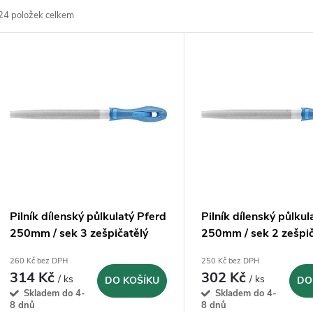
24
položek celkem
z
V
e
ý
n
p
p
s
r
p
Pilník dílenský půlkulatý Pferd
Pilník dílenský půlkul
o
250mm / sek 3 zešpičatělý
250mm / sek 2 zešpič
r
(11235258)
(11235257)
260 Kč bez DPH
250 Kč bez DPH
d
314 Kč
302 Kč
/ ks
/ ks
DO KOŠÍKU
DO
o
Skladem do 4-
Skladem do 4-
u
8 dnů
8 dnů