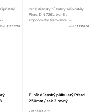
zešpičatělý
Pilník dílenský půlkulatý zešpičatělý
Pferd. DIN 7261, tvar E s
2-
ergonomicky tvarovanou 2-
etí
složkovou plastovou rukojetí
Kód:
11235257
Kód:
11235256
atý
Pilník dílenský půlkulatý Pferd
3
250mm / sek 2 rovný
(11213257)
229 Kč bez DPH