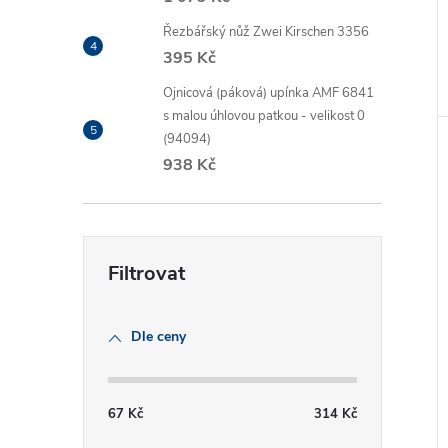
Řezbářský nůž Zwei Kirschen 3356
395 Kč
Ojnicová (páková) upínka AMF 6841
s malou úhlovou patkou - velikost 0
(94094)
938 Kč
Dle ceny
67
Kč
314
Kč