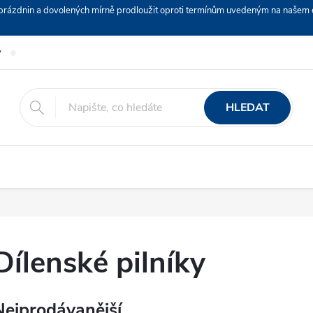
ch prázdnin a dovolených mírně prodloužit oproti termínům uvedeným na naš
y
Podmínky ochrany osobních údajů
Nákup na splátky ESSOX
HLEDAT
Dílenské pilníky
Nejprodávanější