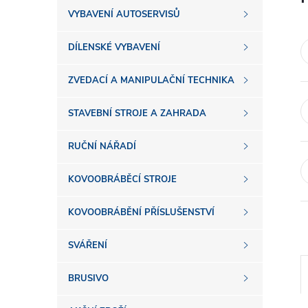
s
VYBAVENÍ AUTOSERVISŮ
t
DÍLENSKÉ VYBAVENÍ
r
ZVEDACÍ A MANIPULAČNÍ TECHNIKA
a
STAVEBNÍ STROJE A ZAHRADA
n
RUČNÍ NÁŘADÍ
n
KOVOOBRÁBĚCÍ STROJE
í
KOVOOBRÁBĚNÍ PŘÍSLUŠENSTVÍ
SVÁŘENÍ
p
BRUSIVO
a