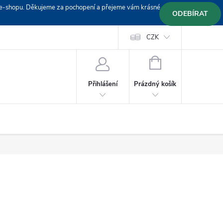
em e-shopu. Děkujeme za pochopení a přejeme vám krásné
ODEBÍRAT
Doprava
Platební podmínky
Platba GoPay
CZK
+420 603 319382
NÁKUPNÍ
KOŠÍK
Prázdný košík
Přihlášení