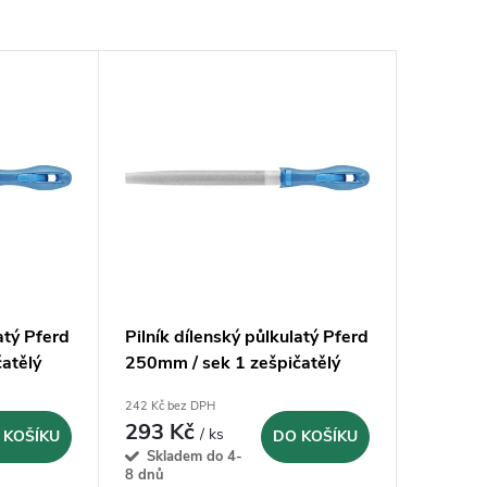
atý Pferd
Pilník dílenský půlkulatý Pferd
atělý
250mm / sek 1 zešpičatělý
(11235256)
242 Kč bez DPH
293 Kč
/ ks
 KOŠÍKU
DO KOŠÍKU
Skladem do 4-
8 dnů