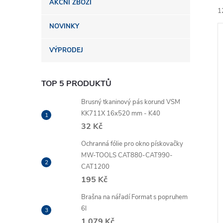
AKČNÍ ZBOŽÍ
n
1
NOVINKY
e
VÝPRODEJ
l
TOP 5 PRODUKTŮ
í
i
Brusný tkaninový pás korund VSM
KK711X 16x520 mm - K40
32 Kč
Ochranná fólie pro okno pískovačky
MW-TOOLS CAT880-CAT990-
CAT1200
195 Kč
Brašna na nářadí Format s popruhem
6l
1 079 Kč