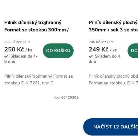
Pilník dílenský trojhranný
Pilník dílenský ploch
Format se stopkou 300mm /
350mm / sek 3 se st
sek 3
207 Kč bez DPH
206 Kč bez DPH
250 Kč
249 Kč
/ ks
/ ks
DO KOŠÍKU
DO
Skladem do 4-
Skladem do 4
8 dnů
dnů
Pilník dílenský trojhranný Format se
Pilník dílenský plochý ob
stopkou DIN 7261, tvar C
Format se stopkou. DIN 
Kód:
65420303
O
NAČÍST 12 DALŠÍ
v