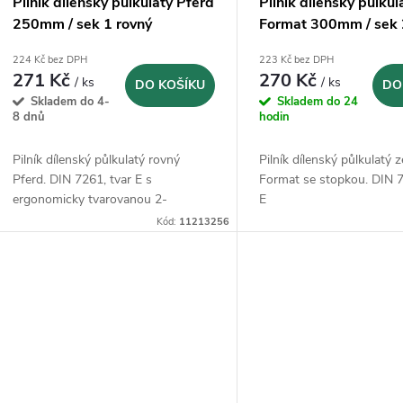
Pilník dílenský půlkulatý Pferd
Pilník dílenský půlkul
250mm / sek 1 rovný
Format 300mm / sek 
(11213256)
zešpičatělý
224 Kč bez DPH
223 Kč bez DPH
271 Kč
270 Kč
/ ks
/ ks
DO KOŠÍKU
DO
Skladem do 4-
Skladem do 24
8 dnů
hodin
Pilník dílenský půlkulatý rovný
Pilník dílenský půlkulatý 
Pferd. DIN 7261, tvar E s
Format se stopkou. DIN 7
ergonomicky tvarovanou 2-
E
složkovou plastovou rukojetí
Kód:
11213256