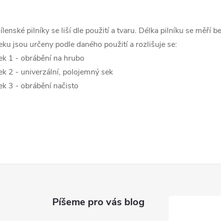
ílenské pilníky se liší dle použití a tvaru. Délka pilníku se měří 
á
eku jsou určeny podle daného použití a rozlišuje se:
d
ek 1 - obrábění na hrubo
a
ek 2 - univerzální, polojemný sek
ek 3 - obrábění načisto
c
p
v
k
Píšeme pro vás blog
y