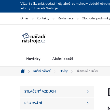
Přejít
Vážení zákazníci, dodací lhůty zboží se mohou v období letní
léto! Tým Enářadí Nástroje
na
obsah
O nás
Kontakty
Reklamace
Obchodní podmínk
Novinky
Akční zboží
Ruční nářadí
Pilníky
Dílenské pilníky
Domů
P
STLAČENÝ VZDUCH
o
PÍSKOVÁNÍ