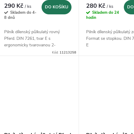
290 Kč
280 Kč
/ ks
/ ks
DO KOŠÍKU
DO
Skladem do 4-
Skladem do 24
8 dnů
hodin
Pilník dílenský půlkulatý rovný
Pilník dílenský půlkulatý 
Pferd. DIN 7261, tvar E s
Format se stopkou. DIN 7
ergonomicky tvarovanou 2-
E
složkovou plastovou rukojetí
Kód:
11213258