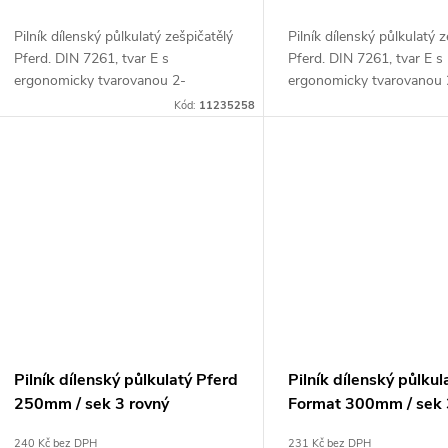
d
k
Pilník dílenský půlkulatý zešpičatělý
Pilník dílenský půlkulatý 
u
Pferd. DIN 7261, tvar E s
Pferd. DIN 7261, tvar E s
ergonomicky tvarovanou 2-
ergonomicky tvarovanou 
t
složkovou plastovou rukojetí
složkovou plastovou rukoj
k
Kód:
11235258
ů
t
ů
Pilník dílenský půlkulatý Pferd
Pilník dílenský půlkul
250mm / sek 3 rovný
Format 300mm / sek 
(11213258)
zešpičatělý
240 Kč bez DPH
231 Kč bez DPH