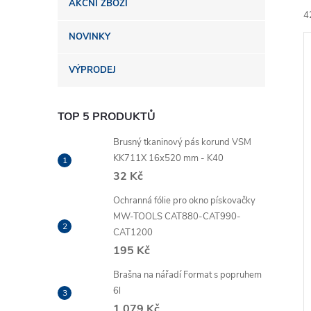
AKČNÍ ZBOŽÍ
n
4
NOVINKY
e
VÝPRODEJ
l
TOP 5 PRODUKTŮ
í
i
Brusný tkaninový pás korund VSM
KK711X 16x520 mm - K40
32 Kč
Ochranná fólie pro okno pískovačky
MW-TOOLS CAT880-CAT990-
CAT1200
195 Kč
Brašna na nářadí Format s popruhem
6l
1 079 Kč