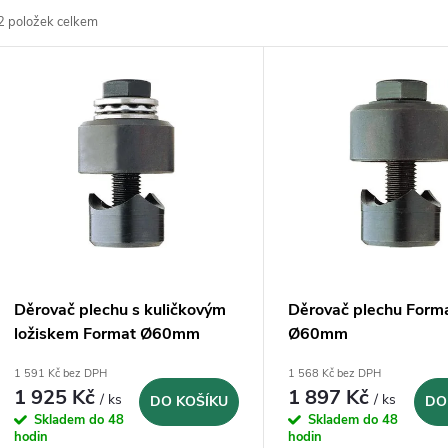
2
položek celkem
z
V
e
ý
n
p
p
s
r
p
Děrovač plechu s kuličkovým
Děrovač plechu Form
o
ložiskem Format Ø60mm
Ø60mm
r
1 591 Kč bez DPH
1 568 Kč bez DPH
d
1 925 Kč
1 897 Kč
/ ks
/ ks
DO KOŠÍKU
DO
o
Skladem do 48
Skladem do 48
u
hodin
hodin