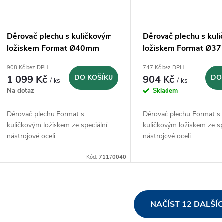
Děrovač plechu s kuličkovým
Děrovač plechu s kul
ložiskem Format Ø40mm
ložiskem Format Ø3
908 Kč bez DPH
747 Kč bez DPH
1 099 Kč
DO KOŠÍKU
904 Kč
DO
/ ks
/ ks
Na dotaz
Skladem
Děrovač plechu Format s
Děrovač plechu Format s
kuličkovým ložiskem ze speciální
kuličkovým ložiskem ze sp
nástrojové oceli.
nástrojové oceli.
Kód:
71170040
O
NAČÍST 12 DALŠÍ
v