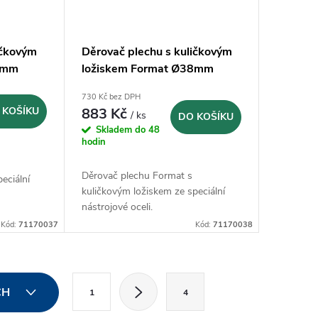
ičkovým
Děrovač plechu s kuličkovým
7mm
ložiskem Format Ø38mm
730 Kč bez DPH
 KOŠÍKU
883 Kč
/ ks
DO KOŠÍKU
Skladem do 48
hodin
Děrovač plechu Format s
eciální
kuličkovým ložiskem ze speciální
nástrojové oceli.
Kód:
71170037
Kód:
71170038
S
CH
1
4
t