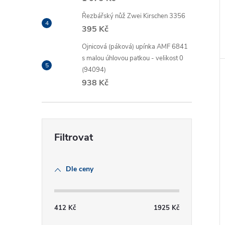
Řezbářský nůž Zwei Kirschen 3356
395 Kč
Ojnicová (páková) upínka AMF 6841
s malou úhlovou patkou - velikost 0
(94094)
938 Kč
Dle ceny
412
Kč
1925
Kč