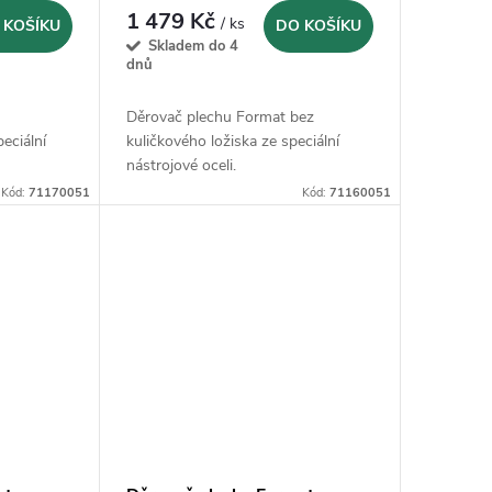
1 479 Kč
/ ks
 KOŠÍKU
DO KOŠÍKU
Skladem do 4
dnů
Děrovač plechu Format bez
eciální
kuličkového ložiska ze speciální
nástrojové oceli.
Kód:
71170051
Kód:
71160051