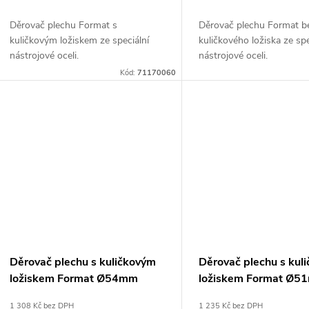
d
k
Děrovač plechu Format s
Děrovač plechu Format b
u
kuličkovým ložiskem ze speciální
kuličkového ložiska ze spe
nástrojové oceli.
nástrojové oceli.
t
k
Kód:
71170060
ů
t
ů
Děrovač plechu s kuličkovým
Děrovač plechu s kul
ložiskem Format Ø54mm
ložiskem Format Ø5
1 308 Kč bez DPH
1 235 Kč bez DPH