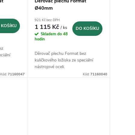
at
Děrovač plechu Format
Ø40mm
921 Kč bez DPH
 KOŠÍKU
1 115 Kč
/ ks
DO KOŠÍKU
Skladem do 48
hodin
ez
Děrovač plechu Format bez
ciální
kuličkového ložiska ze speciální
nástrojové oceli.
Kód:
71160047
Kód:
71160040