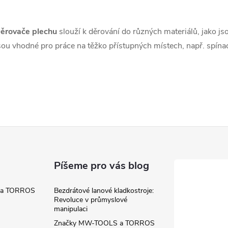
ěrovače plechu
slouží k děrování do různých materiálů, jako jsou
á
sou vhodné pro práce na těžko přístupných místech, např. spínací
d
a
c
p
Píšeme pro vás blog
v
 a TORROS
Bezdrátové lanové kladkostroje:
k
Revoluce v průmyslové
manipulaci
y
Značky MW-TOOLS a TORROS