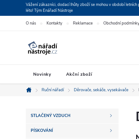
Přejít
Vážení zákazníci, dodací lhůty zboží se mohou v období letní
léto! Tým Enářadí Nástroje
na
obsah
O nás
Kontakty
Reklamace
Obchodní podmínk
Novinky
Akční zboží
Ruční nářadí
Děrovače, sekáče, vysekávače
Domů
P
STLAČENÝ VZDUCH
o
PÍSKOVÁNÍ