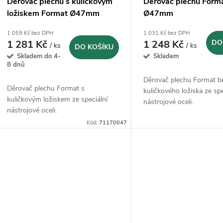
Děrovač plechu s kuličkovým
Děrovač plechu Form
ložiskem Format Ø47mm
Ø47mm
1 059 Kč bez DPH
1 031 Kč bez DPH
1 281 Kč
1 248 Kč
DO
/ ks
/ ks
DO KOŠÍKU
Skladem do 4-
Skladem
8 dnů
Děrovač plechu Format b
Děrovač plechu Format s
kuličkového ložiska ze spe
kuličkovým ložiskem ze speciální
nástrojové oceli.
nástrojové oceli.
Kód:
71170047