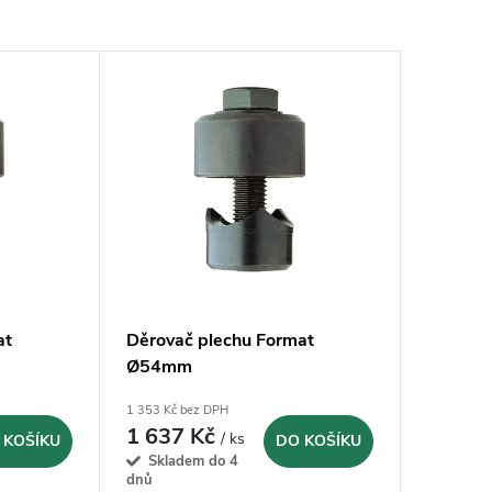
at
Děrovač plechu Format
Ø54mm
1 353 Kč bez DPH
1 637 Kč
/ ks
 KOŠÍKU
DO KOŠÍKU
Skladem do 4
dnů