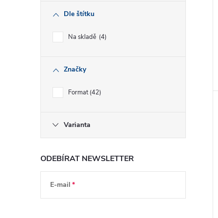
Dle štítku
Na skladě
4
Značky
Format
42
Varianta
ODEBÍRAT NEWSLETTER
E-mail
Vložením e-mailu souhlasíte s
podmínkami