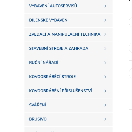
s
VYBAVENÍ AUTOSERVISŮ
t
DÍLENSKÉ VYBAVENÍ
r
ZVEDACÍ A MANIPULAČNÍ TECHNIKA
a
STAVEBNÍ STROJE A ZAHRADA
n
RUČNÍ NÁŘADÍ
n
KOVOOBRÁBĚCÍ STROJE
í
KOVOOBRÁBĚNÍ PŘÍSLUŠENSTVÍ
SVÁŘENÍ
p
BRUSIVO
a