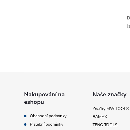
l
D
J
í
Z
r
á
Nakupování na
Naše značky
eshopu
p
Značky MW-TOOLS
Obchodní podmínky
BAMAX
a
Platební podmínky
TENG TOOLS