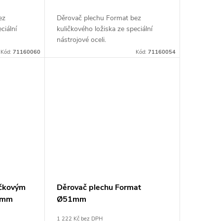
ez
Děrovač plechu Format bez
ciální
kuličkového ložiska ze speciální
nástrojové oceli.
Kód:
71160060
Kód:
71160054
ičkovým
Děrovač plechu Format
1mm
Ø51mm
1 222 Kč bez DPH