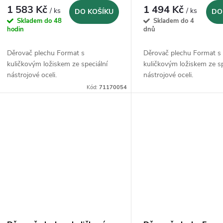
1 583 Kč
1 494 Kč
/ ks
/ ks
DO KOŠÍKU
DO
Skladem do 48
Skladem do 4
hodin
dnů
Děrovač plechu Format s
Děrovač plechu Format s
kuličkovým ložiskem ze speciální
kuličkovým ložiskem ze sp
nástrojové oceli.
nástrojové oceli.
Kód:
71170054