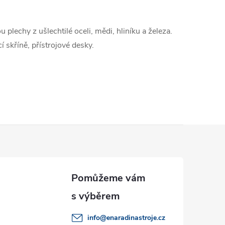
r
á
 plechy z ušlechtilé oceli, mědi, hliníku a železa.
n
 skříně, přístrojové desky.
k
o
v
á
n
í
info
@
enaradinastroje.cz