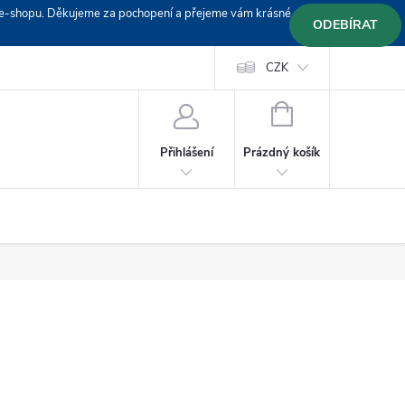
em e-shopu. Děkujeme za pochopení a přejeme vám krásné
ODEBÍRAT
Doprava
Platební podmínky
Platba GoPay
CZK
+420 603 319382
NÁKUPNÍ
KOŠÍK
Prázdný košík
Přihlášení