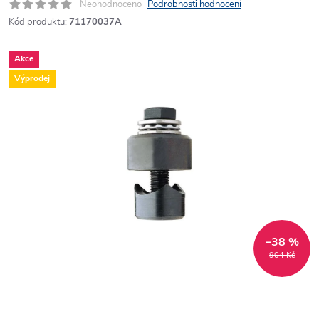
Neohodnoceno
Podrobnosti hodnocení
Kód produktu:
71170037A
Akce
Výprodej
–38 %
904 Kč