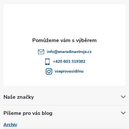
á
p
a
t
info
@
enaradinastroje.cz
í
+420 603 319382
vseprovasidilnu
Naše značky
Píšeme pro vás blog
Archiv