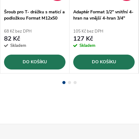
Šroub pro T- drážku s maticí a
Adaptér Format 1/2" vnitřní 4-
podložkou Format M12x50
hran na vnější 4-hran 3/4"
"VÝPRODEJ" -POSLEDNÍ
"VÝPRODEJ"
KUSY
68 Kč bez DPH
105 Kč bez DPH
82 Kč
127 Kč
Skladem
Skladem
DO KOŠÍKU
DO KOŠÍKU
Z