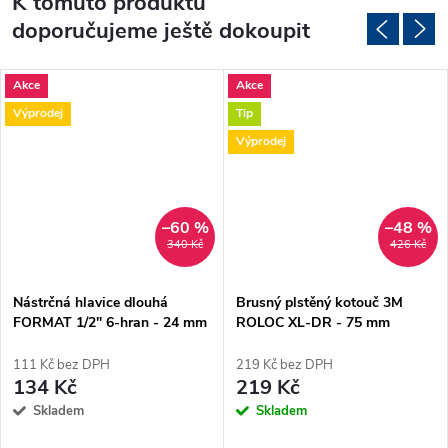
K tomuto produktu
doporučujeme ještě dokoupit
Akce
Akce
Výprodej
Tip
Výprodej
–60 %
–48 %
340 Kč
426 Kč
Nástrčná hlavice dlouhá
Brusný plstěný kotouč 3M
FORMAT 1/2" 6-hran - 24 mm
ROLOC XL-DR - 75 mm
"VÝPRODEJ"
(tvrdost střední 8 )
"VÝPRODEJ"
111 Kč bez DPH
219 Kč bez DPH
134 Kč
219 Kč
Skladem
Skladem