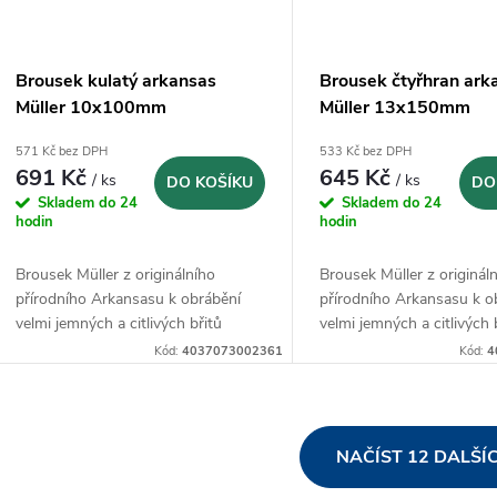
Brousek kulatý arkansas
Brousek čtyřhran ark
Müller 10x100mm
Müller 13x150mm
571 Kč bez DPH
533 Kč bez DPH
691 Kč
645 Kč
/ ks
/ ks
DO KOŠÍKU
DO
Skladem do 24
Skladem do 24
hodin
hodin
Brousek Müller z originálního
Brousek Müller z originál
přírodního Arkansasu k obrábění
přírodního Arkansasu k o
velmi jemných a citlivých břitů
velmi jemných a citlivých 
Kód:
4037073002361
Kód:
4
O
NAČÍST 12 DALŠÍ
v