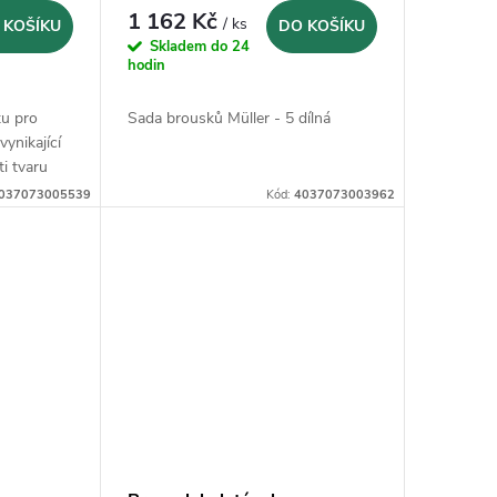
1 162 Kč
/ ks
 KOŠÍKU
DO KOŠÍKU
Skladem do 24
hodin
tu pro
Sada brousků Müller - 5 dílná
vynikající
ti tvaru
037073005539
Kód:
4037073003962