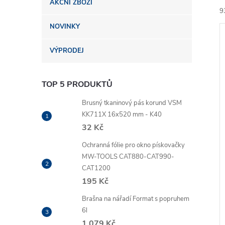
AKČNÍ ZBOŽÍ
n
9
NOVINKY
e
VÝPRODEJ
l
TOP 5 PRODUKTŮ
í
i
Brusný tkaninový pás korund VSM
KK711X 16x520 mm - K40
32 Kč
Ochranná fólie pro okno pískovačky
MW-TOOLS CAT880-CAT990-
CAT1200
195 Kč
Brašna na nářadí Format s popruhem
6l
1 079 Kč