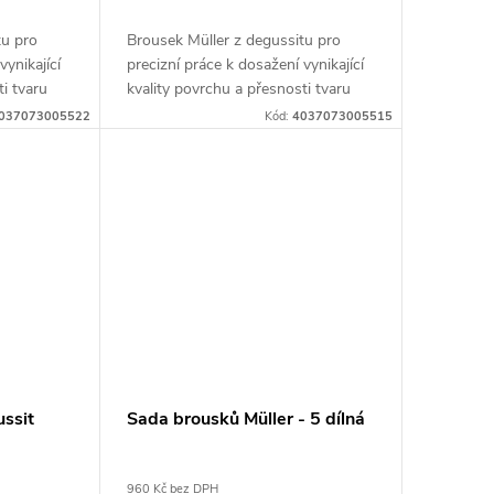
tu pro
Brousek Müller z degussitu pro
vynikající
precizní práce k dosažení vynikající
ti tvaru
kvality povrchu a přesnosti tvaru
037073005522
Kód:
4037073005515
ussit
Sada brousků Müller - 5 dílná
960 Kč bez DPH