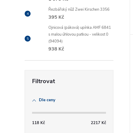
Řezbářský nůž Zwei Kirschen 3356
395 Kč
Ojnicová (páková) upínka AMF 6841
s malou úhlovou patkou - velikost 0
(94094)
938 Kč
Dle ceny
118
Kč
2217
Kč