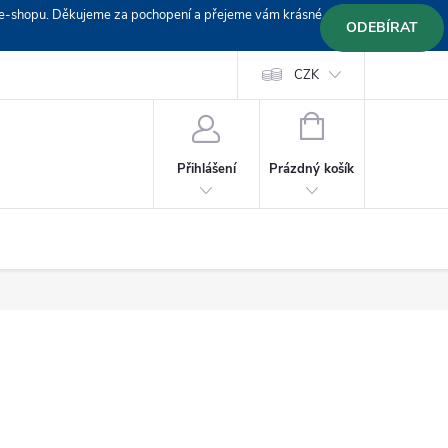
em e-shopu. Děkujeme za pochopení a přejeme vám krásné
ODEBÍRAT
Doprava
Platební podmínky
Platba GoPay
CZK
+420 603 319382
NÁKUPNÍ
KOŠÍK
Prázdný košík
Přihlášení