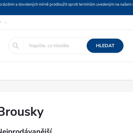
ch prázdnin a dovolených mírně prodloužit oproti termínům uvedeným na naš
y
Podmínky ochrany osobních údajů
Nákup na splátky ESSOX
HLEDAT
Brousky
Nejprodávanější