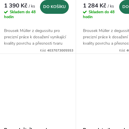
1 390 Kč
1 284 Kč
/ ks
/ ks
DO KOŠÍKU
DO
Skladem do 48
Skladem do 48
hodin
hodin
Brousek Müller z degussitu pro
Brousek Müller z degussi
precizní práce k dosažení vynikající
precizní práce k dosažení 
kvality povrchu a přesnosti tvaru
kvality povrchu a přesnos
Kód:
4037073005553
Kód:
4