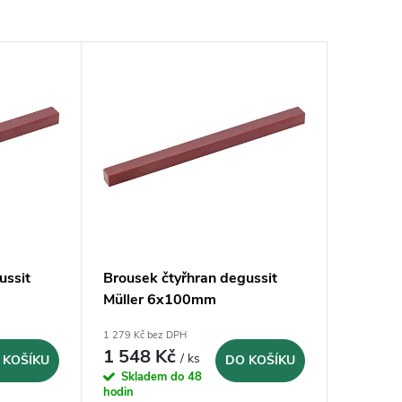
ussit
Brousek čtyřhran degussit
Müller 6x100mm
1 279 Kč bez DPH
1 548 Kč
/ ks
 KOŠÍKU
DO KOŠÍKU
Skladem do 48
hodin