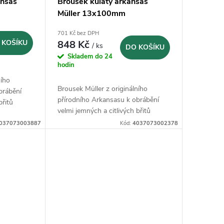
ansas
Brousek kulatý arkansas
Müller 13x100mm
701 Kč bez DPH
 KOŠÍKU
848 Kč
/ ks
DO KOŠÍKU
Skladem do 24
hodin
ního
Brousek Müller z originálního
brábění
přírodního Arkansasu k obrábění
břitů
velmi jemných a citlivých břitů
037073003887
Kód:
4037073002378