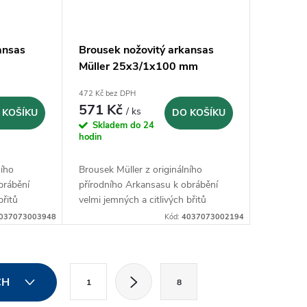
ansas
Brousek nožovitý arkansas
Müller 25x3/1x100 mm
472 Kč bez DPH
571 Kč
/ ks
 KOŠÍKU
DO KOŠÍKU
Skladem do 24
hodin
ního
Brousek Müller z originálního
brábění
přírodního Arkansasu k obrábění
břitů
velmi jemných a citlivých břitů
037073003948
Kód:
4037073002194
S
CH
1
8
t