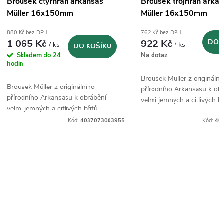
Brousek čtyřhran arkansas
Brousek trojhran ark
Müller 16x150mm
Müller 16x150mm
880 Kč bez DPH
762 Kč bez DPH
1 065 Kč
922 Kč
DO
/ ks
/ ks
DO KOŠÍKU
Skladem do 24
Na dotaz
hodin
Brousek Müller z originál
Brousek Müller z originálního
přírodního Arkansasu k o
přírodního Arkansasu k obrábění
velmi jemných a citlivých 
velmi jemných a citlivých břitů
Kód:
4037073003955
Kód:
4