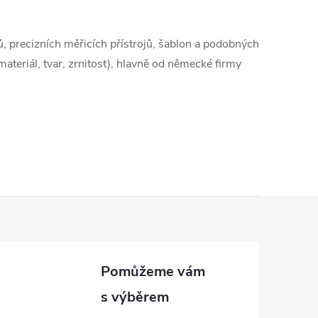
r
á
, precizních měřicích přístrojů, šablon a podobných
n
ateriál, tvar, zrnitost), hlavně od německé firmy
k
o
v
á
n
í