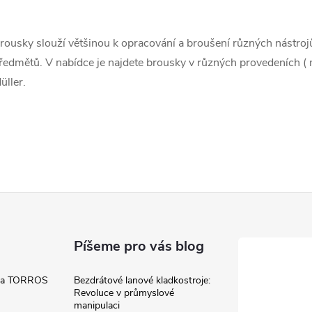
rousky slouží většinou k opracování a broušení různých nástrojů
á
ředmětů. V nabídce je najdete brousky v různých provedeních ( m
d
üller.
a
c
p
v
Píšeme pro vás blog
k
 a TORROS
Bezdrátové lanové kladkostroje:
Revoluce v průmyslové
y
manipulaci