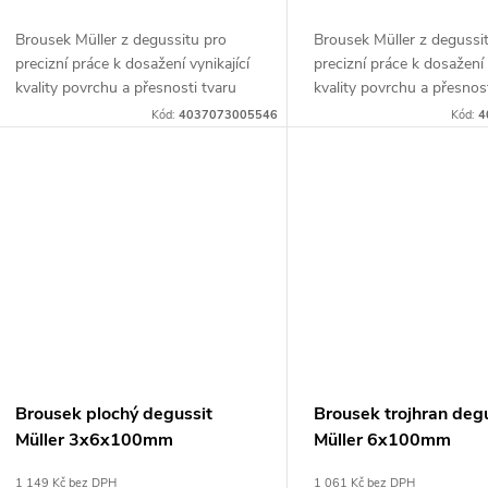
d
k
Brousek Müller z degussitu pro
Brousek Müller z degussi
u
precizní práce k dosažení vynikající
precizní práce k dosažení 
kvality povrchu a přesnosti tvaru
kvality povrchu a přesnos
t
k
Kód:
4037073005546
Kód:
4
ů
t
ů
Brousek plochý degussit
Brousek trojhran deg
Müller 3x6x100mm
Müller 6x100mm
1 149 Kč bez DPH
1 061 Kč bez DPH