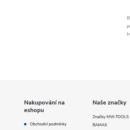
l
B
p
M
í
Z
r
á
Nakupování na
Naše značky
eshopu
p
Značky MW-TOOLS
Obchodní podmínky
BAMAX