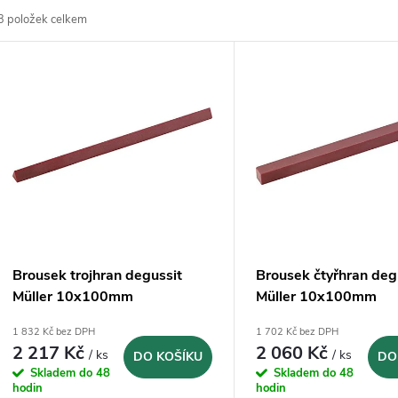
3
položek celkem
z
V
e
ý
n
p
p
s
r
p
Brousek trojhran degussit
Brousek čtyřhran deg
o
Müller 10x100mm
Müller 10x100mm
r
1 832 Kč bez DPH
1 702 Kč bez DPH
d
2 217 Kč
2 060 Kč
/ ks
/ ks
DO KOŠÍKU
DO
o
Skladem do 48
Skladem do 48
u
hodin
hodin