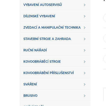
s
VYBAVENÍ AUTOSERVISŮ
t
DÍLENSKÉ VYBAVENÍ
r
ZVEDACÍ A MANIPULAČNÍ TECHNIKA
a
STAVEBNÍ STROJE A ZAHRADA
n
RUČNÍ NÁŘADÍ
n
KOVOOBRÁBĚCÍ STROJE
í
KOVOOBRÁBĚNÍ PŘÍSLUŠENSTVÍ
SVÁŘENÍ
p
BRUSIVO
a