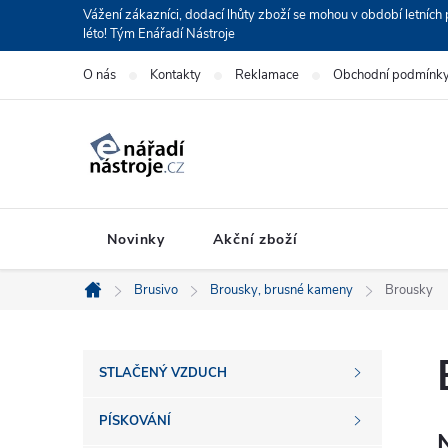
Přejít
Vážení zákazníci, dodací lhůty zboží se mohou v období letní
léto! Tým Enářadí Nástroje
na
obsah
O nás
Kontakty
Reklamace
Obchodní podmínk
Novinky
Akční zboží
Brusivo
Brousky, brusné kameny
Brousky
Domů
P
STLAČENÝ VZDUCH
o
PÍSKOVÁNÍ