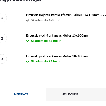
Brousek trojhran karbid křemíku Müller 16x150mm - 22
Skladem do 4-8 dnů
Brousek plochý arkansas Müller 13x100mm
Skladem do 24 hodin
Brousek plochý arkansas Müller 10x100mm
Skladem do 24 hodin
Ř
NEJDRAŽŠÍ
NEJLEVNĚJŠÍ
a