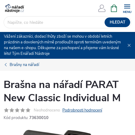
Přejít
NÁKUPNÍ
KOŠÍK
na
obsah
HLEDAT
Vážení zákazníci, dodací lhůty zboží se mohou v období letních
prázdnin a dovolených mírně prodloužit oproti termínům uvedeným
na našem e-shopu. Děkujeme za pochopení a přejeme vám krásné
léto! Tým Enářadí Nástroje
Brašny na nářadí
Brašna na nářadí PARAT
New Classic Individual M
Neohodnoceno
Podrobnosti hodnocení
Kód produktu:
73630010