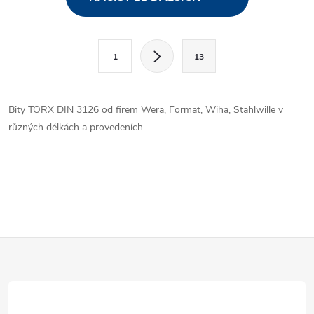
v
l
S
1
13
t
á
r
d
á
Bity TORX DIN 3126 od firem Wera, Format, Wiha, Stahlwille v
a
n
různých délkách a provedeních.
k
c
o
í
v
á
p
n
r
í
Z
v
á
k