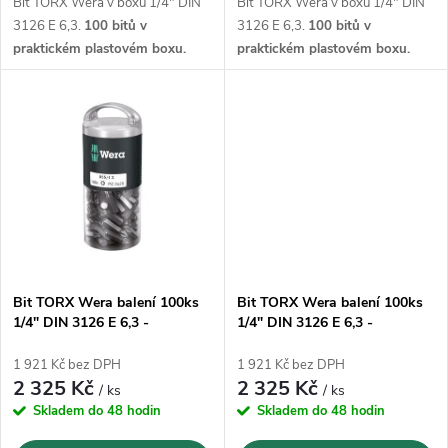
u
Bit TORX Wera v boxu 1/4" DIN
Bit TORX Wera v boxu 1/4" DIN
u
3126 E 6,3.
100 bitů v
3126 E 6,3.
100 bitů v
k
praktickém plastovém boxu.
praktickém plastovém boxu.
k
t
t
ů
ů
Bit TORX Wera balení 100ks
Bit TORX Wera balení 100ks
1/4" DIN 3126 E 6,3 -
1/4" DIN 3126 E 6,3 -
T20x25mm (05072448001)
T25x25mm (05072449001)
1 921 Kč bez DPH
1 921 Kč bez DPH
2 325 Kč
2 325 Kč
/ ks
/ ks
Skladem do 48 hodin
Skladem do 48 hodin