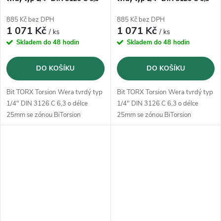
T10x25mm (05066120001) -
T15x25mm (05066122001) -
10ks
10ks
885 Kč bez DPH
885 Kč bez DPH
1 071 Kč
1 071 Kč
/ ks
/ ks
Skladem do 48 hodin
Skladem do 48 hodin
DO KOŠÍKU
DO KOŠÍKU
Bit TORX Torsion Wera tvrdý typ
Bit TORX Torsion Wera tvrdý typ
1/4" DIN 3126 C 6,3 o délce
1/4" DIN 3126 C 6,3 o délce
25mm se zónou BiTorsion
25mm se zónou BiTorsion