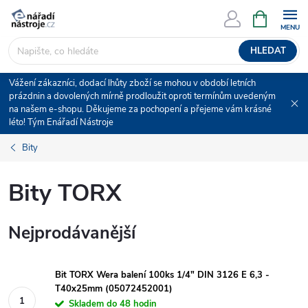
Přejít
NÁKUPNÍ
KOŠÍK
na
obsah
HLEDAT
Vážení zákazníci, dodací lhůty zboží se mohou v období letních
prázdnin a dovolených mírně prodloužit oproti termínům uvedeným
na našem e-shopu. Děkujeme za pochopení a přejeme vám krásné
léto! Tým Enářadí Nástroje
Bity
Bity TORX
Nejprodávanější
Bit TORX Wera balení 100ks 1/4" DIN 3126 E 6,3 -
T40x25mm (05072452001)
Skladem do 48 hodin