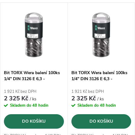
a
V
Nejprodávanější
z
ý
Abecedně
e
p
n
i
í
s
p
Bit TORX Wera balení 100ks
Bit TORX Wera balení 100ks
1/4" DIN 3126 E 6,3 -
1/4" DIN 3126 E 6,3 -
p
T10x25mm (05072446001)
T15x25mm (05072447001)
r
1 921 Kč bez DPH
1 921 Kč bez DPH
r
2 325 Kč
2 325 Kč
/ ks
/ ks
o
Skladem do 48 hodin
Skladem do 48 hodin
o
d
DO KOŠÍKU
DO KOŠÍKU
d