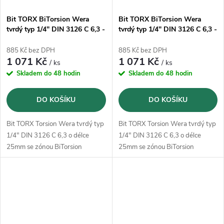
Bit TORX BiTorsion Wera
Bit TORX BiTorsion Wera
tvrdý typ 1/4" DIN 3126 C 6,3 -
tvrdý typ 1/4" DIN 3126 C 6,3 -
T20x25mm (05066124001) -
T25x25mm (05066126001) -
10ks
10ks
885 Kč bez DPH
885 Kč bez DPH
1 071 Kč
1 071 Kč
/ ks
/ ks
Skladem do 48 hodin
Skladem do 48 hodin
DO KOŠÍKU
DO KOŠÍKU
Bit TORX Torsion Wera tvrdý typ
Bit TORX Torsion Wera tvrdý typ
1/4" DIN 3126 C 6,3 o délce
1/4" DIN 3126 C 6,3 o délce
25mm se zónou BiTorsion
25mm se zónou BiTorsion