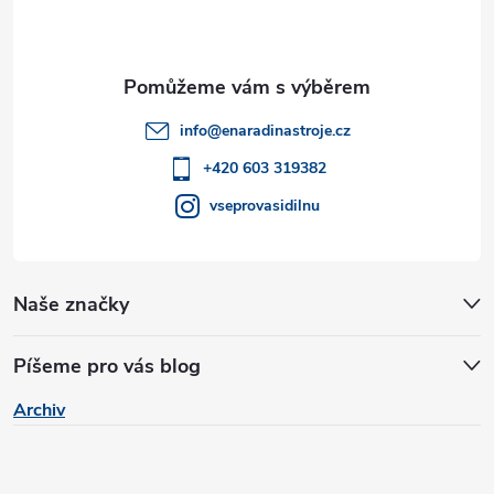
p
y
a
v
ý
t
info
@
enaradinastroje.cz
p
í
+420 603 319382
i
vseprovasidilnu
s
u
Naše značky
Píšeme pro vás blog
Archiv