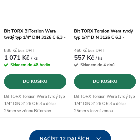
Bit TORX BiTorsion Wera
Bit TORX Torsion Wera tvrdý
tvrdý typ 1/4" DIN 3126 C 6,3 -
typ 1/4" DIN 3126 C 6,3 -
T30x25mm (05066128001) -
T20x25mm (05066310001) -
10ks
10ks
885 Kč bez DPH
460 Kč bez DPH
1 071 Kč
557 Kč
/ ks
/ ks
Skladem do 48 hodin
Skladem do 4 dnů
DO KOŠÍKU
DO KOŠÍKU
Bit TORX Torsion Wera tvrdý typ
Bit TORX Torsion Wera tvrdý typ
1/4" DIN 3126 C 6,3 o délce
1/4" DIN 3126 C 6,3 o délce
25mm se zónou BiTorsion
25mm s torzní zónou
O
NAČÍST 12 DALŠÍCH