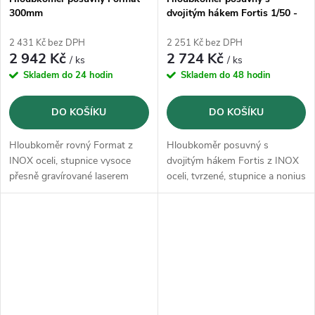
300mm
dvojitým hákem Fortis 1/50 -
200mm
2 431 Kč bez DPH
2 251 Kč bez DPH
2 942 Kč
2 724 Kč
/ ks
/ ks
Skladem do 24 hodin
Skladem do 48 hodin
DO KOŠÍKU
DO KOŠÍKU
Hloubkoměr rovný Format z
Hloubkoměr posuvný s
INOX oceli, stupnice vysoce
dvojitým hákem Fortis z INOX
přesně gravírované laserem
oceli, tvrzené, stupnice a nonius
matně pochromovány a na
obou stranách vysoce přesně
gravírované laserem