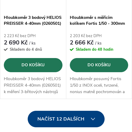
Hloubkoměr 3 bodový HELIOS
Hloubkoměr s měřícím
PREISSER 4-40mm (0260501)
kolíkem Fortis 1/50 - 300mm
2 223 Kč bez DPH
2 203 Kč bez DPH
2 690 Kč
2 666 Kč
/ ks
/ ks
Skladem do 4 dnů
Skladem do 48 hodin
DO KOŠÍKU
DO KOŠÍKU
Hloubkoměr 3 bodový HELIOS
Hloubkoměr posuvný Fortis
PREISSER 4-40mm (0260501)
1/50 z INOX oceli, tvrzené,
k měření 3-břitových nástrojů
nonius matně pochromován a
na obou stranách jsou stupnice
vysoce přesně gravírované
laserem
O
NAČÍST 12 DALŠÍCH
v