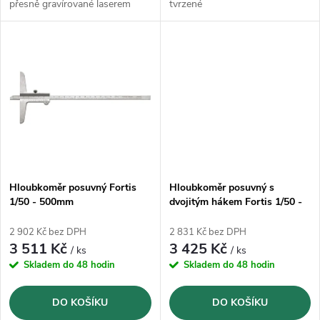
k
přesně gravírované laserem
tvrzené
k
t
t
ů
ů
Hloubkoměr posuvný Fortis
Hloubkoměr posuvný s
1/50 - 500mm
dvojitým hákem Fortis 1/50 -
300mm
2 902 Kč bez DPH
2 831 Kč bez DPH
3 511 Kč
3 425 Kč
/ ks
/ ks
Skladem do 48 hodin
Skladem do 48 hodin
DO KOŠÍKU
DO KOŠÍKU