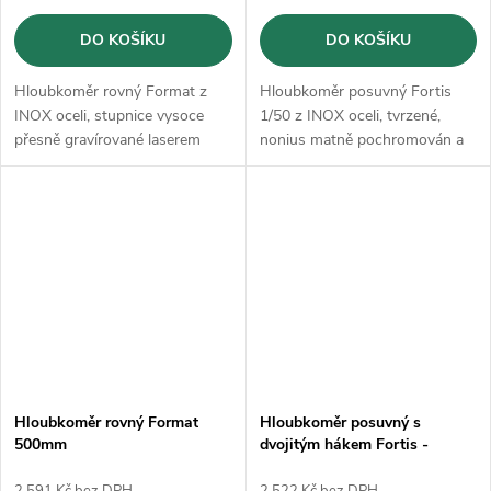
DO KOŠÍKU
DO KOŠÍKU
Hloubkoměr rovný Format z
Hloubkoměr posuvný Fortis
INOX oceli, stupnice vysoce
1/50 z INOX oceli, tvrzené,
přesně gravírované laserem
nonius matně pochromován a
na obou stranách jsou stupnice
vysoce přesně gravírované
laserem
Hloubkoměr rovný Format
Hloubkoměr posuvný s
500mm
dvojitým hákem Fortis -
300mm
2 591 Kč bez DPH
2 522 Kč bez DPH