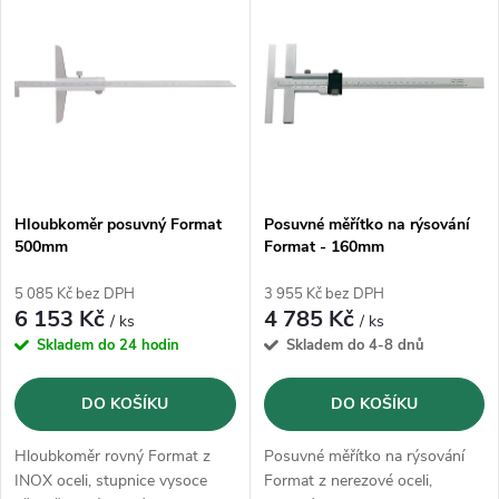
z
ý
Abecedně
e
p
n
i
í
s
p
Hloubkoměr posuvný Format
Posuvné měřítko na rýsování
500mm
Format - 160mm
p
r
5 085 Kč bez DPH
3 955 Kč bez DPH
r
6 153 Kč
4 785 Kč
/ ks
/ ks
o
Skladem do 24 hodin
Skladem do 4-8 dnů
o
d
DO KOŠÍKU
DO KOŠÍKU
d
u
Hloubkoměr rovný Format z
Posuvné měřítko na rýsování
u
INOX oceli, stupnice vysoce
Format z nerezové oceli,