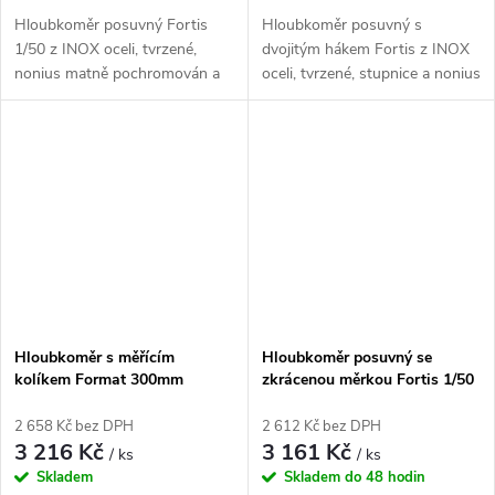
Hloubkoměr posuvný Fortis
Hloubkoměr posuvný s
1/50 z INOX oceli, tvrzené,
dvojitým hákem Fortis z INOX
nonius matně pochromován a
oceli, tvrzené, stupnice a nonius
na obou stranách jsou stupnice
matně pochromovány a na
vysoce přesně gravírované
obou stranách vysoce přesně
laserem
gravírované laserem
Hloubkoměr s měřícím
Hloubkoměr posuvný se
kolíkem Format 300mm
zkrácenou měrkou Fortis 1/50
- 300mm
2 658 Kč bez DPH
2 612 Kč bez DPH
3 216 Kč
3 161 Kč
/ ks
/ ks
Skladem
Skladem do 48 hodin