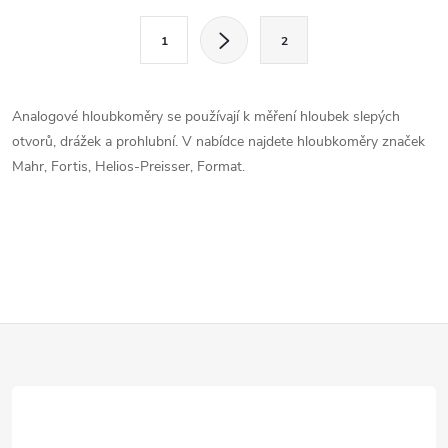
l
S
1
2
t
á
r
d
á
Analogové hloubkoměry se používají k měření hloubek slepých
a
n
otvorů, drážek a prohlubní. V nabídce najdete hloubkoměry značek
k
Mahr, Fortis, Helios-Preisser, Format.
c
o
í
v
á
p
n
r
í
Z
v
k
á
y
p