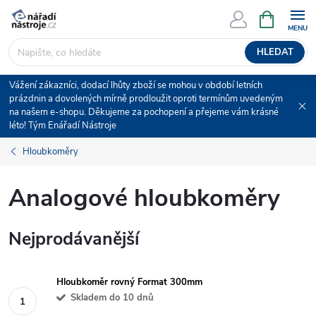
Přejít
NÁKUPNÍ
KOŠÍK
na
obsah
HLEDAT
Vážení zákazníci, dodací lhůty zboží se mohou v období letních
prázdnin a dovolených mírně prodloužit oproti termínům uvedeným
na našem e-shopu. Děkujeme za pochopení a přejeme vám krásné
léto! Tým Enářadí Nástroje
Hloubkoměry
Analogové hloubkoměry
Nejprodávanější
Hloubkoměr rovný Format 300mm
Skladem do 10 dnů