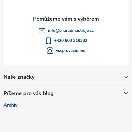
v
a
ý
t
p
info
@
enaradinastroje.cz
i
í
+420 603 319382
s
vseprovasidilnu
u
Naše značky
Píšeme pro vás blog
Archiv