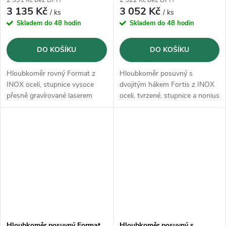
3 135 Kč
3 052 Kč
/ ks
/ ks
Skladem do 48 hodin
Skladem do 48 hodin
DO KOŠÍKU
DO KOŠÍKU
Hloubkoměr rovný Format z
Hloubkoměr posuvný s
INOX oceli, stupnice vysoce
dvojitým hákem Fortis z INOX
přesně gravírované laserem
oceli, tvrzené, stupnice a nonius
matně pochromovány a na
obou stranách vysoce přesně
gravírované laserem
Hloubkoměr posuvný Format
Hloubkoměr posuvný s