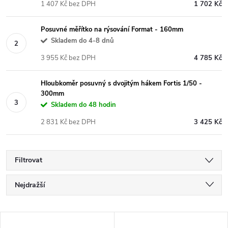
1 407 Kč bez DPH
1 702 Kč
Posuvné měřítko na rýsování Format - 160mm
Skladem do 4-8 dnů
3 955 Kč bez DPH
4 785 Kč
Hloubkoměr posuvný s dvojitým hákem Fortis 1/50 -
300mm
Skladem do 48 hodin
2 831 Kč bez DPH
3 425 Kč
Filtrovat
Ř
Nejdražší
a
Nejlevnější
V
Nejprodávanější