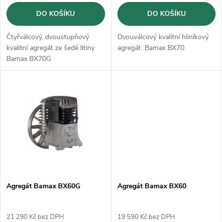
o
d
DO KOŠÍKU
DO KOŠÍKU
d
u
Čtyřválcový, dvoustupňový
Dvouválcový kvalitní hliníkový
u
kvalitní agregát ze šedé litiny
agregát Bamax BX70
k
Bamax BX70G
k
t
t
ů
ů
Agregát Bamax BX60G
Agregát Bamax BX60
21 290 Kč bez DPH
19 590 Kč bez DPH