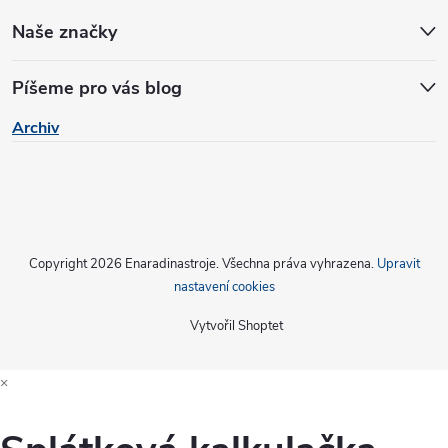
y
Naše značky
v
Píšeme pro vás blog
ý
Archiv
p
i
s
u
Copyright 2026
Enaradinastroje
. Všechna práva vyhrazena.
Upravit
nastavení cookies
Vytvořil Shoptet
×