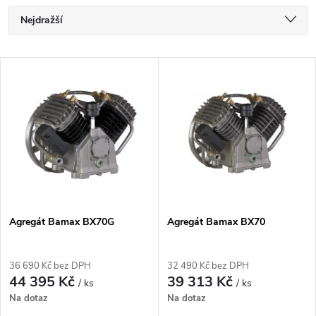
Ř
Nejdražší
a
Nejlevnější
V
Nejprodávanější
z
ý
Abecedně
e
p
n
i
í
s
p
Agregát Bamax BX70G
Agregát Bamax BX70
p
r
36 690 Kč bez DPH
32 490 Kč bez DPH
r
44 395 Kč
39 313 Kč
/ ks
/ ks
o
Na dotaz
Na dotaz